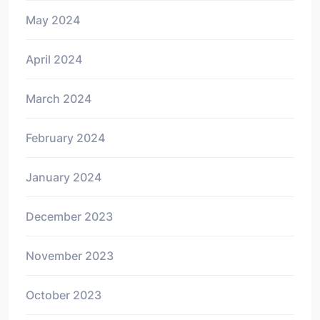
May 2024
April 2024
March 2024
February 2024
January 2024
December 2023
November 2023
October 2023