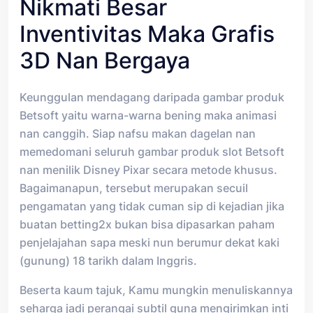
Nikmati Besar
Inventivitas Maka Grafis
3D Nan Bergaya
Keunggulan mendagang daripada gambar produk
Betsoft yaitu warna-warna bening maka animasi
nan canggih. Siap nafsu makan dagelan nan
memedomani seluruh gambar produk slot Betsoft
nan menilik Disney Pixar secara metode khusus.
Bagaimanapun, tersebut merupakan secuil
pengamatan yang tidak cuman sip di kejadian jika
buatan betting2x bukan bisa dipasarkan paham
penjelajahan sapa meski nun berumur dekat kaki
(gunung) 18 tarikh dalam Inggris.
Beserta kaum tajuk, Kamu mungkin menuliskannya
seharga jadi perangai subtil guna mengirimkan inti