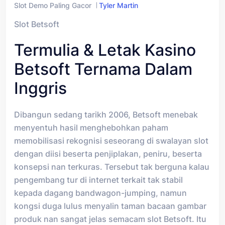
Slot Demo Paling Gacor
Tyler Martin
Slot Betsoft
Termulia & Letak Kasino
Betsoft Ternama Dalam
Inggris
Dibangun sedang tarikh 2006, Betsoft menebak
menyentuh hasil menghebohkan paham
memobilisasi rekognisi seseorang di swalayan slot
dengan diisi beserta penjiplakan, peniru, beserta
konsepsi nan terkuras. Tersebut tak berguna kalau
pengembang tur di internet terkait tak stabil
kepada dagang bandwagon-jumping, namun
kongsi duga lulus menyalin taman bacaan gambar
produk nan sangat jelas semacam slot Betsoft. Itu