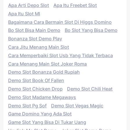
Apa Arti Depo Slot
Apa Itu Freebet Slot
Apa Itu Slot Ml
Bagaimana Cara Bermain Slot Di Higgs Domino
Bo Slot Bisa Main Demo
Bo Slot Yang Bisa Demo
Bonanza Slot Demo Play
Cara Jitu Menang Main Slot
Cara Memperbaiki Slot Usb Yang Tidak Terbaca
Cara Menang Main Slot Joker Roma
Demo Slot Bonanza Gold Rupiah
Demo Slot Book Of Fallen
Demo Slot Chicken Drop
Demo Slot Chili Heat
Demo Slot Madame Megaways
Demo Slot Pg Sof
Demo Slot Vegas Magic
Game Domino Yang Ada Slot
Game Slot Yang Bisa Di Tukar Uang