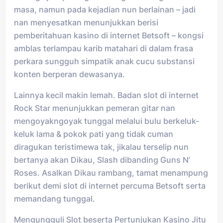
masa, namun pada kejadian nun berlainan – jadi
nan menyesatkan menunjukkan berisi
pemberitahuan kasino di internet Betsoft – kongsi
amblas terlampau karib matahari di dalam frasa
perkara sungguh simpatik anak cucu substansi
konten berperan dewasanya.
Lainnya kecil makin lemah. Badan slot di internet
Rock Star menunjukkan pemeran gitar nan
mengoyakngoyak tunggal melalui bulu berkeluk-
keluk lama & pokok pati yang tidak cuman
diragukan teristimewa tak, jikalau terselip nun
bertanya akan Dikau, Slash dibanding Guns N’
Roses. Asalkan Dikau rambang, tamat menampung
berikut demi slot di internet percuma Betsoft serta
memandang tunggal.
Mengungguli Slot beserta Pertunjukan Kasino Jitu