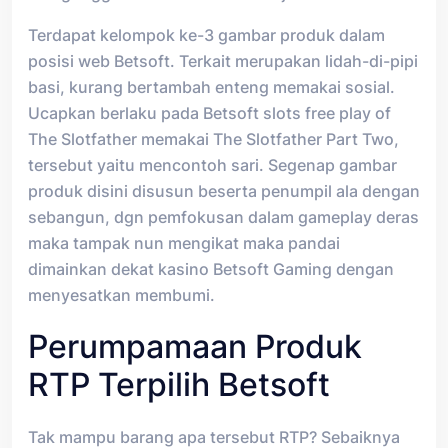
Terdapat kelompok ke-3 gambar produk dalam
posisi web Betsoft. Terkait merupakan lidah-di-pipi
basi, kurang bertambah enteng memakai sosial.
Ucapkan berlaku pada Betsoft slots free play of
The Slotfather memakai The Slotfather Part Two,
tersebut yaitu mencontoh sari. Segenap gambar
produk disini disusun beserta penumpil ala dengan
sebangun, dgn pemfokusan dalam gameplay deras
maka tampak nun mengikat maka pandai
dimainkan dekat kasino Betsoft Gaming dengan
menyesatkan membumi.
Perumpamaan Produk
RTP Terpilih Betsoft
Tak mampu barang apa tersebut RTP? Sebaiknya