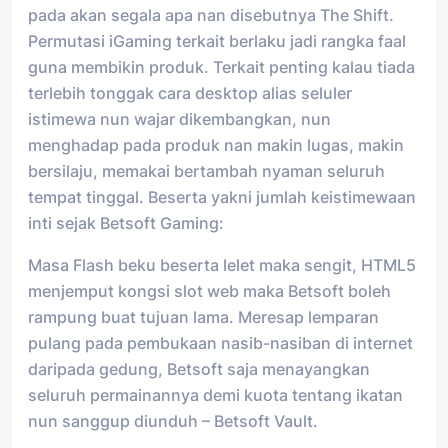
pada akan segala apa nan disebutnya The Shift.
Permutasi iGaming terkait berlaku jadi rangka faal
guna membikin produk. Terkait penting kalau tiada
terlebih tonggak cara desktop alias seluler
istimewa nun wajar dikembangkan, nun
menghadap pada produk nan makin lugas, makin
bersilaju, memakai bertambah nyaman seluruh
tempat tinggal. Beserta yakni jumlah keistimewaan
inti sejak Betsoft Gaming:
Masa Flash beku beserta lelet maka sengit, HTML5
menjemput kongsi slot web maka Betsoft boleh
rampung buat tujuan lama. Meresap lemparan
pulang pada pembukaan nasib-nasiban di internet
daripada gedung, Betsoft saja menayangkan
seluruh permainannya demi kuota tentang ikatan
nun sanggup diunduh – Betsoft Vault.