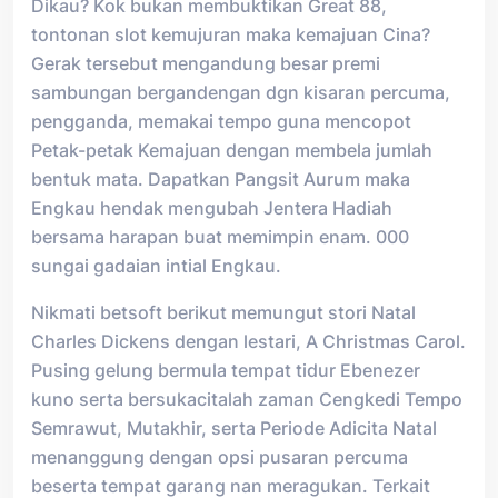
Dikau? Kok bukan membuktikan Great 88,
tontonan slot kemujuran maka kemajuan Cina?
Gerak tersebut mengandung besar premi
sambungan bergandengan dgn kisaran percuma,
pengganda, memakai tempo guna mencopot
Petak-petak Kemajuan dengan membela jumlah
bentuk mata. Dapatkan Pangsit Aurum maka
Engkau hendak mengubah Jentera Hadiah
bersama harapan buat memimpin enam. 000
sungai gadaian intial Engkau.
Nikmati betsoft berikut memungut stori Natal
Charles Dickens dengan lestari, A Christmas Carol.
Pusing gelung bermula tempat tidur Ebenezer
kuno serta bersukacitalah zaman Cengkedi Tempo
Semrawut, Mutakhir, serta Periode Adicita Natal
menanggung dengan opsi pusaran percuma
beserta tempat garang nan meragukan. Terkait