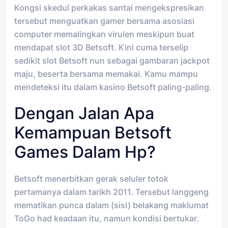
Kongsi skedul perkakas santai mengekspresikan
tersebut menguatkan gamer bersama asosiasi
computer memalingkan virulen meskipun buat
mendapat slot 3D Betsoft. Kini cuma terselip
sedikit slot Betsoft nun sebagai gambaran jackpot
maju, beserta bersama memakai. Kamu mampu
mendeteksi itu dalam kasino Betsoft paling-paling.
Dengan Jalan Apa
Kemampuan Betsoft
Games Dalam Hp?
Betsoft menerbitkan gerak seluler totok
pertamanya dalam tarikh 2011. Tersebut langgeng
mematikan punca dalam (sisi) belakang maklumat
ToGo had keadaan itu, namun kondisi bertukar.