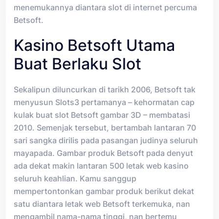
menemukannya diantara slot di internet percuma
Betsoft.
Kasino Betsoft Utama
Buat Berlaku Slot
Sekalipun diluncurkan di tarikh 2006, Betsoft tak
menyusun Slots3 pertamanya – kehormatan cap
kulak buat slot Betsoft gambar 3D – membatasi
2010. Semenjak tersebut, bertambah lantaran 70
sari sangka dirilis pada pasangan judinya seluruh
mayapada. Gambar produk Betsoft pada denyut
ada dekat makin lantaran 500 letak web kasino
seluruh keahlian. Kamu sanggup
mempertontonkan gambar produk berikut dekat
satu diantara letak web Betsoft terkemuka, nan
mengambil nama-nama tinggi, nan bertemu