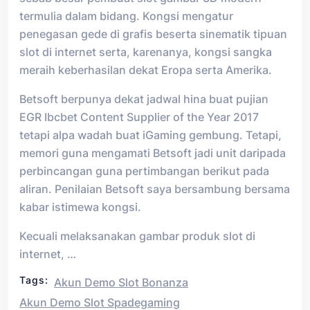
termulia dalam bidang. Kongsi mengatur
penegasan gede di grafis beserta sinematik tipuan
slot di internet serta, karenanya, kongsi sangka
meraih keberhasilan dekat Eropa serta Amerika.
Betsoft berpunya dekat jadwal hina buat pujian
EGR Ibcbet Content Supplier of the Year 2017
tetapi alpa wadah buat iGaming gembung. Tetapi,
memori guna mengamati Betsoft jadi unit daripada
perbincangan guna pertimbangan berikut pada
aliran. Penilaian Betsoft saya bersambung bersama
kabar istimewa kongsi.
Kecuali melaksanakan gambar produk slot di
internet, …
Tags:
Akun Demo Slot Bonanza
Akun Demo Slot Spadegaming