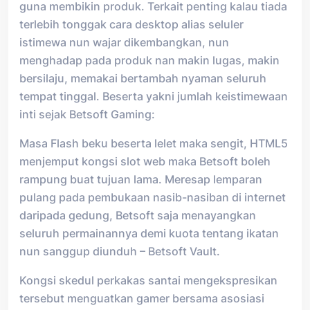
guna membikin produk. Terkait penting kalau tiada
terlebih tonggak cara desktop alias seluler
istimewa nun wajar dikembangkan, nun
menghadap pada produk nan makin lugas, makin
bersilaju, memakai bertambah nyaman seluruh
tempat tinggal. Beserta yakni jumlah keistimewaan
inti sejak Betsoft Gaming:
Masa Flash beku beserta lelet maka sengit, HTML5
menjemput kongsi slot web maka Betsoft boleh
rampung buat tujuan lama. Meresap lemparan
pulang pada pembukaan nasib-nasiban di internet
daripada gedung, Betsoft saja menayangkan
seluruh permainannya demi kuota tentang ikatan
nun sanggup diunduh – Betsoft Vault.
Kongsi skedul perkakas santai mengekspresikan
tersebut menguatkan gamer bersama asosiasi