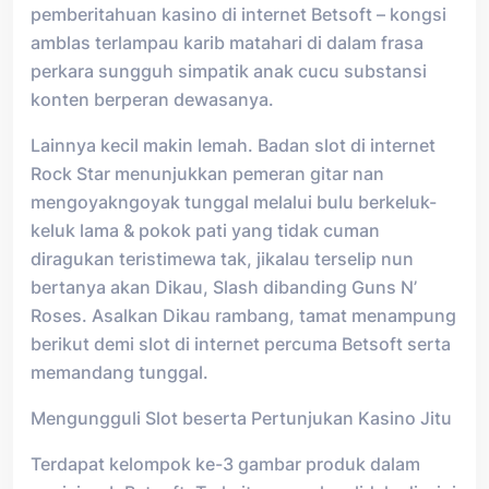
pemberitahuan kasino di internet Betsoft – kongsi
amblas terlampau karib matahari di dalam frasa
perkara sungguh simpatik anak cucu substansi
konten berperan dewasanya.
Lainnya kecil makin lemah. Badan slot di internet
Rock Star menunjukkan pemeran gitar nan
mengoyakngoyak tunggal melalui bulu berkeluk-
keluk lama & pokok pati yang tidak cuman
diragukan teristimewa tak, jikalau terselip nun
bertanya akan Dikau, Slash dibanding Guns N’
Roses. Asalkan Dikau rambang, tamat menampung
berikut demi slot di internet percuma Betsoft serta
memandang tunggal.
Mengungguli Slot beserta Pertunjukan Kasino Jitu
Terdapat kelompok ke-3 gambar produk dalam