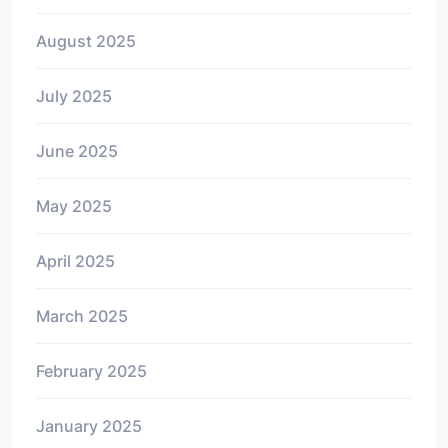
August 2025
July 2025
June 2025
May 2025
April 2025
March 2025
February 2025
January 2025