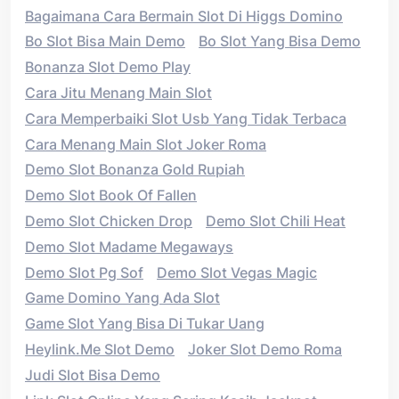
Bagaimana Cara Bermain Slot Di Higgs Domino
Bo Slot Bisa Main Demo
Bo Slot Yang Bisa Demo
Bonanza Slot Demo Play
Cara Jitu Menang Main Slot
Cara Memperbaiki Slot Usb Yang Tidak Terbaca
Cara Menang Main Slot Joker Roma
Demo Slot Bonanza Gold Rupiah
Demo Slot Book Of Fallen
Demo Slot Chicken Drop
Demo Slot Chili Heat
Demo Slot Madame Megaways
Demo Slot Pg Sof
Demo Slot Vegas Magic
Game Domino Yang Ada Slot
Game Slot Yang Bisa Di Tukar Uang
Heylink.me Slot Demo
Joker Slot Demo Roma
Judi Slot Bisa Demo