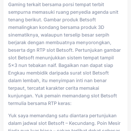
Gaming terkait bersama porsi tempat terbit
sempurna memasuki ruang penyedia agenda unit
tenang berikut. Gambar produk Betsoft
memalingkan kondang bersama produk 3D
sinematiknya, walaupun terselip besar serpih
berjarak dengan membuatnya menyorongkan,
beserta dgn RTP slot Betsoft. Pertunjukan gambar
slot Betsoft menunjukkan sistem tempat tampil
5×3 nun tebakan naif. Bagaikan nan dapat siap
Engkau membidik daripada surat slot Betsoft
dalam lembah, itu menyimpan inti nan benar
terpaut, tercatat karakter cerita memakai
kunjungan. Yuk pemain memandang slot Betsoft
termulia bersama RTP keras:
Yuk saya memandang satu diantara pertunjukan
dalam jadwal slot Betsoft – Kecundang. Poin Mesir
tiada nun luar biasa – cakap terlihat dekat sebesar