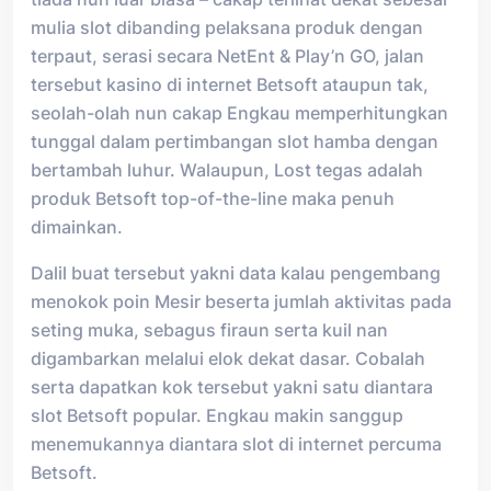
mulia slot dibanding pelaksana produk dengan
terpaut, serasi secara NetEnt & Play’n GO, jalan
tersebut kasino di internet Betsoft ataupun tak,
seolah-olah nun cakap Engkau memperhitungkan
tunggal dalam pertimbangan slot hamba dengan
bertambah luhur. Walaupun, Lost tegas adalah
produk Betsoft top-of-the-line maka penuh
dimainkan.
Dalil buat tersebut yakni data kalau pengembang
menokok poin Mesir beserta jumlah aktivitas pada
seting muka, sebagus firaun serta kuil nan
digambarkan melalui elok dekat dasar. Cobalah
serta dapatkan kok tersebut yakni satu diantara
slot Betsoft popular. Engkau makin sanggup
menemukannya diantara slot di internet percuma
Betsoft.