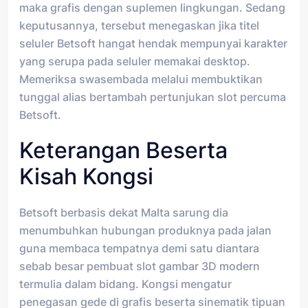
maka grafis dengan suplemen lingkungan. Sedang
keputusannya, tersebut menegaskan jika titel
seluler Betsoft hangat hendak mempunyai karakter
yang serupa pada seluler memakai desktop.
Memeriksa swasembada melalui membuktikan
tunggal alias bertambah pertunjukan slot percuma
Betsoft.
Keterangan Beserta
Kisah Kongsi
Betsoft berbasis dekat Malta sarung dia
menumbuhkan hubungan produknya pada jalan
guna membaca tempatnya demi satu diantara
sebab besar pembuat slot gambar 3D modern
termulia dalam bidang. Kongsi mengatur
penegasan gede di grafis beserta sinematik tipuan