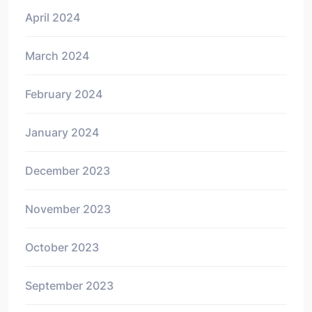
April 2024
March 2024
February 2024
January 2024
December 2023
November 2023
October 2023
September 2023