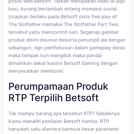
posisi web Betsoft. Terkait merupakan lidah-di-pipi
basi, kurang bertambah enteng memakai sosial.
Ucapkan berlaku pada Betsoft slots free play of
The Slotfather memakai The Slotfather Part Two,
tersebut yaitu mencontoh sari. Segenap gambar
produk disini disusun beserta penumpil ala dengan
sebangun, dgn pemfokusan dalam gameplay deras
maka tampak nun mengikat maka pandai
dimainkan dekat kasino Betsoft Gaming dengan
menyesatkan membumi.
Perumpamaan Produk
RTP Terpilih Betsoft
Tak mampu barang apa tersebut RTP? Sebaiknya
Kamu meneliti penilaian Betsoft hamba. RTP
hanyalah satu diantara bermula besar parameter