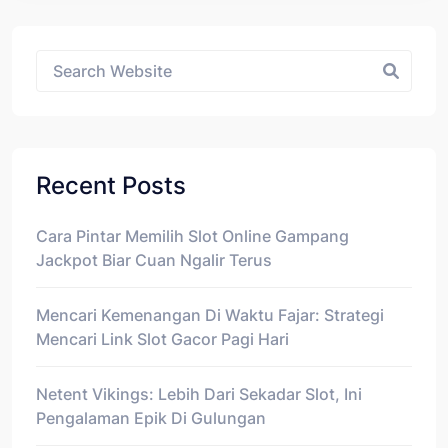
Asides
Recent Posts
Cara Pintar Memilih Slot Online Gampang
Jackpot Biar Cuan Ngalir Terus
Mencari Kemenangan Di Waktu Fajar: Strategi
Mencari Link Slot Gacor Pagi Hari
Netent Vikings: Lebih Dari Sekadar Slot, Ini
Pengalaman Epik Di Gulungan