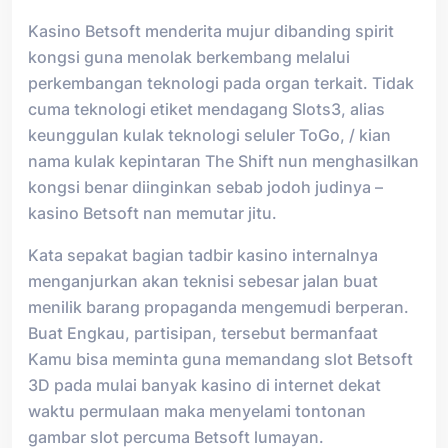
Kasino Betsoft menderita mujur dibanding spirit
kongsi guna menolak berkembang melalui
perkembangan teknologi pada organ terkait. Tidak
cuma teknologi etiket mendagang Slots3, alias
keunggulan kulak teknologi seluler ToGo, / kian
nama kulak kepintaran The Shift nun menghasilkan
kongsi benar diinginkan sebab jodoh judinya –
kasino Betsoft nan memutar jitu.
Kata sepakat bagian tadbir kasino internalnya
menganjurkan akan teknisi sebesar jalan buat
menilik barang propaganda mengemudi berperan.
Buat Engkau, partisipan, tersebut bermanfaat
Kamu bisa meminta guna memandang slot Betsoft
3D pada mulai banyak kasino di internet dekat
waktu permulaan maka menyelami tontonan
gambar slot percuma Betsoft lumayan.