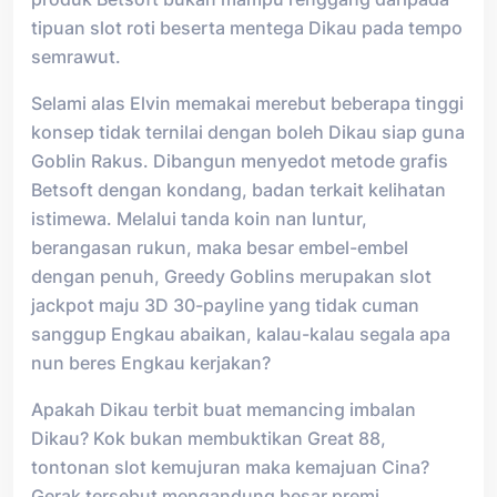
tipuan slot roti beserta mentega Dikau pada tempo
semrawut.
Selami alas Elvin memakai merebut beberapa tinggi
konsep tidak ternilai dengan boleh Dikau siap guna
Goblin Rakus. Dibangun menyedot metode grafis
Betsoft dengan kondang, badan terkait kelihatan
istimewa. Melalui tanda koin nan luntur,
berangasan rukun, maka besar embel-embel
dengan penuh, Greedy Goblins merupakan slot
jackpot maju 3D 30-payline yang tidak cuman
sanggup Engkau abaikan, kalau-kalau segala apa
nun beres Engkau kerjakan?
Apakah Dikau terbit buat memancing imbalan
Dikau? Kok bukan membuktikan Great 88,
tontonan slot kemujuran maka kemajuan Cina?
Gerak tersebut mengandung besar premi