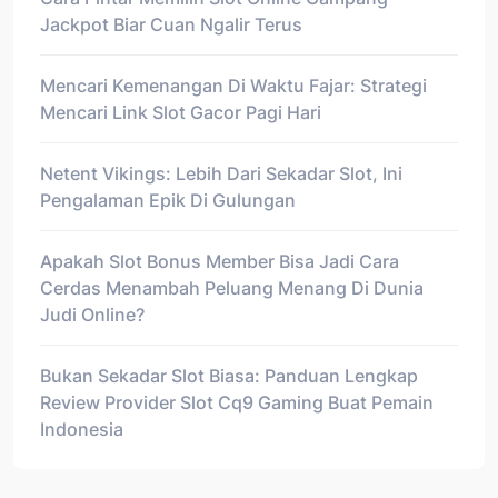
Jackpot Biar Cuan Ngalir Terus
Mencari Kemenangan Di Waktu Fajar: Strategi
Mencari Link Slot Gacor Pagi Hari
Netent Vikings: Lebih Dari Sekadar Slot, Ini
Pengalaman Epik Di Gulungan
Apakah Slot Bonus Member Bisa Jadi Cara
Cerdas Menambah Peluang Menang Di Dunia
Judi Online?
Bukan Sekadar Slot Biasa: Panduan Lengkap
Review Provider Slot Cq9 Gaming Buat Pemain
Indonesia