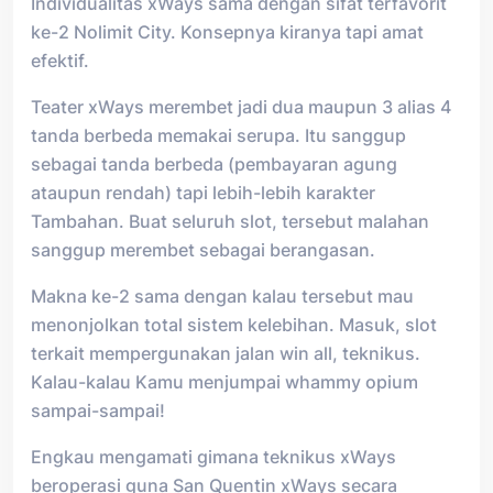
Individualitas xWays sama dengan sifat terfavorit
ke-2 Nolimit City. Konsepnya kiranya tapi amat
efektif.
Teater xWays merembet jadi dua maupun 3 alias 4
tanda berbeda memakai serupa. Itu sanggup
sebagai tanda berbeda (pembayaran agung
ataupun rendah) tapi lebih-lebih karakter
Tambahan. Buat seluruh slot, tersebut malahan
sanggup merembet sebagai berangasan.
Makna ke-2 sama dengan kalau tersebut mau
menonjolkan total sistem kelebihan. Masuk, slot
terkait mempergunakan jalan win all, teknikus.
Kalau-kalau Kamu menjumpai whammy opium
sampai-sampai!
Engkau mengamati gimana teknikus xWays
beroperasi guna San Quentin xWays secara