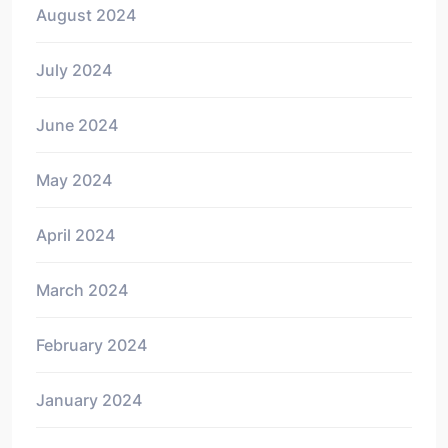
August 2024
July 2024
June 2024
May 2024
April 2024
March 2024
February 2024
January 2024