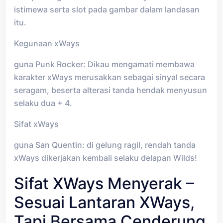
istimewa serta slot pada gambar dalam landasan
itu.
Kegunaan xWays
guna Punk Rocker: Dikau mengamati membawa
karakter xWays merusakkan sebagai sinyal secara
seragam, beserta alterasi tanda hendak menyusun
selaku dua + 4.
Sifat xWays
guna San Quentin: di gelung ragil, rendah tanda
xWays dikerjakan kembali selaku delapan Wilds!
Sifat XWays Menyerak –
Sesuai Lantaran XWays,
Tapi Bersama Cenderung