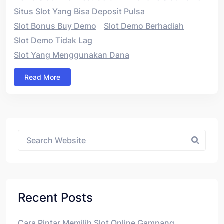
Situs Slot Yang Bisa Deposit Pulsa
Slot Bonus Buy Demo
Slot Demo Berhadiah
Slot Demo Tidak Lag
Slot Yang Menggunakan Dana
Read More
Asides
Recent Posts
Cara Pintar Memilih Slot Online Gampang