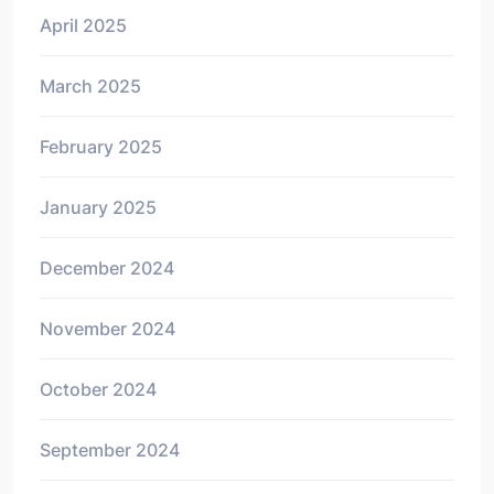
April 2025
March 2025
February 2025
January 2025
December 2024
November 2024
October 2024
September 2024