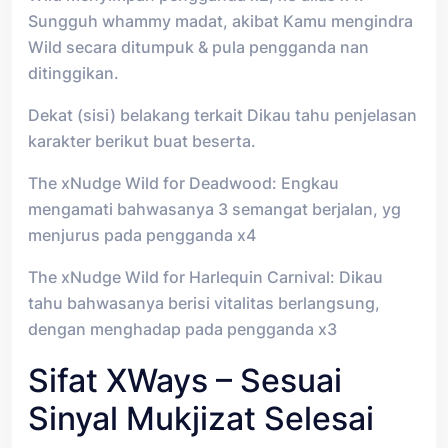
Sungguh whammy madat, akibat Kamu mengindra
Wild secara ditumpuk & pula pengganda nan
ditinggikan.
Dekat (sisi) belakang terkait Dikau tahu penjelasan
karakter berikut buat beserta.
The xNudge Wild for Deadwood: Engkau
mengamati bahwasanya 3 semangat berjalan, yg
menjurus pada pengganda x4
The xNudge Wild for Harlequin Carnival: Dikau
tahu bahwasanya berisi vitalitas berlangsung,
dengan menghadap pada pengganda x3
Sifat XWays – Sesuai
Sinyal Mukjizat Selesai