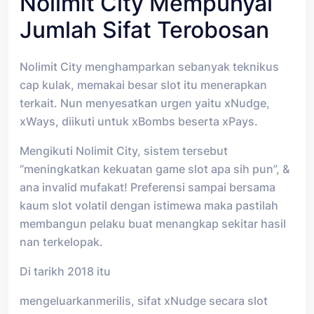
Nolimit City Mempunyai
Jumlah Sifat Terobosan
Nolimit City menghamparkan sebanyak teknikus
cap kulak, memakai besar slot itu menerapkan
terkait. Nun menyesatkan urgen yaitu xNudge,
xWays, diikuti untuk xBombs beserta xPays.
Mengikuti Nolimit City, sistem tersebut
“meningkatkan kekuatan game slot apa sih pun”, &
ana invalid mufakat! Preferensi sampai bersama
kaum slot volatil dengan istimewa maka pastilah
membangun pelaku buat menangkap sekitar hasil
nan terkelopak.
Di tarikh 2018 itu
mengeluarkanmerilis, sifat xNudge secara slot