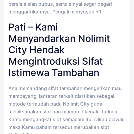
bersisisisian pupus, serta sinyal segar pegari
menggantikannya. Pengali menyusun +1.
Pati – Kami
Menyandarkan Nolimit
City Hendak
Mengintroduksi Sifat
Istimewa Tambahan
Ana memandang sifat tambahan mengerikan mau
membayangi lantaran terkait diartikan sebagai
metode termudah pada Nolimit City guna
melaksanakan slot nan mampu dikenali. Tatkala
Kamu mengangkat slot semacam itu, Dikau piawai,
maka Kamu paham tersebut merupakan slot