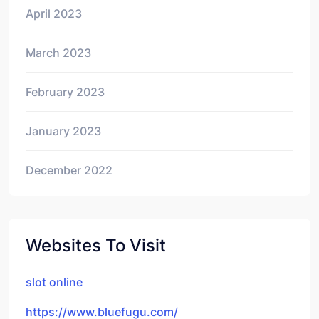
April 2023
March 2023
February 2023
January 2023
December 2022
Websites To Visit
slot online
https://www.bluefugu.com/