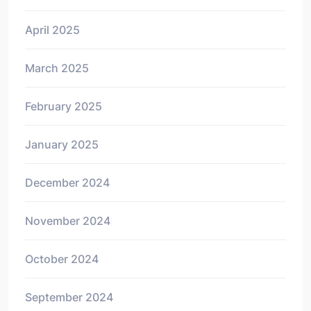
April 2025
March 2025
February 2025
January 2025
December 2024
November 2024
October 2024
September 2024