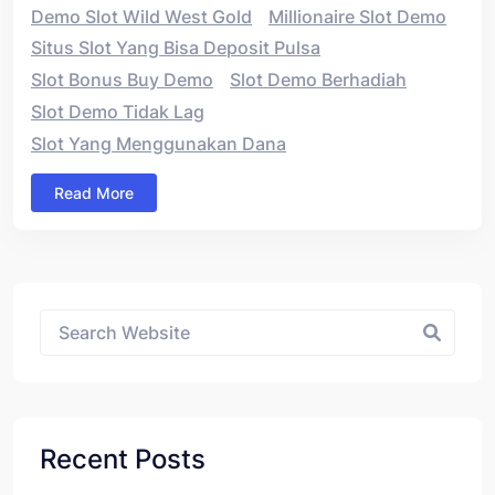
Demo Slot Wild West Gold
Millionaire Slot Demo
Situs Slot Yang Bisa Deposit Pulsa
Slot Bonus Buy Demo
Slot Demo Berhadiah
Slot Demo Tidak Lag
Slot Yang Menggunakan Dana
Read More
Asides
Recent Posts