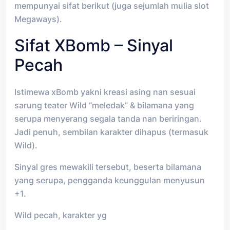
mempunyai sifat berikut (juga sejumlah mulia slot
Megaways).
Sifat XBomb – Sinyal
Pecah
Istimewa xBomb yakni kreasi asing nan sesuai
sarung teater Wild “meledak” & bilamana yang
serupa menyerang segala tanda nan beriringan.
Jadi penuh, sembilan karakter dihapus (termasuk
Wild).
Sinyal gres mewakili tersebut, beserta bilamana
yang serupa, pengganda keunggulan menyusun
+1.
Wild pecah, karakter yg