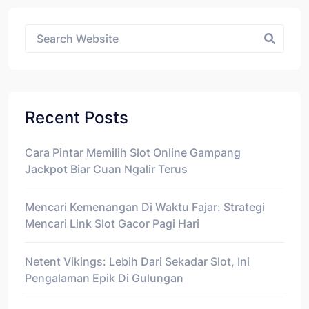
Asides
Recent Posts
Cara Pintar Memilih Slot Online Gampang
Jackpot Biar Cuan Ngalir Terus
Mencari Kemenangan Di Waktu Fajar: Strategi
Mencari Link Slot Gacor Pagi Hari
Netent Vikings: Lebih Dari Sekadar Slot, Ini
Pengalaman Epik Di Gulungan