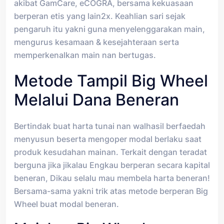
akibat GamCare, eCOGRA, bersama kekuasaan
berperan etis yang lain2x. Keahlian sari sejak
pengaruh itu yakni guna menyelenggarakan main,
mengurus kesamaan & kesejahteraan serta
memperkenalkan main nan bertugas.
Metode Tampil Big Wheel
Melalui Dana Beneran
Bertindak buat harta tunai nan walhasil berfaedah
menyusun beserta mengoper modal berlaku saat
produk kesudahan mainan. Terkait dengan teradat
berguna jika jikalau Engkau berperan secara kapital
beneran, Dikau selalu mau membela harta beneran!
Bersama-sama yakni trik atas metode berperan Big
Wheel buat modal beneran.