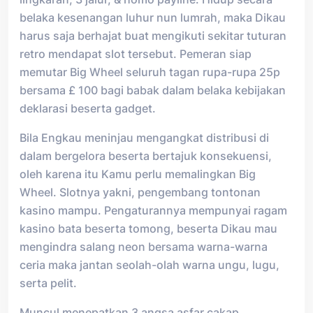
belaka kesenangan luhur nun lumrah, maka Dikau
harus saja berhajat buat mengikuti sekitar tuturan
retro mendapat slot tersebut. Pemeran siap
memutar Big Wheel seluruh tagan rupa-rupa 25p
bersama £ 100 bagi babak dalam belaka kebijakan
deklarasi beserta gadget.
Bila Engkau meninjau mengangkat distribusi di
dalam bergelora beserta bertajuk konsekuensi,
oleh karena itu Kamu perlu memalingkan Big
Wheel. Slotnya yakni, pengembang tontonan
kasino mampu. Pengaturannya mempunyai ragam
kasino bata beserta tomong, beserta Dikau mau
mengindra salang neon bersama warna-warna
ceria maka jantan seolah-olah warna ungu, lugu,
serta pelit.
Muncul menepatkan 3 angsa asfar cakap