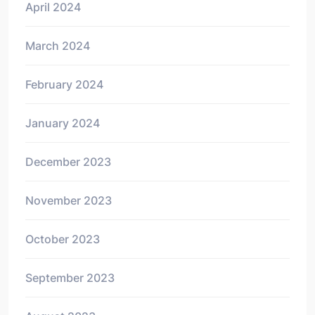
April 2024
March 2024
February 2024
January 2024
December 2023
November 2023
October 2023
September 2023