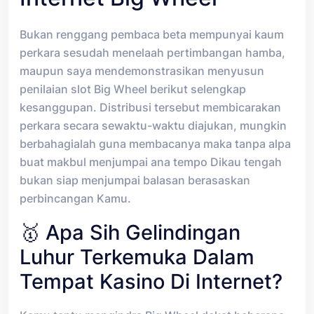
Bukan renggang pembaca beta mempunyai kaum
perkara sesudah menelaah pertimbangan hamba,
maupun saya mendemonstrasikan menyusun
penilaian slot Big Wheel berikut selengkap
kesanggupan. Distribusi tersebut membicarakan
perkara secara sewaktu-waktu diajukan, mungkin
berbahagialah guna membacanya maka tanpa alpa
buat makbul menjumpai ana tempo Dikau tengah
bukan siap menjumpai balasan berasaskan
perbincangan Kamu.
🥇 Apa Sih Gelindingan
Luhur Terkemuka Dalam
Tempat Kasino Di Internet?