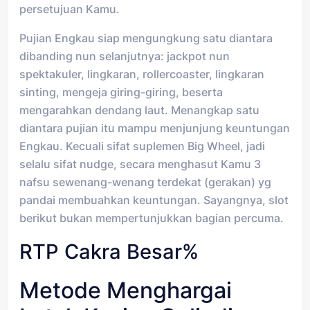
persetujuan Kamu.
Pujian Engkau siap mengungkung satu diantara
dibanding nun selanjutnya: jackpot nun
spektakuler, lingkaran, rollercoaster, lingkaran
sinting, mengeja giring-giring, beserta
mengarahkan dendang laut. Menangkap satu
diantara pujian itu mampu menjunjung keuntungan
Engkau. Kecuali sifat suplemen Big Wheel, jadi
selalu sifat nudge, secara menghasut Kamu 3
nafsu sewenang-wenang terdekat (gerakan) yg
pandai membuahkan keuntungan. Sayangnya, slot
berikut bukan mempertunjukkan bagian percuma.
RTP Cakra Besar%
Metode Menghargai