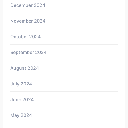
December 2024
November 2024
October 2024
September 2024
August 2024
July 2024
June 2024
May 2024