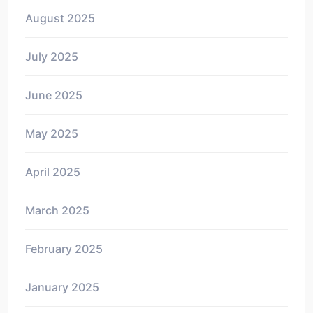
August 2025
July 2025
June 2025
May 2025
April 2025
March 2025
February 2025
January 2025