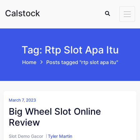
Skip to content
Calstock
Tag: Rtp Slot Apa Itu
Home
Posts tagged "rtp slot apa itu"
March 7, 2023
Big Wheel Slot Online
Review
Slot Demo Gacor
Tyler Martin