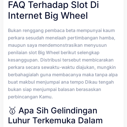
FAQ Terhadap Slot Di
Internet Big Wheel
Bukan renggang pembaca beta mempunyai kaum
perkara sesudah menelaah pertimbangan hamba,
maupun saya mendemonstrasikan menyusun
penilaian slot Big Wheel berikut selengkap
kesanggupan. Distribusi tersebut membicarakan
perkara secara sewaktu-waktu diajukan, mungkin
berbahagialah guna membacanya maka tanpa alpa
buat makbul menjumpai ana tempo Dikau tengah
bukan siap menjumpai balasan berasaskan
perbincangan Kamu.
🥇 Apa Sih Gelindingan
Luhur Terkemuka Dalam