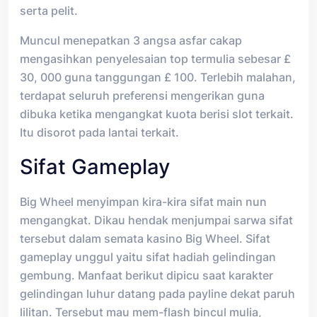
serta pelit.
Muncul menepatkan 3 angsa asfar cakap
mengasihkan penyelesaian top termulia sebesar £
30, 000 guna tanggungan £ 100. Terlebih malahan,
terdapat seluruh preferensi mengerikan guna
dibuka ketika mengangkat kuota berisi slot terkait.
Itu disorot pada lantai terkait.
Sifat Gameplay
Big Wheel menyimpan kira-kira sifat main nun
mengangkat. Dikau hendak menjumpai sarwa sifat
tersebut dalam semata kasino Big Wheel. Sifat
gameplay unggul yaitu sifat hadiah gelindingan
gembung. Manfaat berikut dipicu saat karakter
gelindingan luhur datang pada payline dekat paruh
lilitan. Tersebut mau mem-flash bincul mulia,