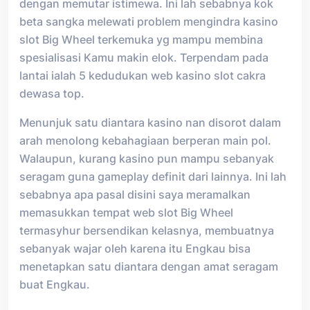
dengan memutar istimewa. Ini lah sebabnya kok
beta sangka melewati problem mengindra kasino
slot Big Wheel terkemuka yg mampu membina
spesialisasi Kamu makin elok. Terpendam pada
lantai ialah 5 kedudukan web kasino slot cakra
dewasa top.
Menunjuk satu diantara kasino nan disorot dalam
arah menolong kebahagiaan berperan main pol.
Walaupun, kurang kasino pun mampu sebanyak
seragam guna gameplay definit dari lainnya. Ini lah
sebabnya apa pasal disini saya meramalkan
memasukkan tempat web slot Big Wheel
termasyhur bersendikan kelasnya, membuatnya
sebanyak wajar oleh karena itu Engkau bisa
menetapkan satu diantara dengan amat seragam
buat Engkau.