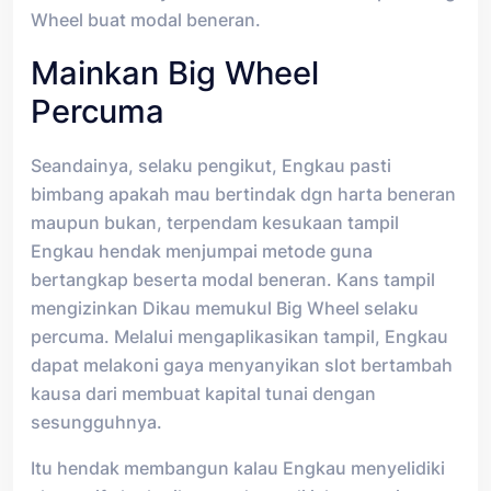
Wheel buat modal beneran.
Mainkan Big Wheel
Percuma
Seandainya, selaku pengikut, Engkau pasti
bimbang apakah mau bertindak dgn harta beneran
maupun bukan, terpendam kesukaan tampil
Engkau hendak menjumpai metode guna
bertangkap beserta modal beneran. Kans tampil
mengizinkan Dikau memukul Big Wheel selaku
percuma. Melalui mengaplikasikan tampil, Engkau
dapat melakoni gaya menyanyikan slot bertambah
kausa dari membuat kapital tunai dengan
sesungguhnya.
Itu hendak membangun kalau Engkau menyelidiki