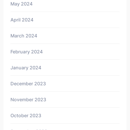
May 2024
April 2024
March 2024
February 2024
January 2024
December 2023
November 2023
October 2023