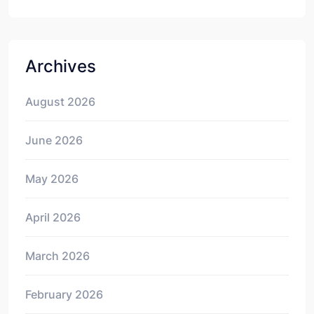
Archives
August 2026
June 2026
May 2026
April 2026
March 2026
February 2026