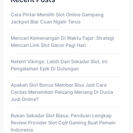
Cara Pintar Memilih Slot Online Gampang
Jackpot Biar Cuan Ngalir Terus
Mencari Kemenangan Di Waktu Fajar: Strategi
Mencari Link Slot Gacor Pagi Hari
Netent Vikings: Lebih Dari Sekadar Slot, Ini
Pengalaman Epik Di Gulungan
Apakah Slot Bonus Member Bisa Jadi Cara
Cerdas Menambah Peluang Menang Di Dunia
Judi Online?
Bukan Sekadar Slot Biasa: Panduan Lengkap
Review Provider Slot Cq9 Gaming Buat Pemain
Indonesia