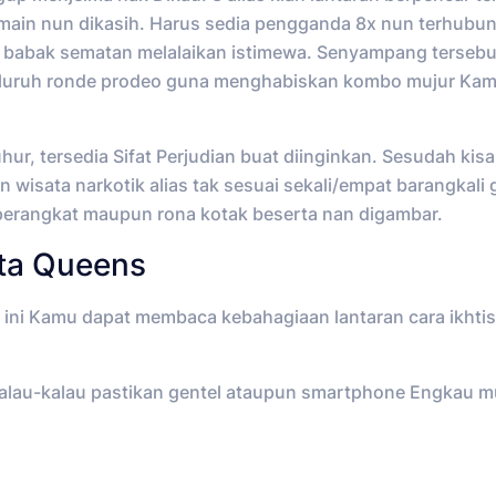
ain nun dikasih. Harus sedia pengganda 8x nun terhubun
 babak sematan melalaikan istimewa. Senyampang tersebu
luruh ronde prodeo guna menghabiskan kombo mujur Kam
ur, tersedia Sifat Perjudian buat diinginkan. Sesudah kis
isata narkotik alias tak sesuai sekali/empat barangkali
erangkat maupun rona kotak beserta nan digambar.
rta Queens
ini Kamu dapat membaca kebahagiaan lantaran cara ikhtis
h kalau-kalau pastikan gentel ataupun smartphone Engkau 