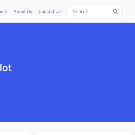
acor
About Us
Contact Us
lot