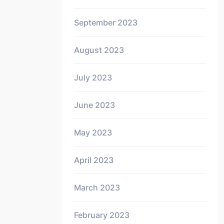
September 2023
August 2023
July 2023
June 2023
May 2023
April 2023
March 2023
February 2023