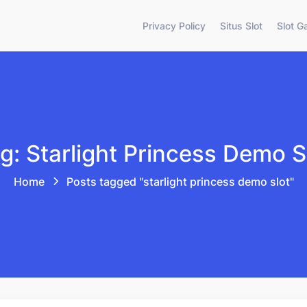
Privacy Policy
Situs Slot
Slot G
g: Starlight Princess Demo S
Home
Posts tagged "starlight princess demo slot"