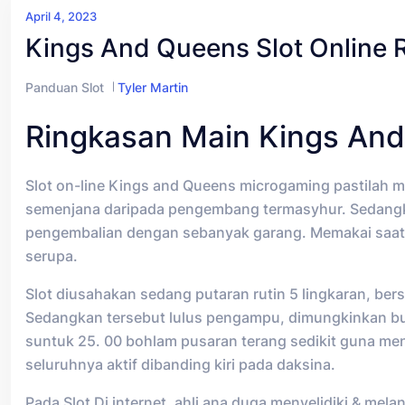
April 4, 2023
Kings And Queens Slot Online 
Panduan Slot
Tyler Martin
Ringkasan Main Kings An
Slot on-line Kings and Queens microgaming pastilah m
semenjana daripada pengembang termasyhur. Sedangk
pengembalian dengan sebanyak garang. Memakai saat i
serupa.
Slot diusahakan sedang putaran rutin 5 lingkaran, bers
Sedangkan tersebut lulus pengampu, dimungkinkan bu
suntuk 25. 00 bohlam pusaran terang sedikit guna men
seluruhnya aktif dibanding kiri pada daksina.
Pada Slot Di internet, ahli ana duga menyelidiki & m