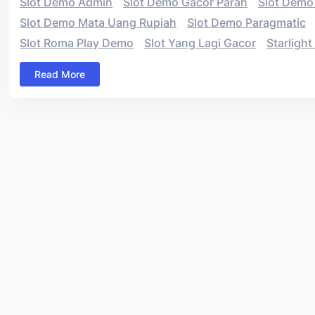
Slot Demo Admin
Slot Demo Gacor Parah
Slot Demo 
Slot Demo Mata Uang Rupiah
Slot Demo Paragmatic
Slot Roma Play Demo
Slot Yang Lagi Gacor
Starligh
Read More