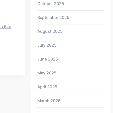
October 2025
September 2025
n Fire
August 2025
July 2025
June 2025
May 2025
April 2025
March 2025