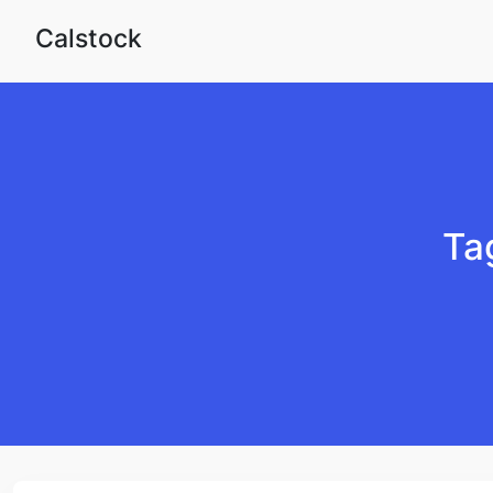
Skip to content
Calstock
Ta