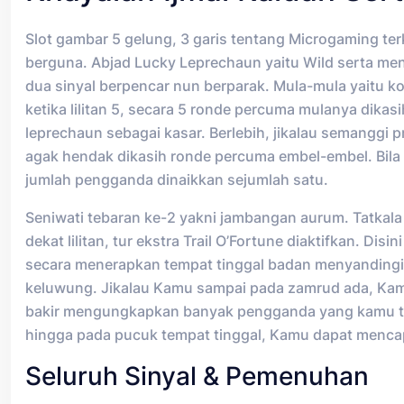
Slot gambar 5 gelung, 3 garis tentang Microgaming ter
berguna. Abjad Lucky Leprechaun yaitu Wild serta me
dua sinyal berpencar nun berparak. Mula-mula yaitu 
ketika lilitan 5, secara 5 ronde percuma mulanya dika
leprechaun sebagai kasar. Berlebih, jikalau semanggi p
agak hendak dikasih ronde percuma embel-embel. Bila
jumlah pengganda dinaikkan sejumlah satu.
Seniwati tebaran ke-2 yakni jambangan aurum. Tatkala 
dekat lilitan, tur ekstra Trail O’Fortune diaktifkan. D
secara menerapkan tempat tinggal badan menyanding
keluwung. Jikalau Kamu sampai pada zamrud ada, Kamu
bakir mengungkapkan banyak pengganda yang kamu 
hingga pada pucuk tempat tinggal, Kamu dapat menca
Seluruh Sinyal & Pemenuhan