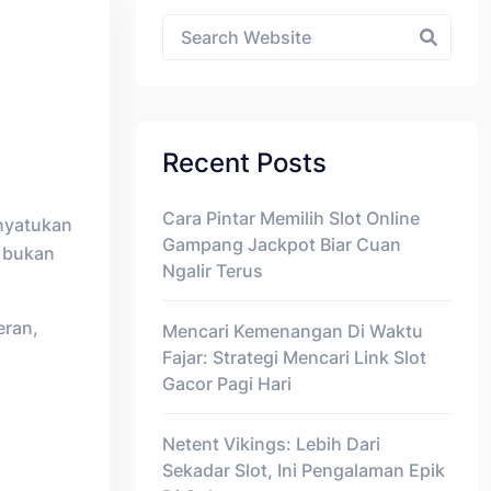
Asides
Recent Posts
Cara Pintar Memilih Slot Online
enyatukan
Gampang Jackpot Biar Cuan
k bukan
Ngalir Terus
eran,
Mencari Kemenangan Di Waktu
Fajar: Strategi Mencari Link Slot
Gacor Pagi Hari
Netent Vikings: Lebih Dari
Sekadar Slot, Ini Pengalaman Epik