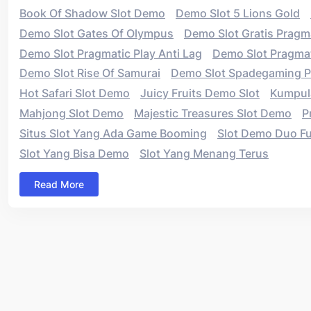
Book Of Shadow Slot Demo
Demo Slot 5 Lions Gold
Demo Slot Gates Of Olympus
Demo Slot Gratis Pragm
Demo Slot Pragmatic Play Anti Lag
Demo Slot Pragmat
Demo Slot Rise Of Samurai
Demo Slot Spadegaming 
Hot Safari Slot Demo
Juicy Fruits Demo Slot
Kumpula
Mahjong Slot Demo
Majestic Treasures Slot Demo
P
Situs Slot Yang Ada Game Booming
Slot Demo Duo Fu
Slot Yang Bisa Demo
Slot Yang Menang Terus
Read More