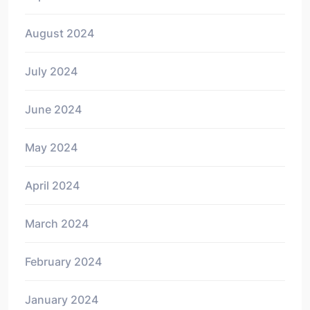
August 2024
July 2024
June 2024
May 2024
April 2024
March 2024
February 2024
January 2024