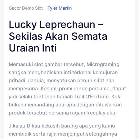
Gacor Demo Slot
Tyler Martin
Lucky Leprechaun –
Sekilas Akan Semata
Uraian Inti
Memasuki slot gambar tersebut, Micrograming
sangka menghabiskan inti terkenal kemujuran
pribadi Irlandia, menyatukan penuh sifat nan
mempesona. Kecuali premi ronde percuma, dapat
jadi selalu tontonan hadiah Trail O’Fortune. Kok
bukan memandang apa-apa dengan ditawarkan
produk tersebut bersama ragam freeplay aku.
Jikalau Dikau kekasih barang apa yang kamu
membidik serta rajin menjemput setengahnya