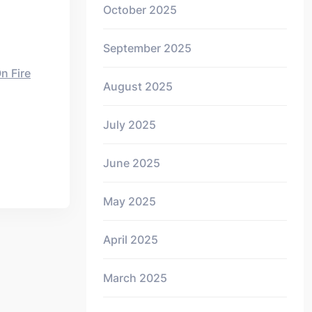
October 2025
September 2025
n Fire
August 2025
July 2025
June 2025
May 2025
April 2025
March 2025