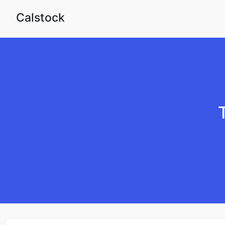
Skip to content
Calstock