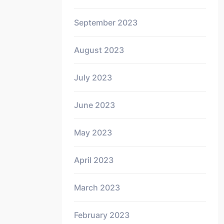
September 2023
August 2023
July 2023
June 2023
May 2023
April 2023
March 2023
February 2023