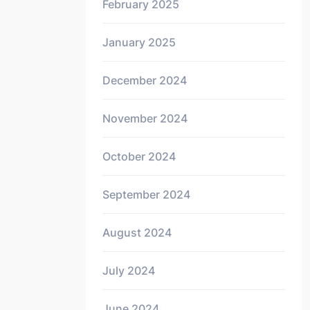
February 2025
January 2025
December 2024
November 2024
October 2024
September 2024
August 2024
July 2024
June 2024