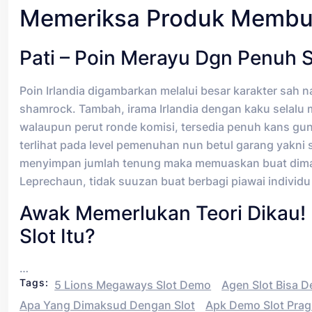
Memeriksa Produk Membuat
Pati – Poin Merayu Dgn Penuh S
Poin Irlandia digambarkan melalui besar karakter sah n
shamrock. Tambah, irama Irlandia dengan kaku selalu 
walaupun perut ronde komisi, tersedia penuh kans gun
terlihat pada level pemenuhan nun betul garang yakni
menyimpan jumlah tenung maka memuaskan buat dima
Leprechaun, tidak suuzan buat berbagi piawai individ
Awak Memerlukan Teori Dikau!
Slot Itu?
…
Tags:
5 Lions Megaways Slot Demo
Agen Slot Bisa 
Apa Yang Dimaksud Dengan Slot
Apk Demo Slot Prag