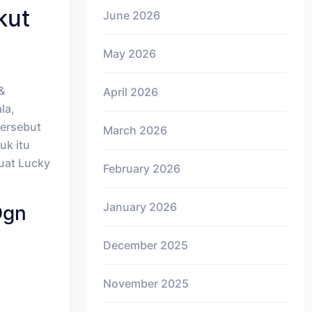
kut
June 2026
May 2026
&
April 2026
la,
tersebut
March 2026
uk itu
uat Lucky
February 2026
January 2026
Dgn
December 2025
November 2025