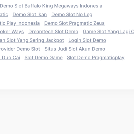
Demo Slot Buffalo King Megaways Indonesia
atic
Demo Slot Ikan
Demo Slot No Leg
ic Play Indonesia
Demo Slot Pragmatic Zeus
Poker Ways
Dreamtech Slot Demo
Game Slot Yang Lagi O
n Slot Yang Sering Jackpot
Login Slot Demo
rovider Demo Slot
Situs Judi Slot Akun Demo
 Duo Cai
Slot Demo Game
Slot Demo Pragmaticplay