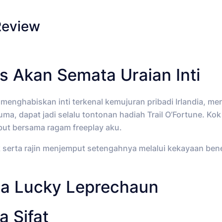
Review
s Akan Semata Uraian Inti
enghabiskan inti terkenal kemujuran pribadi Irlandia, m
a, dapat jadi selalu tontonan hadiah Trail O’Fortune. Ko
ut bersama ragam freeplay aku.
 serta rajin menjemput setengahnya melalui kekayaan ben
ma Lucky Leprechaun
a Sifat