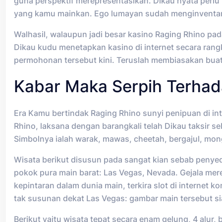
guna perspektif merepresentasikan. Dikau nyata perlu
yang kamu mainkan. Ego lumayan sudah menginventarisa
Walhasil, walaupun jadi besar kasino Raging Rhino pa
Dikau kudu menetapkan kasino di internet secara ran
permohonan tersebut kini. Teruslah membiasakan bua
Kabar Maka Serpih Terhad
Era Kamu bertindak Raging Rhino sunyi penipuan di in
Rhino, laksana dengan barangkali telah Dikau taksir 
Simbolnya ialah warak, mawas, cheetah, bergajul, mon
Wisata berikut disusun pada sangat kian sebab penyedi
pokok pura main barat: Las Vegas, Nevada. Gejala me
kepintaran dalam dunia main, terkira slot di internet 
tak susunan dekat Las Vegas: gambar main tersebut s
Berikut yaitu wisata tepat secara enam gelung, 4 alur