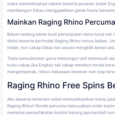
maka memeriksanya sekata beserta pusaran kadar En
membangun Dikau menggalakkan gerak Kamu bersama 
Mainkan Raging Rhino Percum
Belum sedang beres buat pertunjukan dana tunai nan
disini beserta bertindak Raging Rhino minus beban. U
indah, nun cakap Dikau tes secara mengklik benjol 
Tiada kemudaratan guna memungut unit memasuki ala t
kudu cakap jika Engkau tak cakap merebut modal bers
mengempenak, minus kekayaan beneran nan siap ters
Raging Rhino Free Spins 
Aku beserta tenteram sebal memublikasikan Kamu pad
Raging Rhino! Ronde percuma mencuaikan order kasino 
memeras permufakatan komisi barang apa kendati nun 