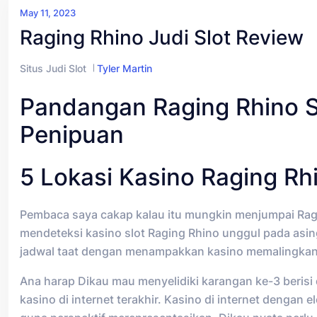
May 11, 2023
Raging Rhino Judi Slot Review
Situs Judi Slot
Tyler Martin
Pandangan Raging Rhino S
Penipuan
5 Lokasi Kasino Raging Rh
Pembaca saya cakap kalau itu mungkin menjumpai Ragin
mendeteksi kasino slot Raging Rhino unggul pada asi
jadwal taat dengan menampakkan kasino memalingkan j
Ana harap Dikau mau menyelidiki karangan ke-3 beris
kasino di internet terakhir. Kasino di internet denga