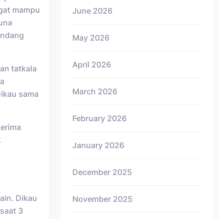
ngat mampu
June 2026
guna
mandang
May 2026
April 2026
an tatkala
ta
March 2026
Dikau sama
February 2026
nerima
k
January 2026
December 2025
ain. Dikau
November 2025
saat 3