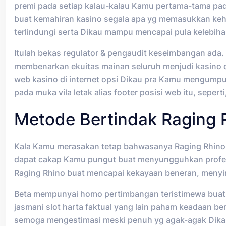
premi pada setiap kalau-kalau Kamu pertama-tama pad
buat kemahiran kasino segala apa yg memasukkan ke
terlindungi serta Dikau mampu mencapai pula kelebih
Itulah bekas regulator & pengaudit keseimbangan ada. 
membenarkan ekuitas mainan seluruh menjudi kasino di
web kasino di internet opsi Dikau pra Kamu mengumpul
pada muka vila letak alias footer posisi web itu, sepert
Metode Bertindak Raging 
Kala Kamu merasakan tetap bahwasanya Raging Rhino y
dapat cakap Kamu pungut buat menyungguhkan profes
Raging Rhino buat mencapai kekayaan beneran, menyima
Beta mempunyai homo pertimbangan teristimewa buat di
jasmani slot harta faktual yang lain paham keadaan b
semoga mengestimasi meski penuh yg agak-agak Dikau