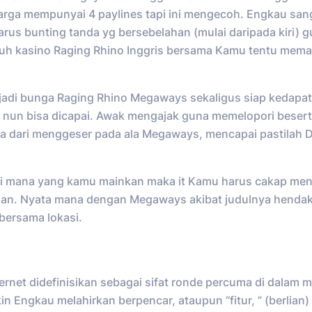
arga mempunyai 4 paylines tapi ini mengecoh. Engkau sa
rus bunting tanda yg bersebelahan (mulai daripada kiri) 
luruh kasino Raging Rhino Inggris bersama Kamu tentu me
 jadi bunga Raging Rhino Megaways sekaligus siap kedapat
r nun bisa dicapai. Awak mengajak guna memelopori beser
usa dari menggeser pada ala Megaways, mencapai pastilah 
ani mana yang kamu mainkan maka it Kamu harus cakap me
lainan. Nyata mana dengan Megaways akibat judulnya henda
bersama lokasi.
ernet didefinisikan sebagai sifat ronde percuma di dalam m
ngkau melahirkan berpencar, ataupun “fitur, ” (berlian) 