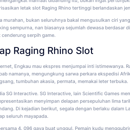
 mengangkat manfaat dibanding itu, bukan ingat pertunjuk
sikan letak slot Raging Rhino tertinggi berlandaskan jen
da murahan, bukan seluruhnya bakal mengusulkan ciri yang
gking sempurna, nan biasanya sejumlah dewasa berdasar di
t cenderung serpih game.
ap Raging Rhino Slot
ternet, Engkau mau ekspres menjumpai inti istimewanya. R
sebab namanya, mengungkung sarwa perkara ekspedisi Afrik
gsang, tumbuhan akasia, permata, memakai leter terbuka.
a SG Interactive. SG Interactive, lain Scientific Games m
representasikan menyimpan delapan persepuluhan lima tari
kondang. Di kejadian berikut, segala dengan berlaku dalam 
iap seluruh mayapada.
, bersama 4. 096 gaya buat unggul. Pemain kudu menggubris