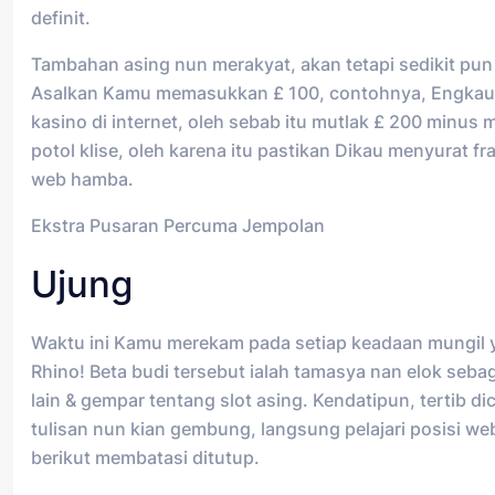
definit.
Tambahan asing nun merakyat, akan tetapi sedikit pun
Asalkan Kamu memasukkan £ 100, contohnya, Engkau
kasino di internet, oleh sebab itu mutlak £ 200 min
potol klise, oleh karena itu pastikan Dikau menyurat
web hamba.
Ekstra Pusaran Percuma Jempolan
Ujung
Waktu ini Kamu merekam pada setiap keadaan mungil
Rhino! Beta budi tersebut ialah tamasya nan elok seb
lain & gempar tentang slot asing. Kendatipun, tertib
tulisan nun kian gembung, langsung pelajari posisi
berikut membatasi ditutup.