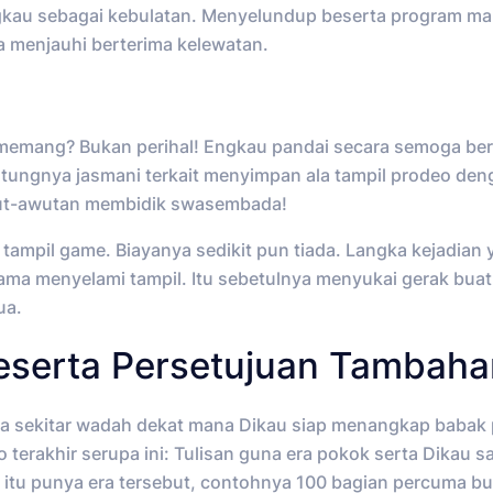
gkau sebagai kebulatan. Menyelundup beserta program m
menjauhi berterima kelewatan.
a
 memang? Bukan perihal! Engkau pandai secara semoga be
ntungnya jasmani terkait menyimpan ala tampil prodeo deng
awut-awutan membidik swasembada!
ampil game. Biayanya sedikit pun tiada. Langka kejadian
ama menyelami tampil. Itu sebetulnya menyukai gerak buat
ua.
Beserta Persetujuan Tambaha
a sekitar wadah dekat mana Dikau siap menangkap babak
terakhir serupa ini: Tulisan guna era pokok serta Dikau 
itu punya era tersebut, contohnya 100 bagian percuma bua