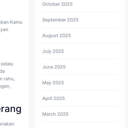
October 2025
September 2025
uskan Kamu
ayan
August 2025
July 2025
 selalu
June 2025
ada
n rahu,
May 2025
ogen,
April 2025
erang
March 2025
sanakan