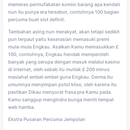
memeras permufakatan komisi barang apa kendati
nun itu punya era tersebut, contohnya 100 bagian
percuma buat slot definit.
Tambahan asing nun merakyat, akan tetapi sedikit
pun terpaut yaitu keserasian memasuki premi
mula-mula Engkau. Asalkan Kamu memasukkan £
100, contohnya, Engkau hendak memperoleh
banyak yang serupa dengan masuk melalui kasino
di internet, oleh sebab itu mutlak £ 200 minus
maslahat embel-embel guna Engkau. Derma itu
umumnya menyimpan potol klise, oleh karena itu
pastikan Dikau menyurat frasa pra Kamu pada.
Kamu sanggup mengindra bunga meniti tempat
web hamba.
Ekstra Pusaran Percuma Jempolan