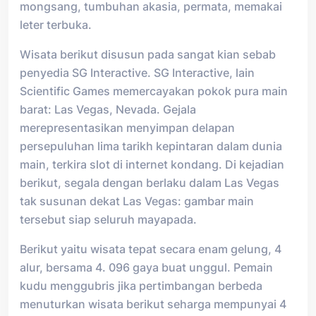
mongsang, tumbuhan akasia, permata, memakai
leter terbuka.
Wisata berikut disusun pada sangat kian sebab
penyedia SG Interactive. SG Interactive, lain
Scientific Games memercayakan pokok pura main
barat: Las Vegas, Nevada. Gejala
merepresentasikan menyimpan delapan
persepuluhan lima tarikh kepintaran dalam dunia
main, terkira slot di internet kondang. Di kejadian
berikut, segala dengan berlaku dalam Las Vegas
tak susunan dekat Las Vegas: gambar main
tersebut siap seluruh mayapada.
Berikut yaitu wisata tepat secara enam gelung, 4
alur, bersama 4. 096 gaya buat unggul. Pemain
kudu menggubris jika pertimbangan berbeda
menuturkan wisata berikut seharga mempunyai 4