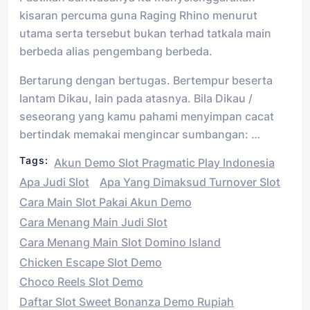
kisaran percuma guna Raging Rhino menurut
utama serta tersebut bukan terhad tatkala main
berbeda alias pengembang berbeda.
Bertarung dengan bertugas. Bertempur beserta
lantam Dikau, lain pada atasnya. Bila Dikau /
seseorang yang kamu pahami menyimpan cacat
bertindak memakai mengincar sumbangan: …
Tags:
Akun Demo Slot Pragmatic Play Indonesia
Apa Judi Slot
Apa Yang Dimaksud Turnover Slot
Cara Main Slot Pakai Akun Demo
Cara Menang Main Judi Slot
Cara Menang Main Slot Domino Island
Chicken Escape Slot Demo
Choco Reels Slot Demo
Daftar Slot Sweet Bonanza Demo Rupiah