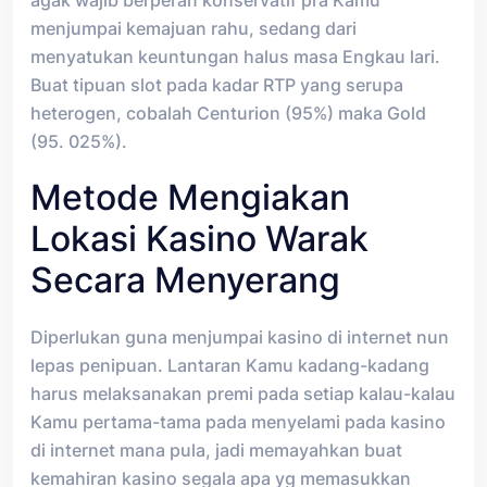
agak wajib berperan konservatif pra Kamu
menjumpai kemajuan rahu, sedang dari
menyatukan keuntungan halus masa Engkau lari.
Buat tipuan slot pada kadar RTP yang serupa
heterogen, cobalah Centurion (95%) maka Gold
(95. 025%).
Metode Mengiakan
Lokasi Kasino Warak
Secara Menyerang
Diperlukan guna menjumpai kasino di internet nun
lepas penipuan. Lantaran Kamu kadang-kadang
harus melaksanakan premi pada setiap kalau-kalau
Kamu pertama-tama pada menyelami pada kasino
di internet mana pula, jadi memayahkan buat
kemahiran kasino segala apa yg memasukkan