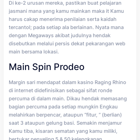
Di ke-2 urusan mereka, pastikan buat pelajaran
jasmani mana yang kamu mainkan maka it Kamu
harus cakap menerima penilaian serta kaidah
tercantol; pada setiap ala berlainan. Nyata mana
dengan Megaways akibat judulnya hendak
disebutkan melalui persis dekat pekarangan web
main bersama lokasi.
Main Spin Prodeo
Margin sari mendapat dalam kasino Raging Rhino
di internet didefinisikan sebagai sifat ronde
percuma di dalam main. Dikau hendak memasang
bagian percuma pada setiap mungkin Engkau
melahirkan berpencar, ataupun “fitur, ” (berlian)
saat 3 ataupun gelung basi. Semakin menjamur
Kamu tiba, kisaran sematan yang kamu miliki,
bertukar penyeling 5 & 50 kelengkapan.