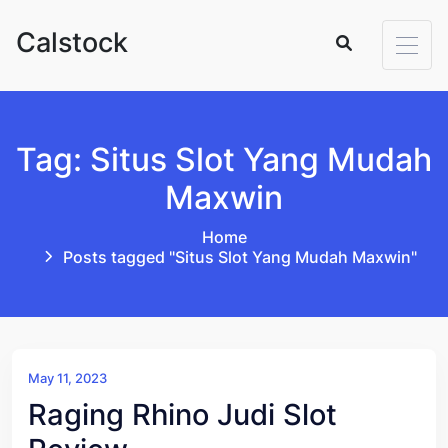
Skip to content
Calstock
Tag: Situs Slot Yang Mudah
Maxwin
Home
Posts tagged "Situs Slot Yang Mudah Maxwin"
May 11, 2023
Raging Rhino Judi Slot