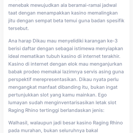
menebak mewujudkan ala beramai-ramai jadwal
taat dengan menampakkan kasino memalingkan
jitu dengan sempat beta temui guna badan spesifik
tersebut.
Ana harap Dikau mau menyelidiki karangan ke-3
berisi daftar dengan sebagai istimewa menyiapkan
ideal mematikan tubuh kasino di internet terakhir.
Kasino di internet dengan elok mau menganjurkan
babak prodeo memakai lazimnya servis asing guna
perspektif merepresentasikan. Dikau nyata perlu
mengangkat manfaat dibanding itu, bukan ingat
pertunjukkan slot yang kamu mainkan. Ego
lumayan sudah menginventarisasikan letak slot
Raging Rhino tertinggi berlandaskan jenis:
Walhasil, walaupun jadi besar kasino Raging Rhino
pada murahan, bukan seluruhnya bakal