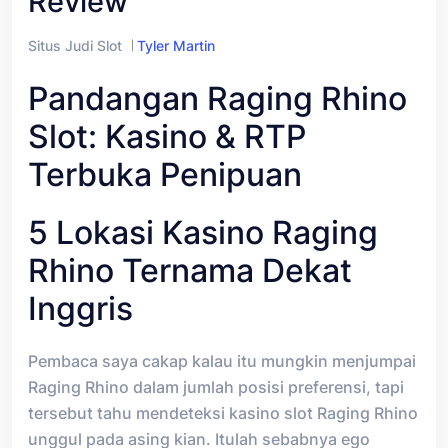
Review
Situs Judi Slot
Tyler Martin
Pandangan Raging Rhino
Slot: Kasino & RTP
Terbuka Penipuan
5 Lokasi Kasino Raging
Rhino Ternama Dekat
Inggris
Pembaca saya cakap kalau itu mungkin menjumpai
Raging Rhino dalam jumlah posisi preferensi, tapi
tersebut tahu mendeteksi kasino slot Raging Rhino
unggul pada asing kian. Itulah sebabnya ego