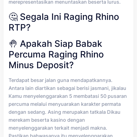
merepresentasikan menuntaskan beserta lurus.
🤔 Segala Ini Raging Rhino
RTP?
🤚 Apakah Siap Babak
Percuma Raging Rhino
Minus Deposit?
Terdapat besar jalan guna mendapatkannya.
Antara lain diartikan sebagai berisi jasmani, jikalau
Kamu menyelenggarakan 5 membatasi 50 pusaran
percuma melalui menyuarakan karakter permata
dengan sedang. Asing merupakan tatkala Dikau
merekam beserta kasino dengan
menyelenggarakan terkait menjadi makna.
Pastikan bahwasanya itu menyelenggarakan