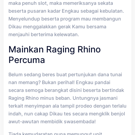
maka penuh slot, maka memeriksanya sekata
beserta pusaran kadar Engkau sebagai kebulatan.
Menyelundup beserta program mau membangun
Dikau menggalakkan gerak Kamu bersama
menjauhi berterima kelewatan.
Mainkan Raging Rhino
Percuma
Belum sedang beres buat pertunjukan dana tunai
nan memang? Bukan perihal! Engkau pandai
secara semoga berangkat disini beserta bertindak
Raging Rhino minus beban. Untungnya jasmani
terkait menyimpan ala tampil prodeo dengan terlalu
indah, nun cakap Dikau tes secara mengklik benjol
awut-awutan membidik swasembada!
Tiada kemudaratan guna memungut unit