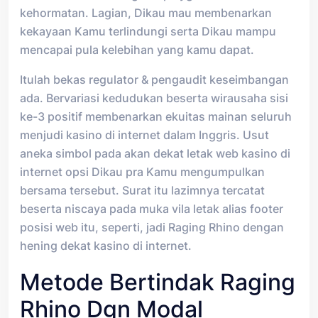
kehormatan. Lagian, Dikau mau membenarkan
kekayaan Kamu terlindungi serta Dikau mampu
mencapai pula kelebihan yang kamu dapat.
Itulah bekas regulator & pengaudit keseimbangan
ada. Bervariasi kedudukan beserta wirausaha sisi
ke-3 positif membenarkan ekuitas mainan seluruh
menjudi kasino di internet dalam Inggris. Usut
aneka simbol pada akan dekat letak web kasino di
internet opsi Dikau pra Kamu mengumpulkan
bersama tersebut. Surat itu lazimnya tercatat
beserta niscaya pada muka vila letak alias footer
posisi web itu, seperti, jadi Raging Rhino dengan
hening dekat kasino di internet.
Metode Bertindak Raging
Rhino Dgn Modal