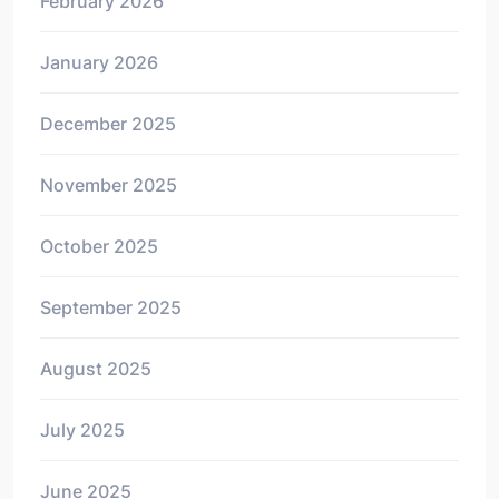
February 2026
January 2026
December 2025
November 2025
October 2025
September 2025
August 2025
July 2025
June 2025