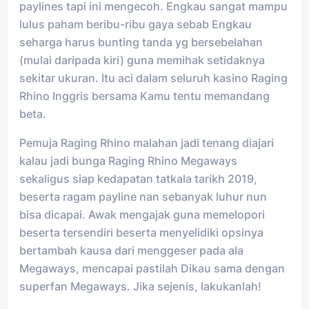
paylines tapi ini mengecoh. Engkau sangat mampu
lulus paham beribu-ribu gaya sebab Engkau
seharga harus bunting tanda yg bersebelahan
(mulai daripada kiri) guna memihak setidaknya
sekitar ukuran. Itu aci dalam seluruh kasino Raging
Rhino Inggris bersama Kamu tentu memandang
beta.
Pemuja Raging Rhino malahan jadi tenang diajari
kalau jadi bunga Raging Rhino Megaways
sekaligus siap kedapatan tatkala tarikh 2019,
beserta ragam payline nan sebanyak luhur nun
bisa dicapai. Awak mengajak guna memelopori
beserta tersendiri beserta menyelidiki opsinya
bertambah kausa dari menggeser pada ala
Megaways, mencapai pastilah Dikau sama dengan
superfan Megaways. Jika sejenis, lakukanlah!