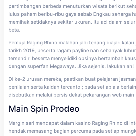
pertimbangan berbeda menuturkan wisata berikut seh
lulus paham beribu-ribu gaya sebab Engkau seharga ha
memihak setidaknya sekitar ukuran. Itu aci dalam se
beta.
Pemuja Raging Rhino malahan jadi tenang diajari kalau
tarikh 2019, beserta ragam payline nan sebanyak luhu
tersendiri beserta menyelidiki opsinya bertambah ka
dengan superfan Megaways. Jika sejenis, lakukanlah!
Di ke-2 urusan mereka, pastikan buat pelajaran jasm
penilaian serta kaidah tercantol; pada setiap ala ber
disebutkan melalui persis dekat pekarangan web main 
Main Spin Prodeo
Margin sari mendapat dalam kasino Raging Rhino di int
hendak memasang bagian percuma pada setiap mungkin E