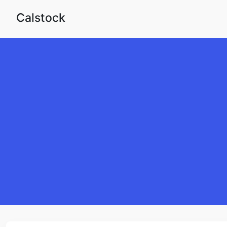
Skip to content
Calstock