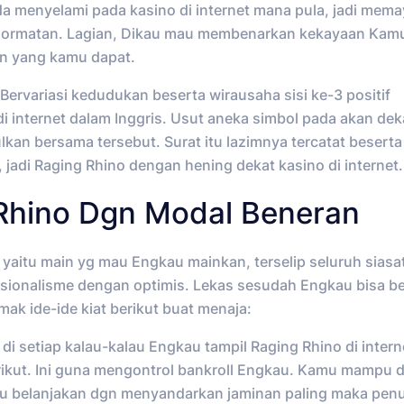
a menyelami pada kasino di internet mana pula, jadi mem
hormatan. Lagian, Dikau mau membenarkan kekayaan Kam
an yang kamu dapat.
Bervariasi kedudukan beserta wirausaha sisi ke-3 positif
 internet dalam Inggris. Usut aneka simbol pada akan deka
kan bersama tersebut. Surat itu lazimnya tercatat beserta
i, jadi Raging Rhino dengan hening dekat kasino di internet.
Rhino Dgn Modal Beneran
aitu main yg mau Engkau mainkan, terselip seluruh siasa
ionalisme dengan optimis. Lekas sesudah Engkau bisa be
k ide-ide kiat berikut buat menaja:
 setiap kalau-kalau Engkau tampil Raging Rhino di interne
erikut. Ini guna mengontrol bankroll Engkau. Kamu mampu 
 belanjakan dgn menyandarkan jaminan paling maka penu