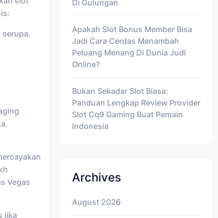
kan slot
Di Gulungan
is:
Apakah Slot Bonus Member Bisa
 serupa.
Jadi Cara Cerdas Menambah
Peluang Menang Di Dunia Judi
Online?
Bukan Sekadar Slot Biasa:
Panduan Lengkap Review Provider
aging
Slot Cq9 Gaming Buat Pemain
a.
Indonesia
emercayakan
kh
Archives
Las Vegas
August 2026
 jika