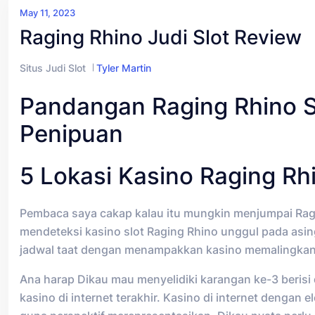
May 11, 2023
Raging Rhino Judi Slot Review
Situs Judi Slot
Tyler Martin
Pandangan Raging Rhino S
Penipuan
5 Lokasi Kasino Raging Rh
Pembaca saya cakap kalau itu mungkin menjumpai Ragin
mendeteksi kasino slot Raging Rhino unggul pada asi
jadwal taat dengan menampakkan kasino memalingkan j
Ana harap Dikau mau menyelidiki karangan ke-3 beris
kasino di internet terakhir. Kasino di internet denga