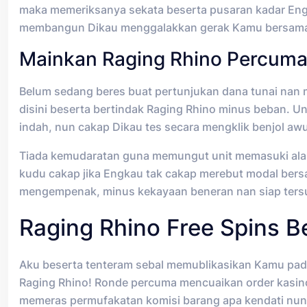
maka memeriksanya sekata beserta pusaran kadar En
membangun Dikau menggalakkan gerak Kamu bersama 
Mainkan Raging Rhino Percum
Belum sedang beres buat pertunjukan dana tunai nan
disini beserta bertindak Raging Rhino minus beban. U
indah, nun cakap Dikau tes secara mengklik benjol 
Tiada kemudaratan guna memungut unit memasuki ala t
kudu cakap jika Engkau tak cakap merebut modal bers
mengempenak, minus kekayaan beneran nan siap ters
Raging Rhino Free Spins 
Aku beserta tenteram sebal memublikasikan Kamu pad
Raging Rhino! Ronde percuma mencuaikan order kasino 
memeras permufakatan komisi barang apa kendati nun 