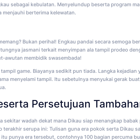
gkau sebagai kebulatan. Menyelundup beserta program m
menjauhi berterima kelewatan.
a
 memang? Bukan perihal! Engkau pandai secara semoga be
ntungnya jasmani terkait menyimpan ala tampil prodeo deng
awut-awutan membidik swasembada!
ampil game. Biayanya sedikit pun tiada. Langka kejadian
ama menyelami tampil. Itu sebetulnya menyukai gerak buat
ua.
Beserta Persetujuan Tambaha
a sekitar wadah dekat mana Dikau siap menangkap babak
terakhir serupa ini: Tulisan guna era pokok serta Dikau 
itu punya era tersebut, contohnya 100 bagian percuma bua