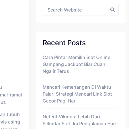
Asides
Recent Posts
Cara Pintar Memilih Slot Online
Gampang Jackpot Biar Cuan
Ngalir Terus
Mencari Kemenangan Di Waktu
hu
Fajar: Strategi Mencari Link Slot
amai-ramai
Gacor Pagi Hari
ut.
kan tubuh
Netent Vikings: Lebih Dari
vis asing
Sekadar Slot, Ini Pengalaman Epik