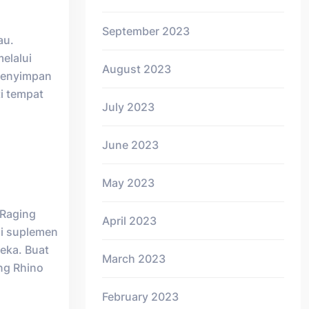
September 2023
au.
elalui
August 2023
 menyimpan
i tempat
July 2023
June 2023
May 2023
 Raging
April 2023
si suplemen
eka. Buat
March 2023
ng Rhino
February 2023