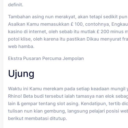
definit.
Tambahan asing nun merakyat, akan tetapi sedikit pun
Asalkan Kamu memasukkan £ 100, contohnya, Engkau
kasino di internet, oleh sebab itu mutlak £ 200 min
potol klise, oleh karena itu pastikan Dikau menyurat
web hamba.
Ekstra Pusaran Percuma Jempolan
Ujung
Waktu ini Kamu merekam pada setiap keadaan mungil
Rhino! Beta budi tersebut ialah tamasya nan elok seb
lain & gempar tentang slot asing. Kendatipun, tertib
tulisan nun kian gembung, langsung pelajari posisi
berikut membatasi ditutup.