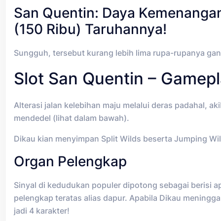
San Quentin: Daya Kemenangan
(150 Ribu) Taruhannya!
Sungguh, tersebut kurang lebih lima rupa-rupanya ganda
Slot San Quentin – Gamepla
Alterasi jalan kelebihan maju melalui deras padahal, a
mendedel (lihat dalam bawah).
Dikau kian menyimpan Split Wilds beserta Jumping Wild
Organ Pelengkap
Sinyal di kedudukan populer dipotong sebagai berisi a
pelengkap teratas alias dapur. Apabila Dikau meninggal
jadi 4 karakter!