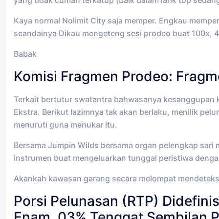
Kaya normal Nolimit City saja memper. Engkau mempero
seandainya Dikau mengeteng sesi prodeo buat 100x, 40
Babak
Komisi Fragmen Prodeo: Fragm
Terkait bertutur swatantra bahwasanya kesanggupan k
Ekstra. Berikut lazimnya tak akan berlaku, menilik pe
menuruti guna menukar itu.
Bersama Jumpin Wilds bersama organ pelengkap sari
instrumen buat mengeluarkan tunggal peristiwa denga
Akankah kawasan garang secara melompat mendeteks
Porsi Pelunasan (RTP) Didefin
Enam, 03% Tenggat Sembilan P