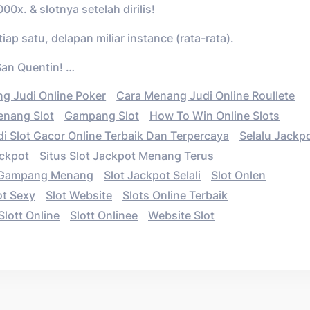
0x. & slotnya setelah dirilis!
ap satu, delapan miliar instance (rata-rata).
an Quentin! …
g Judi Online Poker
Cara Menang Judi Online Roullete
nang Slot
Gampang Slot
How To Win Online Slots
di Slot Gacor Online Terbaik Dan Terpercaya
Selalu Jackpo
ackpot
Situs Slot Jackpot Menang Terus
 Gampang Menang
Slot Jackpot Selali
Slot Onlen
ot Sexy
Slot Website
Slots Online Terbaik
Slott Online
Slott Onlinee
Website Slot