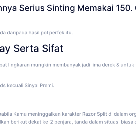
nya Serius Sinting Memakai 150.
 daripada hasil pol perfek itu.
y Serta Sifat
kibat lingkaran mungkin membanyak jadi lima derek & untuk
s kecuali Sinyal Premi.
pabila Kamu meninggalkan karakter Razor Split di dalam or
kan berikut dekat ke-2 penjara, tanda dalam situasi biasa