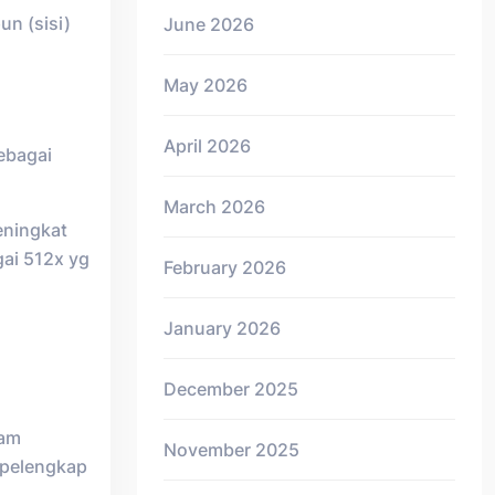
n (sisi)
June 2026
May 2026
April 2026
sebagai
March 2026
eningkat
ai 512x yg
February 2026
January 2026
December 2025
cam
November 2025
t pelengkap