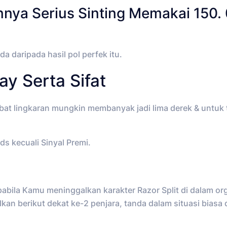
nya Serius Sinting Memakai 150.
 daripada hasil pol perfek itu.
y Serta Sifat
kibat lingkaran mungkin membanyak jadi lima derek & untuk
s kecuali Sinyal Premi.
pabila Kamu meninggalkan karakter Razor Split di dalam or
kan berikut dekat ke-2 penjara, tanda dalam situasi biasa