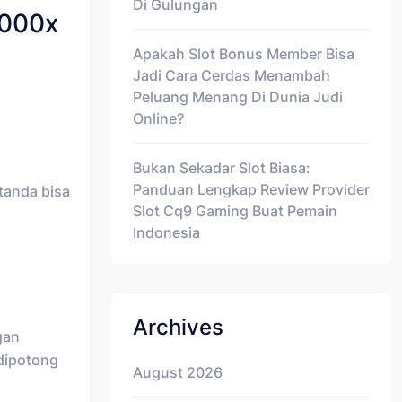
Di Gulungan
 000x
Apakah Slot Bonus Member Bisa
Jadi Cara Cerdas Menambah
Peluang Menang Di Dunia Judi
Online?
Bukan Sekadar Slot Biasa:
Panduan Lengkap Review Provider
 tanda bisa
Slot Cq9 Gaming Buat Pemain
Indonesia
Archives
gan
 dipotong
August 2026