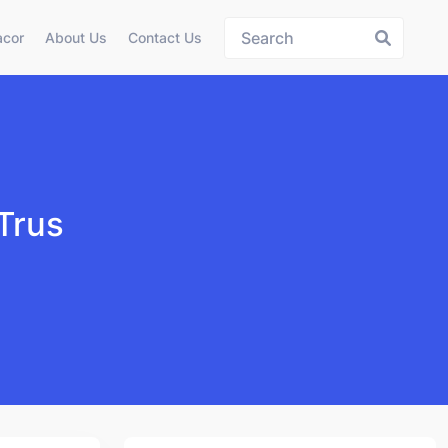
acor
About Us
Contact Us
Trus