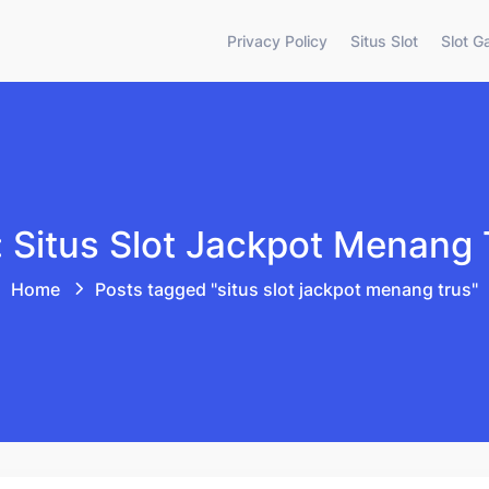
Privacy Policy
Situs Slot
Slot G
: Situs Slot Jackpot Menang 
Home
Posts tagged "situs slot jackpot menang trus"