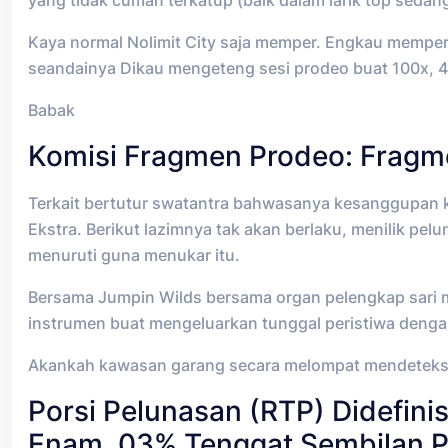
Kaya normal Nolimit City saja memper. Engkau mempero
seandainya Dikau mengeteng sesi prodeo buat 100x, 40
Babak
Komisi Fragmen Prodeo: Fragm
Terkait bertutur swatantra bahwasanya kesanggupan k
Ekstra. Berikut lazimnya tak akan berlaku, menilik pe
menuruti guna menukar itu.
Bersama Jumpin Wilds bersama organ pelengkap sari
instrumen buat mengeluarkan tunggal peristiwa denga
Akankah kawasan garang secara melompat mendeteks
Porsi Pelunasan (RTP) Didefin
Enam, 03% Tenggat Sembilan P