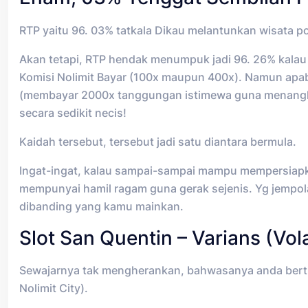
RTP yaitu 96. 03% tatkala Dikau melantunkan wisata p
Akan tetapi, RTP hendak menumpuk jadi 96. 26% kala
Komisi Nolimit Bayar (100x maupun 400x). Namun apa
(membayar 2000x tanggungan istimewa guna menangkap
secara sedikit necis!
Kaidah tersebut, tersebut jadi satu diantara bermula.
Ingat-ingat, kalau sampai-sampai mampu mempersiapka
mempunyai hamil ragam guna gerak sejenis. Yg jempol
dibanding yang kamu mainkan.
Slot San Quentin – Varians (vola
Sewajarnya tak mengherankan, bahwasanya anda bertut
Nolimit City).