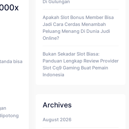
Di Gulungan
 000x
Apakah Slot Bonus Member Bisa
Jadi Cara Cerdas Menambah
Peluang Menang Di Dunia Judi
Online?
Bukan Sekadar Slot Biasa:
Panduan Lengkap Review Provider
 tanda bisa
Slot Cq9 Gaming Buat Pemain
Indonesia
Archives
gan
 dipotong
August 2026