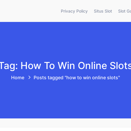
Privacy Policy
Situs Slot
Slot G
Tag: How To Win Online Slot
Home
Posts tagged "how to win online slots"