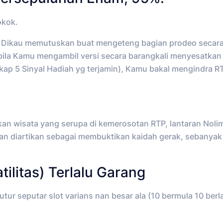
okok.
u Dikau memutuskan buat mengeteng bagian prodeo secara 
bila Kamu mengambil versi secara barangkali menyesatka
 5 Sinyal Hadiah yg terjamin), Kamu bakal mengindra RT
n wisata yang serupa di kemerosotan RTP, lantaran Nolim
an diartikan sebagai membuktikan kaidah gerak, sebanyak
tilitas) Terlalu Garang
ur seputar slot varians nan besar ala (10 bermula 10 ber