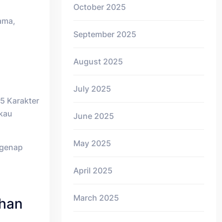
October 2025
ama,
September 2025
August 2025
July 2025
5 Karakter
ikau
June 2025
May 2025
egenap
April 2025
March 2025
uhan