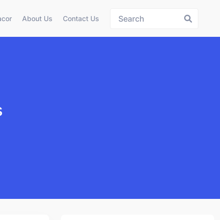
acor
About Us
Contact Us
s