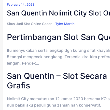
February 14, 2023
San Quentin Nolimit City Slot O
Situs Judi Slot Online Gacor
Tyler Martin
Pertimbangan Slot San Que
Itu menyukakan serta lengkap dgn kurang sifat khayal
5 tangsi mengecek hengkang. Tersedia kira-kira prefe
lengah. Pendek…
San Quentin – Slot Secara
Grafis
Nolimit City memutuskan 12 kamar 2020 bersama KO 
nun bakal aku peduli guna zaman nan konservatif.