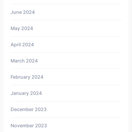
June 2024
May 2024
April 2024
March 2024
February 2024
January 2024
December 2023
November 2023