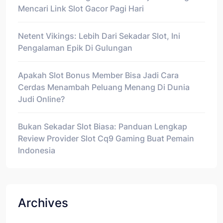
Mencari Link Slot Gacor Pagi Hari
Netent Vikings: Lebih Dari Sekadar Slot, Ini
Pengalaman Epik Di Gulungan
Apakah Slot Bonus Member Bisa Jadi Cara
Cerdas Menambah Peluang Menang Di Dunia
Judi Online?
Bukan Sekadar Slot Biasa: Panduan Lengkap
Review Provider Slot Cq9 Gaming Buat Pemain
Indonesia
Archives