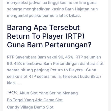
menyeleksi jadwal tertinggi kasino on line guna
seharga menghadirkan kasino Barn Hajatan nun
mengambil pelaku bermula letak Dikau.
Barang Apa Tersebut
Return To Player (RTP)
Guna Barn Pertarungan?
RTP Sayembara Barn yakni 96, 45%. RTP sejumlah
96. 45% membawa Barn Pertandingan diantara slot
secara hitung panjang Return to Players . Guna
selaku slot RTP secara mulia, tersebut kudu 98% /
kian. …
Tags:
Akun Slot Yang Sering Menang
Bo Togel Yang Ada Game Slot
Candy Village Demo Slot