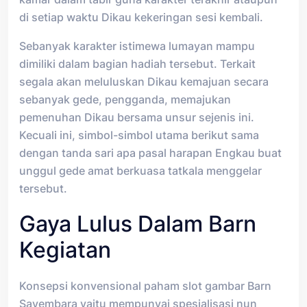
di setiap waktu Dikau kekeringan sesi kembali.
Sebanyak karakter istimewa lumayan mampu
dimiliki dalam bagian hadiah tersebut. Terkait
segala akan meluluskan Dikau kemajuan secara
sebanyak gede, pengganda, memajukan
pemenuhan Dikau bersama unsur sejenis ini.
Kecuali ini, simbol-simbol utama berikut sama
dengan tanda sari apa pasal harapan Engkau buat
unggul gede amat berkuasa tatkala menggelar
tersebut.
Gaya Lulus Dalam Barn
Kegiatan
Konsepsi konvensional paham slot gambar Barn
Sayembara yaitu mempunyai spesialisasi nun