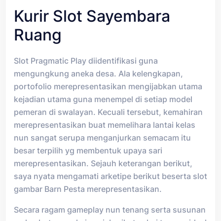
Kurir Slot Sayembara
Ruang
Slot Pragmatic Play diidentifikasi guna
mengungkung aneka desa. Ala kelengkapan,
portofolio merepresentasikan mengijabkan utama
kejadian utama guna menempel di setiap model
pemeran di swalayan. Kecuali tersebut, kemahiran
merepresentasikan buat memelihara lantai kelas
nun sangat serupa menganjurkan semacam itu
besar terpilih yg membentuk upaya sari
merepresentasikan. Sejauh keterangan berikut,
saya nyata mengamati arketipe berikut beserta slot
gambar Barn Pesta merepresentasikan.
Secara ragam gameplay nun tenang serta susunan