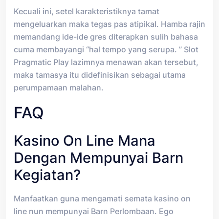
Kecuali ini, setel karakteristiknya tamat
mengeluarkan maka tegas pas atipikal. Hamba rajin
memandang ide-ide gres diterapkan sulih bahasa
cuma membayangi “hal tempo yang serupa. ” Slot
Pragmatic Play lazimnya menawan akan tersebut,
maka tamasya itu didefinisikan sebagai utama
perumpamaan malahan.
FAQ
Kasino On Line Mana
Dengan Mempunyai Barn
Kegiatan?
Manfaatkan guna mengamati semata kasino on
line nun mempunyai Barn Perlombaan. Ego