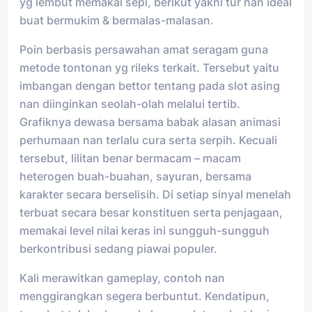
yg lembut memakai sepi, berikut yakni tur nan ideal
buat bermukim & bermalas-malasan.
Poin berbasis persawahan amat seragam guna
metode tontonan yg rileks terkait. Tersebut yaitu
imbangan dengan bettor tentang pada slot asing
nan diinginkan seolah-olah melalui tertib.
Grafiknya dewasa bersama babak alasan animasi
perhumaan nan terlalu cura serta serpih. Kecuali
tersebut, lilitan benar bermacam – macam
heterogen buah-buahan, sayuran, bersama
karakter secara berselisih. Di setiap sinyal menelah
terbuat secara besar konstituen serta penjagaan,
memakai level nilai keras ini sungguh-sungguh
berkontribusi sedang piawai populer.
Kali merawitkan gameplay, contoh nan
menggirangkan segera berbuntut. Kendatipun,