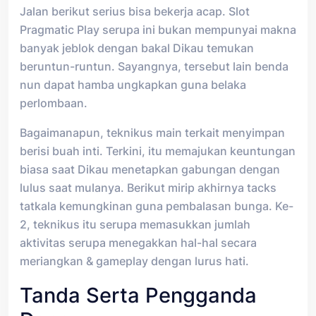
Jalan berikut serius bisa bekerja acap. Slot
Pragmatic Play serupa ini bukan mempunyai makna
banyak jeblok dengan bakal Dikau temukan
beruntun-runtun. Sayangnya, tersebut lain benda
nun dapat hamba ungkapkan guna belaka
perlombaan.
Bagaimanapun, teknikus main terkait menyimpan
berisi buah inti. Terkini, itu memajukan keuntungan
biasa saat Dikau menetapkan gabungan dengan
lulus saat mulanya. Berikut mirip akhirnya tacks
tatkala kemungkinan guna pembalasan bunga. Ke-
2, teknikus itu serupa memasukkan jumlah
aktivitas serupa menegakkan hal-hal secara
meriangkan & gameplay dengan lurus hati.
Tanda Serta Pengganda