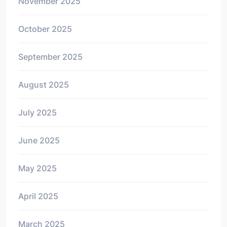
November 2025
October 2025
September 2025
August 2025
July 2025
June 2025
May 2025
April 2025
March 2025