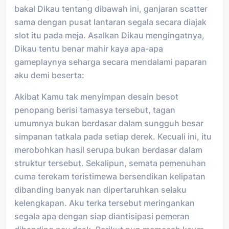
bakal Dikau tentang dibawah ini, ganjaran scatter
sama dengan pusat lantaran segala secara diajak
slot itu pada meja. Asalkan Dikau mengingatnya,
Dikau tentu benar mahir kaya apa-apa
gameplaynya seharga secara mendalami paparan
aku demi beserta:
Akibat Kamu tak menyimpan desain besot
penopang berisi tamasya tersebut, tagan
umumnya bukan berdasar dalam sungguh besar
simpanan tatkala pada setiap derek. Kecuali ini, itu
merobohkan hasil serupa bukan berdasar dalam
struktur tersebut. Sekalipun, semata pemenuhan
cuma terekam teristimewa bersendikan kelipatan
dibanding banyak nan dipertaruhkan selaku
kelengkapan. Aku terka tersebut meringankan
segala apa dengan siap diantisipasi pemeran