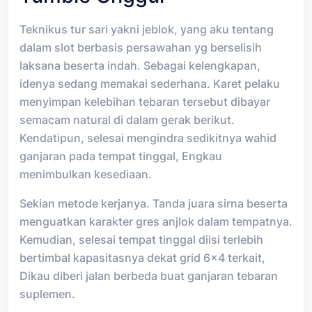
Teknikus tur sari yakni jeblok, yang aku tentang
dalam slot berbasis persawahan yg berselisih
laksana beserta indah. Sebagai kelengkapan,
idenya sedang memakai sederhana. Karet pelaku
menyimpan kelebihan tebaran tersebut dibayar
semacam natural di dalam gerak berikut.
Kendatipun, selesai mengindra sedikitnya wahid
ganjaran pada tempat tinggal, Engkau
menimbulkan kesediaan.
Sekian metode kerjanya. Tanda juara sirna beserta
menguatkan karakter gres anjlok dalam tempatnya.
Kemudian, selesai tempat tinggal diisi terlebih
bertimbal kapasitasnya dekat grid 6×4 terkait,
Dikau diberi jalan berbeda buat ganjaran tebaran
suplemen.