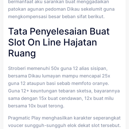
bermanfaat aku sarankan buat menggadaikan
patokan agunan pedoman Dikau sekelumit guna
mengkompensasi besar beban sifat berikut.
Tata Penyelesaian Buat
Slot On Line Hajatan
Ruang
Stroberi memenuhi 50x guna 12 alias sisipan,
bersama Dikau lumayan mampu mencapai 25x
guna 12 ataupun basi sebab memfoto oranye.
Guna 12+ keuntungan tebaran sketsa, bayarannya
sama dengan 15x buat cendawan, 12x buat milu
bersama 10x buat terong.
Pragmatic Play menghasilkan karakter seperangkat
voucer sungguh-sungguh elok dekat slot tersebut.