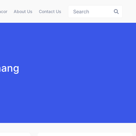
acor
About Us
Contact Us
nang