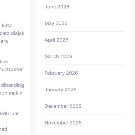
June 2026
May 2026
i kata
cara diajak
April 2026
cara
March 2026
alam
m struktur
February 2026
 dibanding
January 2026
 nun makin
December 2025
udu luar
November 2025
hati