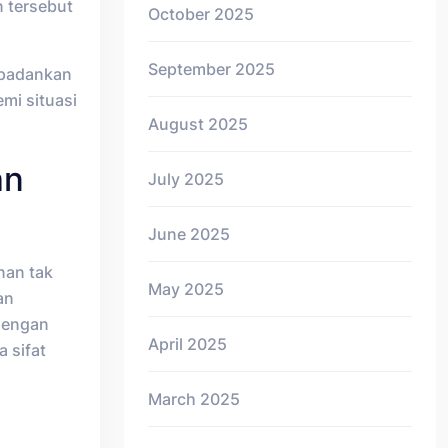
n tersebut
October 2025
September 2025
dipadankan
mi situasi
August 2025
an
July 2025
June 2025
nan tak
May 2025
an
 dengan
April 2025
 sifat
March 2025