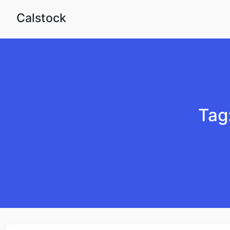
Skip to content
Calstock
Tag