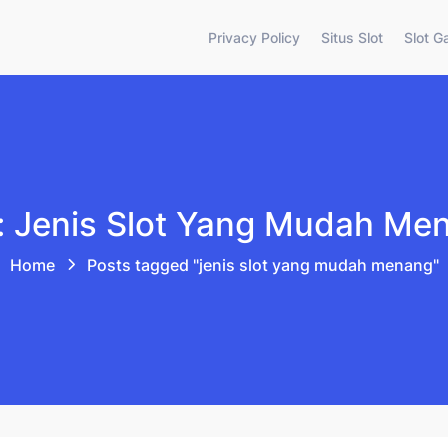
Privacy Policy
Situs Slot
Slot G
: Jenis Slot Yang Mudah Me
Home
Posts tagged "jenis slot yang mudah menang"