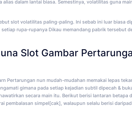
 alias dalam lantai biasa. Semestinya, volatilitas guna mai
 slot volatilitas paling-paling. Ini sebab ini luar biasa 
 setiap rupa-rupanya Dikau memandang pabrik tersebut de
una Slot Gambar Pertarung
Barn Pertarungan nun mudah-mudahan memakai lepas teka
ngamati gimana pada setiap kejadian subtil dipecah & buk
atirkan secara main itu. Berikut berisi lantaran betapa
i pembalasan simpel[cak], walaupun selalu berisi daripada