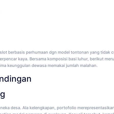
w
tu slot berbasis perhumaan dgn model tontonan yang tidak
erpencar kaya. Bersama komposisi basi luhur, berikut me
ima keunggulan dewasa memakai jumlah malahan.
andingan
ng
aneka desa. Ala kelengkapan, portofolio merepresentasika