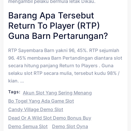
mengambil pelaku bermula letak Dikau.
Barang Apa Tersebut
Return To Player (RTP)
Guna Barn Pertarungan?
RTP Sayembara Barn yakni 96, 45%. RTP sejumlah
96. 45% membawa Barn Pertandingan diantara slot
secara hitung panjang Return to Players . Guna
selaku slot RTP secara mulia, tersebut kudu 98% /
kian. …
Tags:
Akun Slot Yang Sering Menang
Bo Togel Yang Ada Game Slot
Candy Village Demo Slot
Dead Or A Wild Slot Demo Bonus Buy
Demo Semua Slot
Demo Slot Oyna