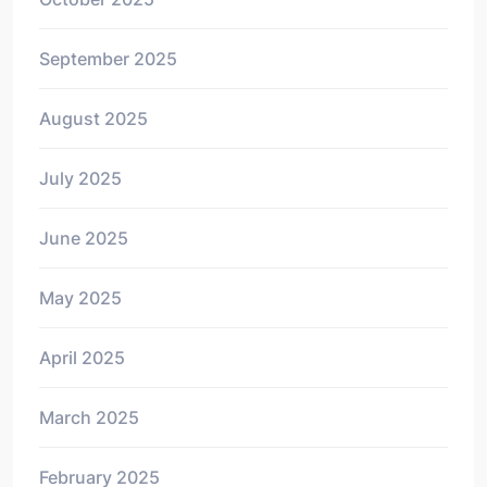
September 2025
August 2025
July 2025
June 2025
May 2025
April 2025
March 2025
February 2025