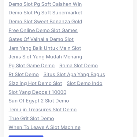
Demo Slot Pg Soft Caishen Win
Demo Slot Pg Soft Supermarket
Demo Slot Sweet Bonanza Gold
Free Online Demo Slot Games
Gates Of Valhalla Demo Slot
Jam Yang Baik Untuk Main Slot
Jenis Slot Yang Mudah Menang
Pg Slot Game Demo
Roma Slot Demo
Rt Slot Demo
Situs Slot Apa Yang Bagus
Sizzling Hot Demo Slot
Slot Demo Indo
Slot Yang Deposit 10000
Sun Of Egypt 2 Slot Demo
Temujin Treasures Slot Demo
True Grit Slot Demo
When To Leave A Slot Machine