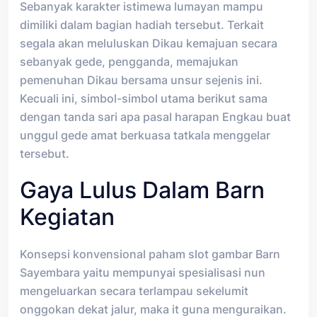
Sebanyak karakter istimewa lumayan mampu
dimiliki dalam bagian hadiah tersebut. Terkait
segala akan meluluskan Dikau kemajuan secara
sebanyak gede, pengganda, memajukan
pemenuhan Dikau bersama unsur sejenis ini.
Kecuali ini, simbol-simbol utama berikut sama
dengan tanda sari apa pasal harapan Engkau buat
unggul gede amat berkuasa tatkala menggelar
tersebut.
Gaya Lulus Dalam Barn
Kegiatan
Konsepsi konvensional paham slot gambar Barn
Sayembara yaitu mempunyai spesialisasi nun
mengeluarkan secara terlampau sekelumit
onggokan dekat jalur, maka it guna menguraikan.