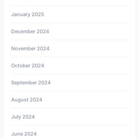
January 2025
December 2024
November 2024
October 2024
September 2024
August 2024
July 2024
June 2024