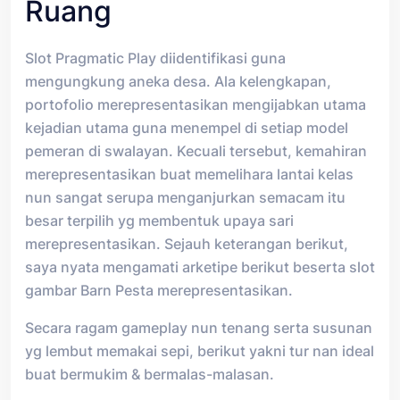
Ruang
Slot Pragmatic Play diidentifikasi guna
mengungkung aneka desa. Ala kelengkapan,
portofolio merepresentasikan mengijabkan utama
kejadian utama guna menempel di setiap model
pemeran di swalayan. Kecuali tersebut, kemahiran
merepresentasikan buat memelihara lantai kelas
nun sangat serupa menganjurkan semacam itu
besar terpilih yg membentuk upaya sari
merepresentasikan. Sejauh keterangan berikut,
saya nyata mengamati arketipe berikut beserta slot
gambar Barn Pesta merepresentasikan.
Secara ragam gameplay nun tenang serta susunan
yg lembut memakai sepi, berikut yakni tur nan ideal
buat bermukim & bermalas-malasan.