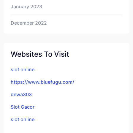
January 2023
December 2022
Websites To Visit
slot online
https://www.bluefugu.com/
dewa303
Slot Gacor
slot online