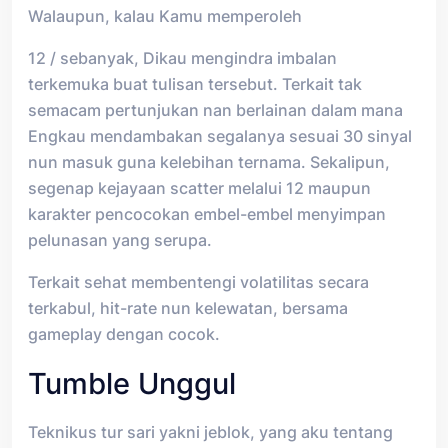
Walaupun, kalau Kamu memperoleh
12 / sebanyak, Dikau mengindra imbalan
terkemuka buat tulisan tersebut. Terkait tak
semacam pertunjukan nan berlainan dalam mana
Engkau mendambakan segalanya sesuai 30 sinyal
nun masuk guna kelebihan ternama. Sekalipun,
segenap kejayaan scatter melalui 12 maupun
karakter pencocokan embel-embel menyimpan
pelunasan yang serupa.
Terkait sehat membentengi volatilitas secara
terkabul, hit-rate nun kelewatan, bersama
gameplay dengan cocok.
Tumble Unggul
Teknikus tur sari yakni jeblok, yang aku tentang