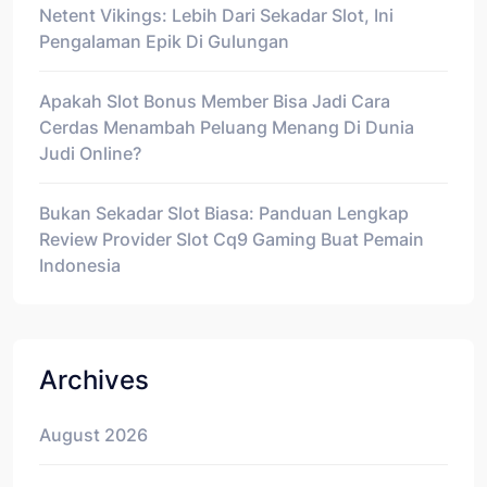
Netent Vikings: Lebih Dari Sekadar Slot, Ini
Pengalaman Epik Di Gulungan
Apakah Slot Bonus Member Bisa Jadi Cara
Cerdas Menambah Peluang Menang Di Dunia
Judi Online?
Bukan Sekadar Slot Biasa: Panduan Lengkap
Review Provider Slot Cq9 Gaming Buat Pemain
Indonesia
Archives
August 2026