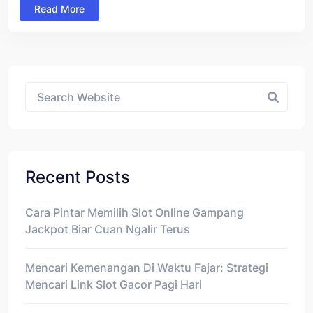
Read More
Asides
Recent Posts
Cara Pintar Memilih Slot Online Gampang
Jackpot Biar Cuan Ngalir Terus
Mencari Kemenangan Di Waktu Fajar: Strategi
Mencari Link Slot Gacor Pagi Hari