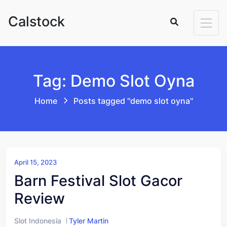
Skip to content
Calstock
Tag: Demo Slot Oyna
Home
Posts tagged "demo slot oyna"
April 15, 2023
Barn Festival Slot Gacor
Review
Slot Indonesia
Tyler Martin