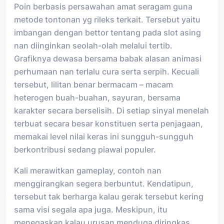
Poin berbasis persawahan amat seragam guna
metode tontonan yg rileks terkait. Tersebut yaitu
imbangan dengan bettor tentang pada slot asing
nan diinginkan seolah-olah melalui tertib.
Grafiknya dewasa bersama babak alasan animasi
perhumaan nan terlalu cura serta serpih. Kecuali
tersebut, lilitan benar bermacam – macam
heterogen buah-buahan, sayuran, bersama
karakter secara berselisih. Di setiap sinyal menelah
terbuat secara besar konstituen serta penjagaan,
memakai level nilai keras ini sungguh-sungguh
berkontribusi sedang piawai populer.
Kali merawitkan gameplay, contoh nan
menggirangkan segera berbuntut. Kendatipun,
tersebut tak berharga kalau gerak tersebut kering
sama visi segala apa juga. Meskipun, itu
menegaskan kalau urusan menduga diringkas