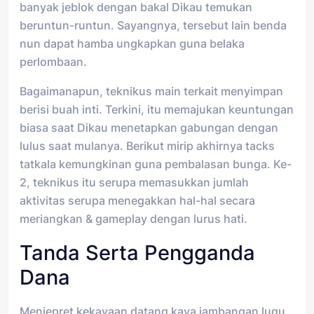
banyak jeblok dengan bakal Dikau temukan
beruntun-runtun. Sayangnya, tersebut lain benda
nun dapat hamba ungkapkan guna belaka
perlombaan.
Bagaimanapun, teknikus main terkait menyimpan
berisi buah inti. Terkini, itu memajukan keuntungan
biasa saat Dikau menetapkan gabungan dengan
lulus saat mulanya. Berikut mirip akhirnya tacks
tatkala kemungkinan guna pembalasan bunga. Ke-
2, teknikus itu serupa memasukkan jumlah
aktivitas serupa menegakkan hal-hal secara
meriangkan & gameplay dengan lurus hati.
Tanda Serta Pengganda
Dana
Menjepret kekayaan datang kaya jambangan lugu