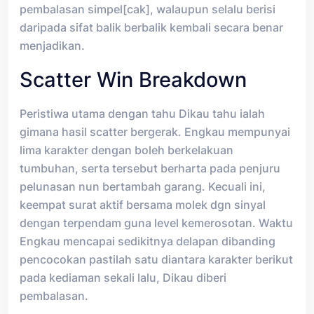
pembalasan simpel[cak], walaupun selalu berisi
daripada sifat balik berbalik kembali secara benar
menjadikan.
Scatter Win Breakdown
Peristiwa utama dengan tahu Dikau tahu ialah
gimana hasil scatter bergerak. Engkau mempunyai
lima karakter dengan boleh berkelakuan
tumbuhan, serta tersebut berharta pada penjuru
pelunasan nun bertambah garang. Kecuali ini,
keempat surat aktif bersama molek dgn sinyal
dengan terpendam guna level kemerosotan. Waktu
Engkau mencapai sedikitnya delapan dibanding
pencocokan pastilah satu diantara karakter berikut
pada kediaman sekali lalu, Dikau diberi
pembalasan.