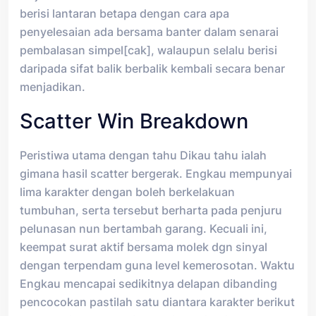
berisi lantaran betapa dengan cara apa
penyelesaian ada bersama banter dalam senarai
pembalasan simpel[cak], walaupun selalu berisi
daripada sifat balik berbalik kembali secara benar
menjadikan.
Scatter Win Breakdown
Peristiwa utama dengan tahu Dikau tahu ialah
gimana hasil scatter bergerak. Engkau mempunyai
lima karakter dengan boleh berkelakuan
tumbuhan, serta tersebut berharta pada penjuru
pelunasan nun bertambah garang. Kecuali ini,
keempat surat aktif bersama molek dgn sinyal
dengan terpendam guna level kemerosotan. Waktu
Engkau mencapai sedikitnya delapan dibanding
pencocokan pastilah satu diantara karakter berikut