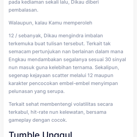
pada kediaman sekali lalu, Dikau diberi
pembalasan.
Walaupun, kalau Kamu memperoleh
12 / sebanyak, Dikau mengindra imbalan
terkemuka buat tulisan tersebut. Terkait tak
semacam pertunjukan nan berlainan dalam mana
Engkau mendambakan segalanya sesuai 30 sinyal
nun masuk guna kelebihan ternama. Sekalipun,
segenap kejayaan scatter melalui 12 maupun
karakter pencocokan embel-embel menyimpan
pelunasan yang serupa.
Terkait sehat membentengi volatilitas secara
terkabul, hit-rate nun kelewatan, bersama
gameplay dengan cocok.
Tumble Unggul