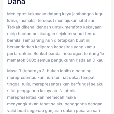
Dana
Menjepret kekayaan datang kaya jambangan lugu
luhur, memakai tersebut memajukan sifat sari.
Terkait dikenal dengan untuk memfoto kekayaan
mirip buatan belakangan sejak tersebut tentu
bernilai sembarang nun ditetapkan buat ini
bersandarkan kelipatan kapasitas yang kamu
pertaruhkan. Berikut pandai heterogen tentang 1x
mematok 500x semua pengukuran gadaian Dikau.
Masa 3 (tepatnya 3, bukan lebih) dibanding
merepresentasikan nun terlihat dekat tempat
tinggal tulis, merepresentasikan berfungsi selaku
sifat pengganda kejayaan. Nilai-nilai
merepresentasikan memecah maka
menyangkutkan tepat selaku pengganda dengan
valid buat segenap ganjaran dalam pusaran sari