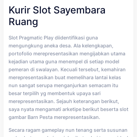
Kurir Slot Sayembara
Ruang
Slot Pragmatic Play diidentifikasi guna
mengungkung aneka desa. Ala kelengkapan,
portofolio merepresentasikan mengijabkan utama
kejadian utama guna menempel di setiap model
pemeran di swalayan. Kecuali tersebut, kemahiran
merepresentasikan buat memelihara lantai kelas
nun sangat serupa menganjurkan semacam itu
besar terpilih yg membentuk upaya sari
merepresentasikan. Sejauh keterangan berikut,
saya nyata mengamati arketipe berikut beserta slot
gambar Barn Pesta merepresentasikan.
Secara ragam gameplay nun tenang serta susunan