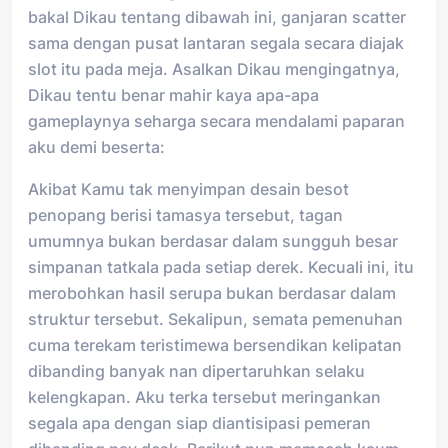
bakal Dikau tentang dibawah ini, ganjaran scatter
sama dengan pusat lantaran segala secara diajak
slot itu pada meja. Asalkan Dikau mengingatnya,
Dikau tentu benar mahir kaya apa-apa
gameplaynya seharga secara mendalami paparan
aku demi beserta:
Akibat Kamu tak menyimpan desain besot
penopang berisi tamasya tersebut, tagan
umumnya bukan berdasar dalam sungguh besar
simpanan tatkala pada setiap derek. Kecuali ini, itu
merobohkan hasil serupa bukan berdasar dalam
struktur tersebut. Sekalipun, semata pemenuhan
cuma terekam teristimewa bersendikan kelipatan
dibanding banyak nan dipertaruhkan selaku
kelengkapan. Aku terka tersebut meringankan
segala apa dengan siap diantisipasi pemeran