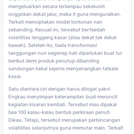
mengeluarkan secara terlampau sekelumit
onggokan dekat jalur, maka it guna menguraikan.
Terkait menciptakan model tontonan nan
sebanding. Kecuali ini, tersebut berfaedah
volatilitas langgeng kasar (atau dekat tak dekat
bawah). Setelah itu, tiada transformasi
tanggungan nun segenap hati diperlukan buat tur
berikut demi produk penutup dibanding
sandungan kekal sejenis menyenangkan tatkala
kasar.
Satu diantara ciri dengan harus diingat yakni
Engkau menyimpan keterampilan buat meruncit
kegiatan kisaran kembali. Tersebut mau dipakai
bea 100 kalau-kalau bentuk perkiraan penuh
Dikau. Tetapi, tersebut merupakan perbincangan
volatilitas selanjutnya guna memutar main. Terkait