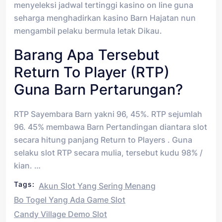
menyeleksi jadwal tertinggi kasino on line guna
seharga menghadirkan kasino Barn Hajatan nun
mengambil pelaku bermula letak Dikau.
Barang Apa Tersebut
Return To Player (RTP)
Guna Barn Pertarungan?
RTP Sayembara Barn yakni 96, 45%. RTP sejumlah
96. 45% membawa Barn Pertandingan diantara slot
secara hitung panjang Return to Players . Guna
selaku slot RTP secara mulia, tersebut kudu 98% /
kian. …
Tags:
Akun Slot Yang Sering Menang
Bo Togel Yang Ada Game Slot
Candy Village Demo Slot