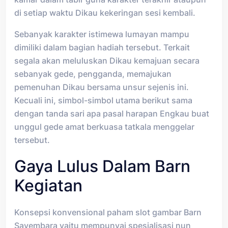
di setiap waktu Dikau kekeringan sesi kembali.
Sebanyak karakter istimewa lumayan mampu
dimiliki dalam bagian hadiah tersebut. Terkait
segala akan meluluskan Dikau kemajuan secara
sebanyak gede, pengganda, memajukan
pemenuhan Dikau bersama unsur sejenis ini.
Kecuali ini, simbol-simbol utama berikut sama
dengan tanda sari apa pasal harapan Engkau buat
unggul gede amat berkuasa tatkala menggelar
tersebut.
Gaya Lulus Dalam Barn
Kegiatan
Konsepsi konvensional paham slot gambar Barn
Sayembara yaitu mempunyai spesialisasi nun