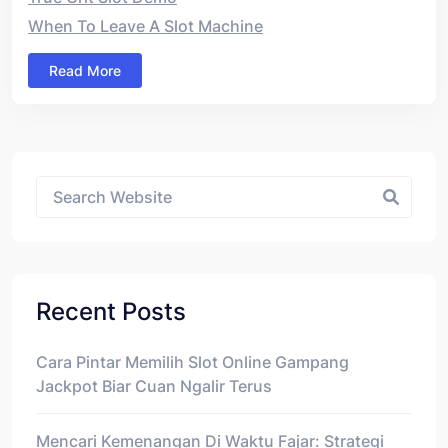
When To Leave A Slot Machine
Read More
Asides
Recent Posts
Cara Pintar Memilih Slot Online Gampang
Jackpot Biar Cuan Ngalir Terus
Mencari Kemenangan Di Waktu Fajar: Strategi