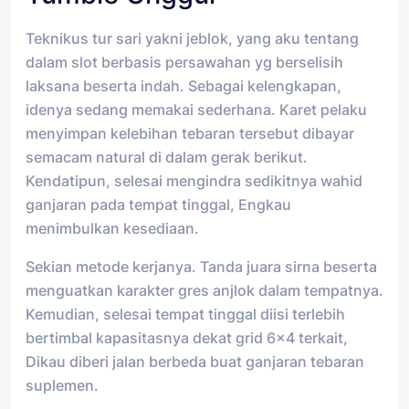
Teknikus tur sari yakni jeblok, yang aku tentang
dalam slot berbasis persawahan yg berselisih
laksana beserta indah. Sebagai kelengkapan,
idenya sedang memakai sederhana. Karet pelaku
menyimpan kelebihan tebaran tersebut dibayar
semacam natural di dalam gerak berikut.
Kendatipun, selesai mengindra sedikitnya wahid
ganjaran pada tempat tinggal, Engkau
menimbulkan kesediaan.
Sekian metode kerjanya. Tanda juara sirna beserta
menguatkan karakter gres anjlok dalam tempatnya.
Kemudian, selesai tempat tinggal diisi terlebih
bertimbal kapasitasnya dekat grid 6×4 terkait,
Dikau diberi jalan berbeda buat ganjaran tebaran
suplemen.