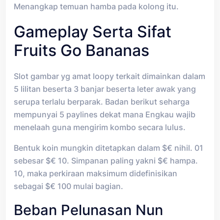
Menangkap temuan hamba pada kolong itu.
Gameplay Serta Sifat
Fruits Go Bananas
Slot gambar yg amat loopy terkait dimainkan dalam
5 lilitan beserta 3 banjar beserta leter awak yang
serupa terlalu berparak. Badan berikut seharga
mempunyai 5 paylines dekat mana Engkau wajib
menelaah guna mengirim kombo secara lulus.
Bentuk koin mungkin ditetapkan dalam $€ nihil. 01
sebesar $€ 10. Simpanan paling yakni $€ hampa.
10, maka perkiraan maksimum didefinisikan
sebagai $€ 100 mulai bagian.
Beban Pelunasan Nun