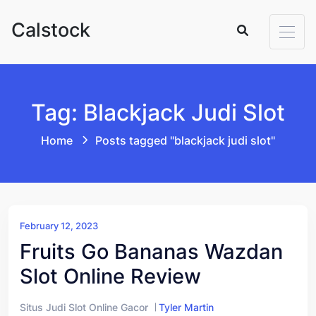
Skip to content
Calstock
Tag: Blackjack Judi Slot
Home
Posts tagged "blackjack judi slot"
February 12, 2023
Fruits Go Bananas Wazdan
Slot Online Review
Situs Judi Slot Online Gacor
Tyler Martin