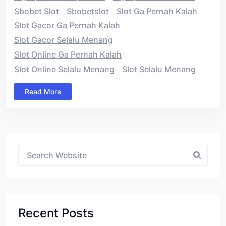
Sbobet Slot
Sbobetslot
Slot Ga Pernah Kalah
Slot Gacor Ga Pernah Kalah
Slot Gacor Selalu Menang
Slot Online Ga Pernah Kalah
Slot Online Selalu Menang
Slot Selalu Menang
Read More
Asides
Recent Posts