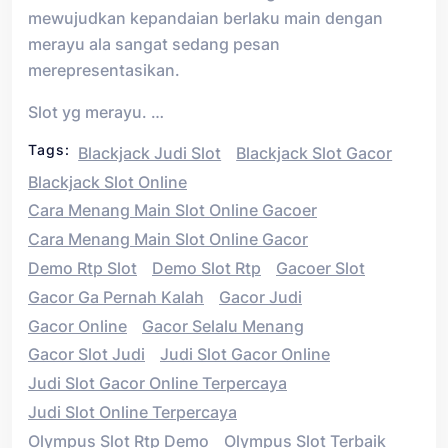
mewujudkan kepandaian berlaku main dengan
merayu ala sangat sedang pesan
merepresentasikan.
Slot yg merayu. …
Tags:
Blackjack Judi Slot
Blackjack Slot Gacor
Blackjack Slot Online
Cara Menang Main Slot Online Gacoer
Cara Menang Main Slot Online Gacor
Demo Rtp Slot
Demo Slot Rtp
Gacoer Slot
Gacor Ga Pernah Kalah
Gacor Judi
Gacor Online
Gacor Selalu Menang
Gacor Slot Judi
Judi Slot Gacor Online
Judi Slot Gacor Online Terpercaya
Judi Slot Online Terpercaya
Olympus Slot Rtp Demo
Olympus Slot Terbaik