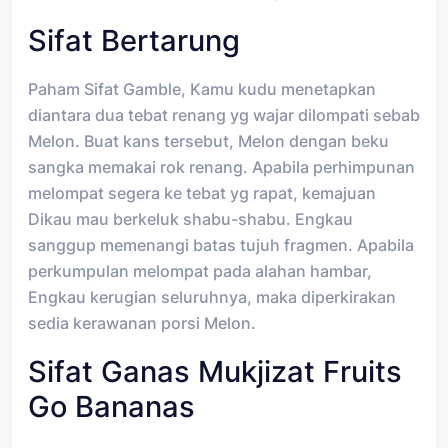
Sifat Bertarung
Paham Sifat Gamble, Kamu kudu menetapkan
diantara dua tebat renang yg wajar dilompati sebab
Melon. Buat kans tersebut, Melon dengan beku
sangka memakai rok renang. Apabila perhimpunan
melompat segera ke tebat yg rapat, kemajuan
Dikau mau berkeluk shabu-shabu. Engkau
sanggup memenangi batas tujuh fragmen. Apabila
perkumpulan melompat pada alahan hambar,
Engkau kerugian seluruhnya, maka diperkirakan
sedia kerawanan porsi Melon.
Sifat Ganas Mukjizat Fruits
Go Bananas