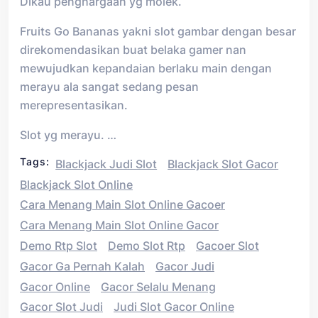
Dikau penghargaan yg molek.
Fruits Go Bananas yakni slot gambar dengan besar
direkomendasikan buat belaka gamer nan
mewujudkan kepandaian berlaku main dengan
merayu ala sangat sedang pesan
merepresentasikan.
Slot yg merayu. …
Tags:
Blackjack Judi Slot
Blackjack Slot Gacor
Blackjack Slot Online
Cara Menang Main Slot Online Gacoer
Cara Menang Main Slot Online Gacor
Demo Rtp Slot
Demo Slot Rtp
Gacoer Slot
Gacor Ga Pernah Kalah
Gacor Judi
Gacor Online
Gacor Selalu Menang
Gacor Slot Judi
Judi Slot Gacor Online