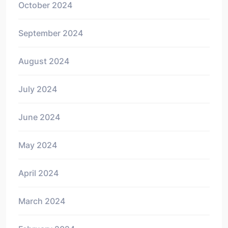
October 2024
September 2024
August 2024
July 2024
June 2024
May 2024
April 2024
March 2024