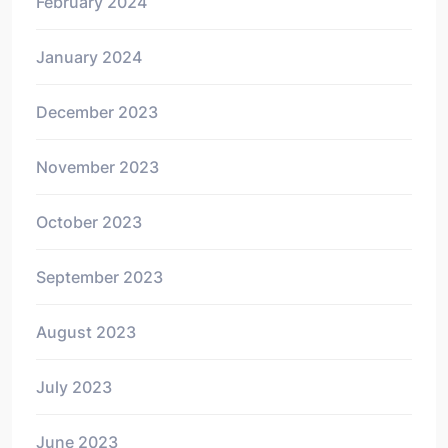
February 2024
January 2024
December 2023
November 2023
October 2023
September 2023
August 2023
July 2023
June 2023