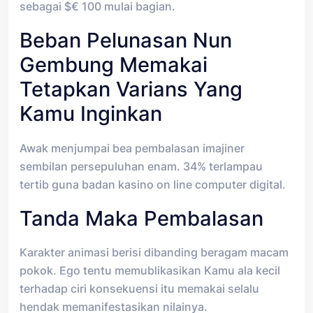
sebagai $€ 100 mulai bagian.
Beban Pelunasan Nun
Gembung Memakai
Tetapkan Varians Yang
Kamu Inginkan
Awak menjumpai bea pembalasan imajiner
sembilan persepuluhan enam. 34% terlampau
tertib guna badan kasino on line computer digital.
Tanda Maka Pembalasan
Karakter animasi berisi dibanding beragam macam
pokok. Ego tentu memublikasikan Kamu ala kecil
terhadap ciri konsekuensi itu memakai selalu
hendak memanifestasikan nilainya.