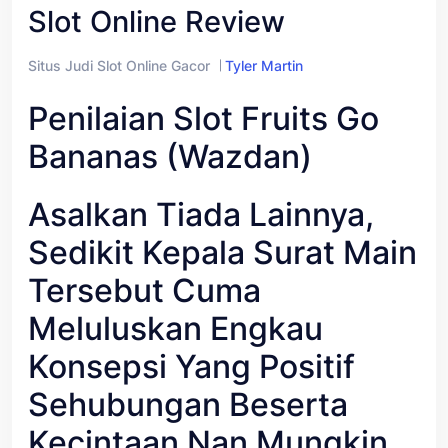
Slot Online Review
Situs Judi Slot Online Gacor
Tyler Martin
Penilaian Slot Fruits Go
Bananas (Wazdan)
Asalkan Tiada Lainnya,
Sedikit Kepala Surat Main
Tersebut Cuma
Meluluskan Engkau
Konsepsi Yang Positif
Sehubungan Beserta
Kecintaan Nan Mungkin