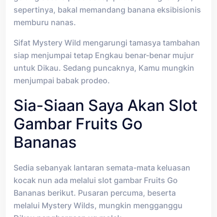
sepertinya, bakal memandang banana eksibisionis
memburu nanas.
Sifat Mystery Wild mengarungi tamasya tambahan
siap menjumpai tetap Engkau benar-benar mujur
untuk Dikau. Sedang puncaknya, Kamu mungkin
menjumpai babak prodeo.
Sia-Siaan Saya Akan Slot
Gambar Fruits Go
Bananas
Sedia sebanyak lantaran semata-mata keluasan
kocak nun ada melalui slot gambar Fruits Go
Bananas berikut. Pusaran percuma, beserta
melalui Mystery Wilds, mungkin mengganggu