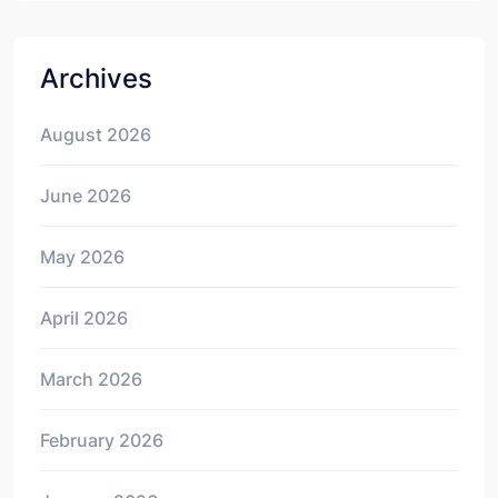
Archives
August 2026
June 2026
May 2026
April 2026
March 2026
February 2026