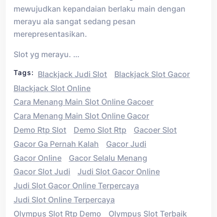
mewujudkan kepandaian berlaku main dengan
merayu ala sangat sedang pesan
merepresentasikan.
Slot yg merayu. …
Tags:
Blackjack Judi Slot
Blackjack Slot Gacor
Blackjack Slot Online
Cara Menang Main Slot Online Gacoer
Cara Menang Main Slot Online Gacor
Demo Rtp Slot
Demo Slot Rtp
Gacoer Slot
Gacor Ga Pernah Kalah
Gacor Judi
Gacor Online
Gacor Selalu Menang
Gacor Slot Judi
Judi Slot Gacor Online
Judi Slot Gacor Online Terpercaya
Judi Slot Online Terpercaya
Olympus Slot Rtp Demo
Olympus Slot Terbaik