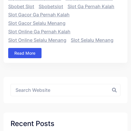
Sbobet Slot
Sbobetslot
Slot Ga Pernah Kalah
Slot Gacor Ga Pernah Kalah
Slot Gacor Selalu Menang
Slot Online Ga Pernah Kalah
Slot Online Selalu Menang
Slot Selalu Menang
Read More
Asides
Recent Posts