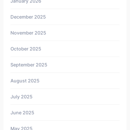
January 2026
December 2025
November 2025
October 2025
September 2025
August 2025
July 2025
June 2025
May 2025