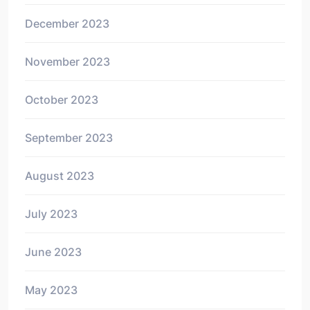
December 2023
November 2023
October 2023
September 2023
August 2023
July 2023
June 2023
May 2023