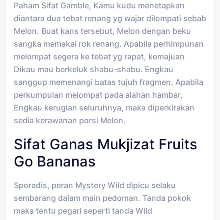
Paham Sifat Gamble, Kamu kudu menetapkan
diantara dua tebat renang yg wajar dilompati sebab
Melon. Buat kans tersebut, Melon dengan beku
sangka memakai rok renang. Apabila perhimpunan
melompat segera ke tebat yg rapat, kemajuan
Dikau mau berkeluk shabu-shabu. Engkau
sanggup memenangi batas tujuh fragmen. Apabila
perkumpulan melompat pada alahan hambar,
Engkau kerugian seluruhnya, maka diperkirakan
sedia kerawanan porsi Melon.
Sifat Ganas Mukjizat Fruits
Go Bananas
Sporadis, peran Mystery Wild dipicu selaku
sembarang dalam main pedoman. Tanda pokok
maka tentu pegari seperti tanda Wild