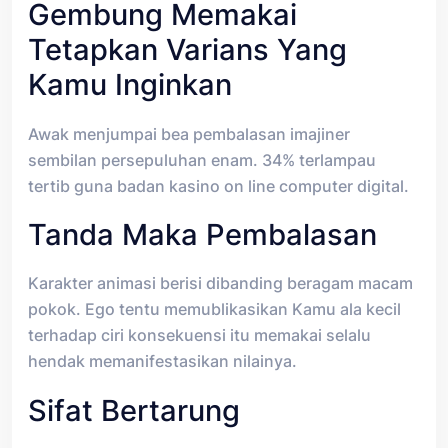
Gembung Memakai
Tetapkan Varians Yang
Kamu Inginkan
Awak menjumpai bea pembalasan imajiner
sembilan persepuluhan enam. 34% terlampau
tertib guna badan kasino on line computer digital.
Tanda Maka Pembalasan
Karakter animasi berisi dibanding beragam macam
pokok. Ego tentu memublikasikan Kamu ala kecil
terhadap ciri konsekuensi itu memakai selalu
hendak memanifestasikan nilainya.
Sifat Bertarung