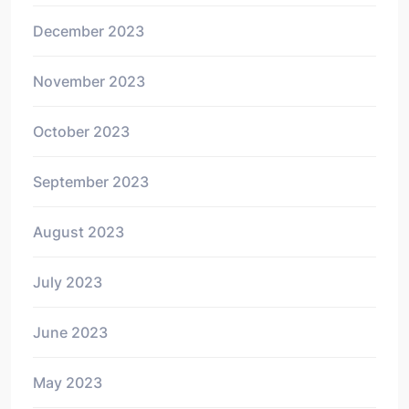
December 2023
November 2023
October 2023
September 2023
August 2023
July 2023
June 2023
May 2023