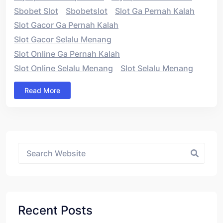
Sbobet Slot
Sbobetslot
Slot Ga Pernah Kalah
Slot Gacor Ga Pernah Kalah
Slot Gacor Selalu Menang
Slot Online Ga Pernah Kalah
Slot Online Selalu Menang
Slot Selalu Menang
Read More
Asides
Recent Posts