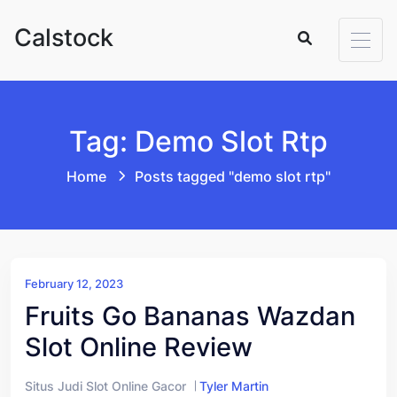
Skip to content
Calstock
Tag: Demo Slot Rtp
Home
Posts tagged "demo slot rtp"
February 12, 2023
Fruits Go Bananas Wazdan
Slot Online Review
Situs Judi Slot Online Gacor
Tyler Martin