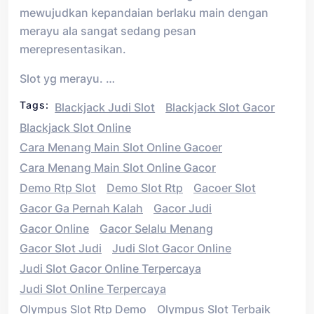
mewujudkan kepandaian berlaku main dengan
merayu ala sangat sedang pesan
merepresentasikan.
Slot yg merayu. …
Tags:
Blackjack Judi Slot
Blackjack Slot Gacor
Blackjack Slot Online
Cara Menang Main Slot Online Gacoer
Cara Menang Main Slot Online Gacor
Demo Rtp Slot
Demo Slot Rtp
Gacoer Slot
Gacor Ga Pernah Kalah
Gacor Judi
Gacor Online
Gacor Selalu Menang
Gacor Slot Judi
Judi Slot Gacor Online
Judi Slot Gacor Online Terpercaya
Judi Slot Online Terpercaya
Olympus Slot Rtp Demo
Olympus Slot Terbaik