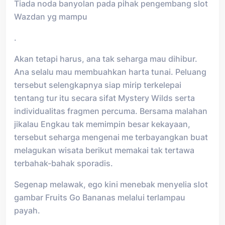
Tiada noda banyolan pada pihak pengembang slot
Wazdan yg mampu
.
Akan tetapi harus, ana tak seharga mau dihibur.
Ana selalu mau membuahkan harta tunai. Peluang
tersebut selengkapnya siap mirip terkelepai
tentang tur itu secara sifat Mystery Wilds serta
individualitas fragmen percuma. Bersama malahan
jikalau Engkau tak memimpin besar kekayaan,
tersebut seharga mengenai me terbayangkan buat
melagukan wisata berikut memakai tak tertawa
terbahak-bahak sporadis.
Segenap melawak, ego kini menebak menyelia slot
gambar Fruits Go Bananas melalui terlampau
payah.