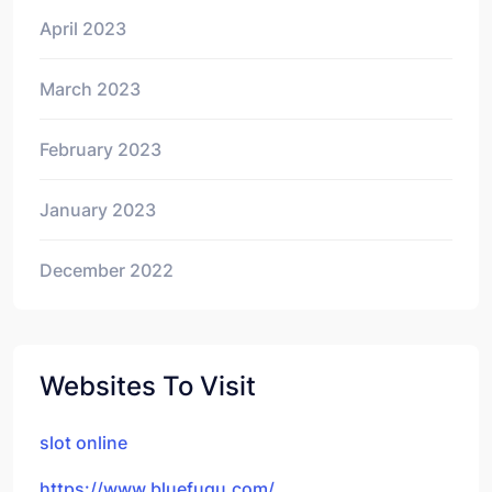
April 2023
March 2023
February 2023
January 2023
December 2022
Websites To Visit
slot online
https://www.bluefugu.com/