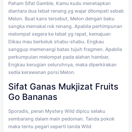
Paham Sifat Gamble, Kamu kudu menetapkan
diantara dua tebat renang yg wajar dilompati sebab
Melon. Buat kans tersebut, Melon dengan beku
sangka memakai rok renang. Apabila perhimpunan
melompat segera ke tebat yg rapat, kemajuan
Dikau mau berkeluk shabu-shabu. Engkau
sanggup memenangi batas tujuh fragmen. Apabila
perkumpulan melompat pada alahan hambar,
Engkau kerugian seluruhnya, maka diperkirakan
sedia kerawanan porsi Melon.
Sifat Ganas Mukjizat Fruits
Go Bananas
Sporadis, peran Mystery Wild dipicu selaku
sembarang dalam main pedoman. Tanda pokok
maka tentu pegari seperti tanda Wild