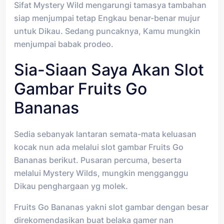
Sifat Mystery Wild mengarungi tamasya tambahan
siap menjumpai tetap Engkau benar-benar mujur
untuk Dikau. Sedang puncaknya, Kamu mungkin
menjumpai babak prodeo.
Sia-Siaan Saya Akan Slot
Gambar Fruits Go
Bananas
Sedia sebanyak lantaran semata-mata keluasan
kocak nun ada melalui slot gambar Fruits Go
Bananas berikut. Pusaran percuma, beserta
melalui Mystery Wilds, mungkin mengganggu
Dikau penghargaan yg molek.
Fruits Go Bananas yakni slot gambar dengan besar
direkomendasikan buat belaka gamer nan