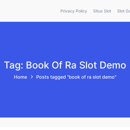
Privacy Policy
Situs Slot
Slot G
Tag: Book Of Ra Slot Demo
Home
Posts tagged "book of ra slot demo"