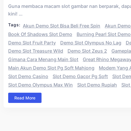
Guna membaca macam slot gambar nan berparak, dapa
kini! …
Tags:
Akun Demo Slot Bisa Beli Free Spin
Akun Demo 
Book Of Shadows Slot Demo
Burning Pearl Slot Demo
Demo Slot Fruit Party
Demo Slot Olympus No Lag
De
Demo Slot Treasure Wild
Demo Slot Zeus 2
Gamepla
Gimana Cara Menang Main Slot
Great Rhino Megaway
Main Akun Demo Slot Pg Soft Mahjong
Modem Yang A
Slot Demo Casino
Slot Demo Gacor Pg Soft
Slot De
Slot Demo Olympus Max Win
Slot Demo Rupiah
Slo
Read More