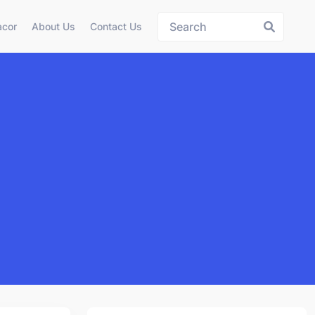
acor
About Us
Contact Us