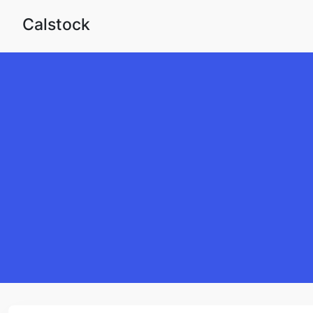
Skip to content
Calstock