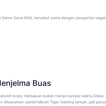
ah Gems Gone Wild, tersebut sama dengan pengantar segala
Menjelma Buas
elumit loopy. Kemajuan bukan hanya sampai waktu Dikau
 ditawarkan sambil Merah Tiger Gaming terkait, jadi penu