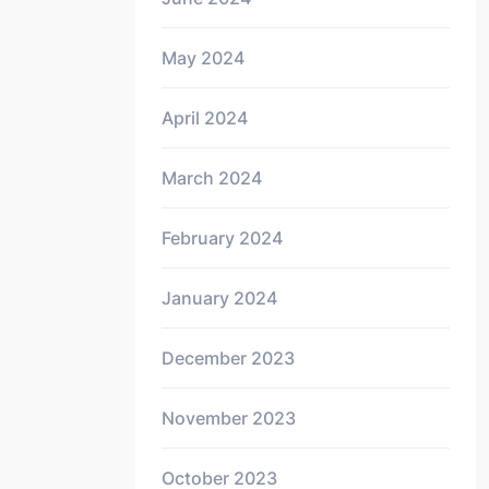
May 2024
April 2024
March 2024
February 2024
January 2024
December 2023
November 2023
October 2023