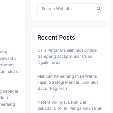
Asides
Recent Posts
Cara Pintar Memilih Slot Online
yang
Gampang Jackpot Biar Cuan
 Sewaktu
Ngalir Terus
erbobot
n, slot di
Mencari Kemenangan Di Waktu
Fajar: Strategi Mencari Link Slot
Gacor Pagi Hari
yg sebagai
kkan
Netent Vikings: Lebih Dari
emerlang
Sekadar Slot, Ini Pengalaman Epik