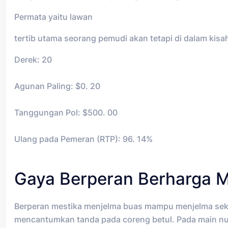
Permata yaitu lawan
tertib utama seorang pemudi akan tetapi di dalam kis
Derek: 20
Agunan Paling: $0. 20
Tanggungan Pol: $500. 00
Ulang pada Pemeran (RTP): 96. 14%
Gaya Berperan Berharga 
Berperan mestika menjelma buas mampu menjelma sek
mencantumkan tanda pada coreng betul. Pada main nun