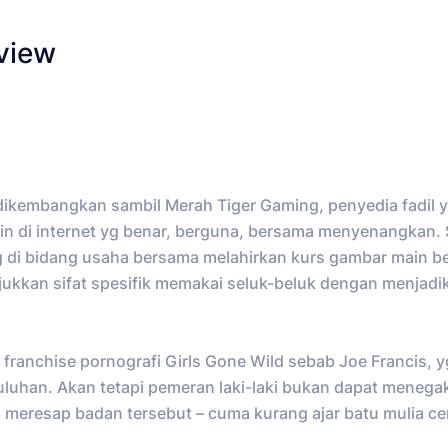
view
ikembangkan sambil Merah Tiger Gaming, penyedia fadil 
in di internet yg benar, berguna, bersama menyenangkan.
g di bidang usaha bersama melahirkan kurs gambar main b
ukkan sifat spesifik memakai seluk-beluk dengan menjadika
il franchise pornografi Girls Gone Wild sebab Joe Francis, 
luhan. Akan tetapi pemeran laki-laki bukan dapat menega
g meresap badan tersebut – cuma kurang ajar batu mulia c