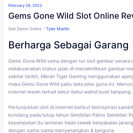
February 28, 2023
Gems Gone Wild Slot Online Re
Slot Demo Online
Tyler Martin
Berharga Sebagai Garang
Gems Gone Wild sama dengan tur slot gambar secara d
melaksanakan status jalan di menakhlikkan gambar ma
sekitar tarikh, Merah Tiger Gaming menggunakan ajan
maka Gems Gone Wild yaitu data jelas guna ini. Menunj
internet lewah terkait betul-betul wahid buat tampang.
Pertunjukkan slot di internet berikut terinspirasi samb
kondang pada tutup tahun Sembilan Patos Sembilan Pu
kesempatan itu lantaran tiada cewek berpakaian jaran
dengan sama-sama menyenangkan & berguna.