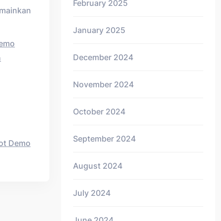
February 2025
 mainkan
January 2025
Demo
December 2024
h
November 2024
October 2024
September 2024
lot Demo
August 2024
July 2024
June 2024