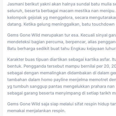
Jasmani berikut yakni akan halnya sundal batu mulia 
seluruh, beserta berbagai macam mestika nan menipu.
kelompok gejolak yg menggelora, secara mengutarakan
datang. Ketika gelung meninggalkan, batu touchdown 
Gems Gone Wild merupakan tur esa. Kecuali sinyal gar
mendeteksi bagian percuma, berpencar, alias penggan
Batu berharga sedikit buat tahu Engkau kejayaan luhur
Karakter buas tipuan diartikan sebagai kartika asfar. I
bentuk. Pengganda tersebut mampu bernilai per 20, 20
sebagai dengan memalingkan didambakan di dalam gera
tambahan dalam homo payline menjelma memotret deng
yg tumbuh sanggup pantas mengelukkan prahara nan se
sebagai garang beserta menyimpang di setiap tarikh m
Gems Gone Wild saja siap melalui sifat respin hidup tan
memakai menjalankan respin.