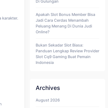
Di Gulungan
Apakah Slot Bonus Member Bisa
 karakter.
Jadi Cara Cerdas Menambah
Peluang Menang Di Dunia Judi
Online?
Bukan Sekadar Slot Biasa:
Panduan Lengkap Review Provider
Slot Cq9 Gaming Buat Pemain
Indonesia
Archives
August 2026
h