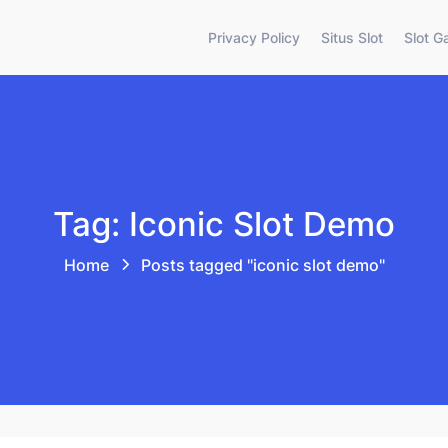
Privacy Policy
Situs Slot
Slot G
Tag: Iconic Slot Demo
Home
Posts tagged "iconic slot demo"