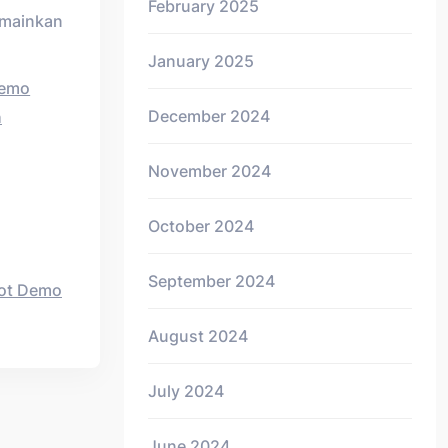
February 2025
 mainkan
January 2025
Demo
December 2024
h
November 2024
October 2024
September 2024
lot Demo
August 2024
July 2024
June 2024