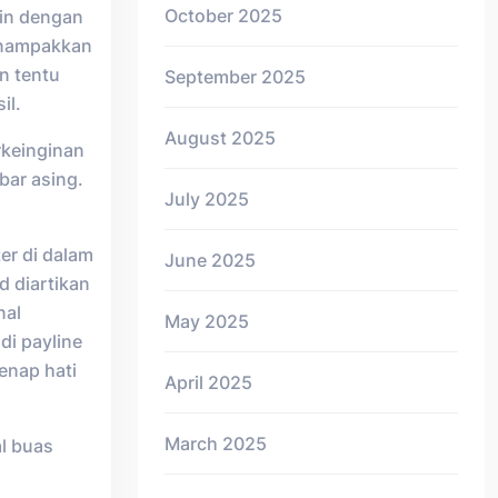
October 2025
ain dengan
menampakkan
n tentu
September 2025
il.
August 2025
rkeinginan
bar asing.
July 2025
ter di dalam
June 2025
d diartikan
nal
May 2025
i payline
enap hati
April 2025
March 2025
al buas