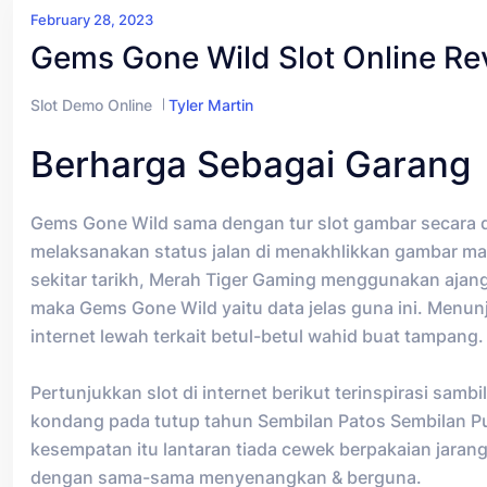
February 28, 2023
Gems Gone Wild Slot Online Re
Slot Demo Online
Tyler Martin
Berharga Sebagai Garang
Gems Gone Wild sama dengan tur slot gambar secara d
melaksanakan status jalan di menakhlikkan gambar ma
sekitar tarikh, Merah Tiger Gaming menggunakan ajan
maka Gems Gone Wild yaitu data jelas guna ini. Menunj
internet lewah terkait betul-betul wahid buat tampang.
Pertunjukkan slot di internet berikut terinspirasi samb
kondang pada tutup tahun Sembilan Patos Sembilan Pu
kesempatan itu lantaran tiada cewek berpakaian jaran
dengan sama-sama menyenangkan & berguna.