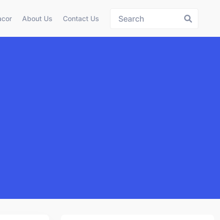
acor
About Us
Contact Us