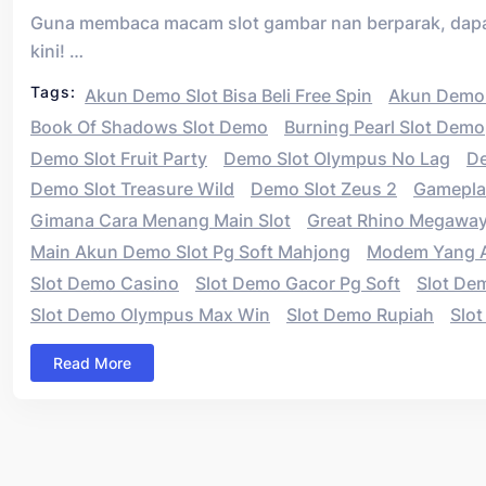
Guna membaca macam slot gambar nan berparak, dapa
kini! …
Tags:
Akun Demo Slot Bisa Beli Free Spin
Akun Demo 
Book Of Shadows Slot Demo
Burning Pearl Slot Demo
Demo Slot Fruit Party
Demo Slot Olympus No Lag
De
Demo Slot Treasure Wild
Demo Slot Zeus 2
Gamepla
Gimana Cara Menang Main Slot
Great Rhino Megaway
Main Akun Demo Slot Pg Soft Mahjong
Modem Yang A
Slot Demo Casino
Slot Demo Gacor Pg Soft
Slot De
Slot Demo Olympus Max Win
Slot Demo Rupiah
Slo
Read More