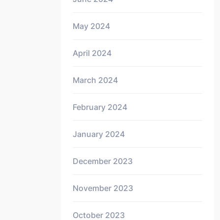
May 2024
April 2024
March 2024
February 2024
January 2024
December 2023
November 2023
October 2023