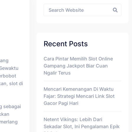
Asides
Recent Posts
Cara Pintar Memilih Slot Online
yang
Gampang Jackpot Biar Cuan
 Sewaktu
Ngalir Terus
erbobot
n, slot di
Mencari Kemenangan Di Waktu
Fajar: Strategi Mencari Link Slot
Gacor Pagi Hari
yg sebagai
kkan
Netent Vikings: Lebih Dari
emerlang
Sekadar Slot, Ini Pengalaman Epik