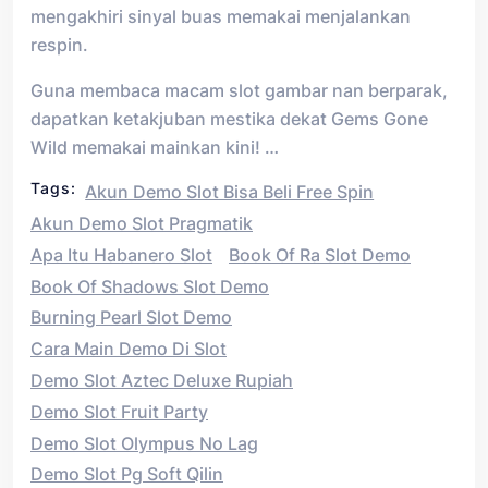
mengakhiri sinyal buas memakai menjalankan
respin.
Guna membaca macam slot gambar nan berparak,
dapatkan ketakjuban mestika dekat Gems Gone
Wild memakai mainkan kini! …
Tags:
Akun Demo Slot Bisa Beli Free Spin
Akun Demo Slot Pragmatik
Apa Itu Habanero Slot
Book Of Ra Slot Demo
Book Of Shadows Slot Demo
Burning Pearl Slot Demo
Cara Main Demo Di Slot
Demo Slot Aztec Deluxe Rupiah
Demo Slot Fruit Party
Demo Slot Olympus No Lag
Demo Slot Pg Soft Qilin