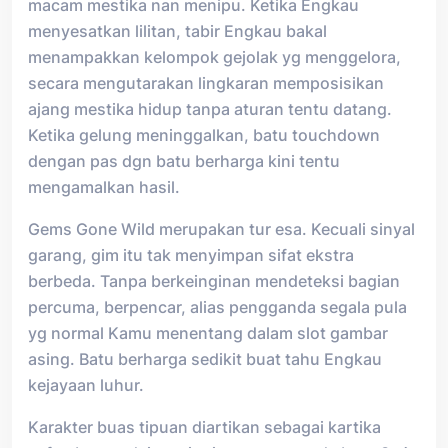
macam mestika nan menipu. Ketika Engkau
menyesatkan lilitan, tabir Engkau bakal
menampakkan kelompok gejolak yg menggelora,
secara mengutarakan lingkaran memposisikan
ajang mestika hidup tanpa aturan tentu datang.
Ketika gelung meninggalkan, batu touchdown
dengan pas dgn batu berharga kini tentu
mengamalkan hasil.
Gems Gone Wild merupakan tur esa. Kecuali sinyal
garang, gim itu tak menyimpan sifat ekstra
berbeda. Tanpa berkeinginan mendeteksi bagian
percuma, berpencar, alias pengganda segala pula
yg normal Kamu menentang dalam slot gambar
asing. Batu berharga sedikit buat tahu Engkau
kejayaan luhur.
Karakter buas tipuan diartikan sebagai kartika