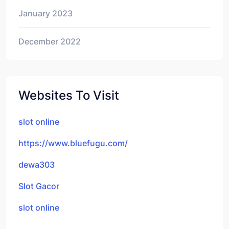
January 2023
December 2022
Websites To Visit
slot online
https://www.bluefugu.com/
dewa303
Slot Gacor
slot online