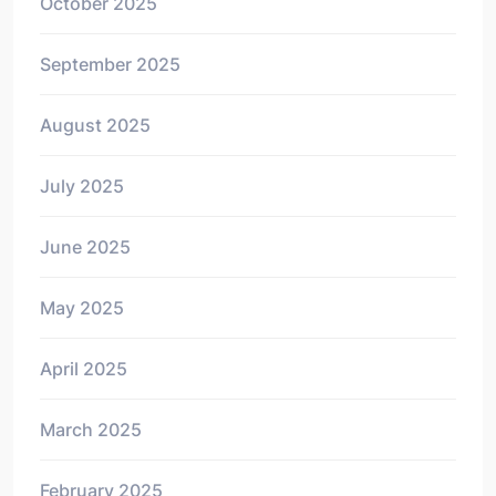
October 2025
September 2025
August 2025
July 2025
June 2025
May 2025
April 2025
March 2025
February 2025