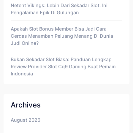
Netent Vikings: Lebih Dari Sekadar Slot, Ini
Pengalaman Epik Di Gulungan
Apakah Slot Bonus Member Bisa Jadi Cara
Cerdas Menambah Peluang Menang Di Dunia
Judi Online?
Bukan Sekadar Slot Biasa: Panduan Lengkap
Review Provider Slot Cq9 Gaming Buat Pemain
Indonesia
Archives
August 2026