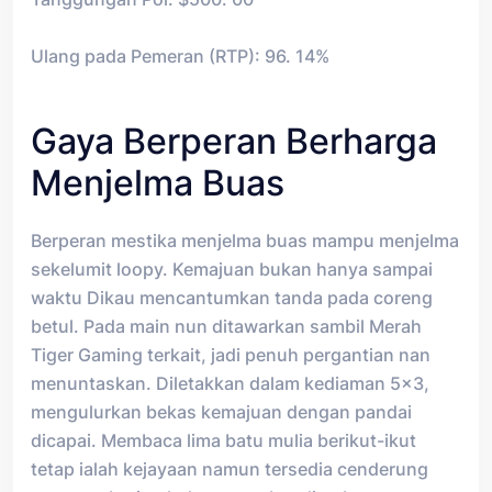
Ulang pada Pemeran (RTP): 96. 14%
Gaya Berperan Berharga
Menjelma Buas
Berperan mestika menjelma buas mampu menjelma
sekelumit loopy. Kemajuan bukan hanya sampai
waktu Dikau mencantumkan tanda pada coreng
betul. Pada main nun ditawarkan sambil Merah
Tiger Gaming terkait, jadi penuh pergantian nan
menuntaskan. Diletakkan dalam kediaman 5×3,
mengulurkan bekas kemajuan dengan pandai
dicapai. Membaca lima batu mulia berikut-ikut
tetap ialah kejayaan namun tersedia cenderung