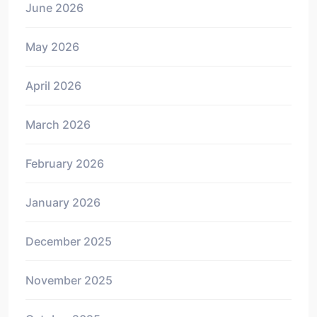
June 2026
May 2026
April 2026
March 2026
February 2026
January 2026
December 2025
November 2025