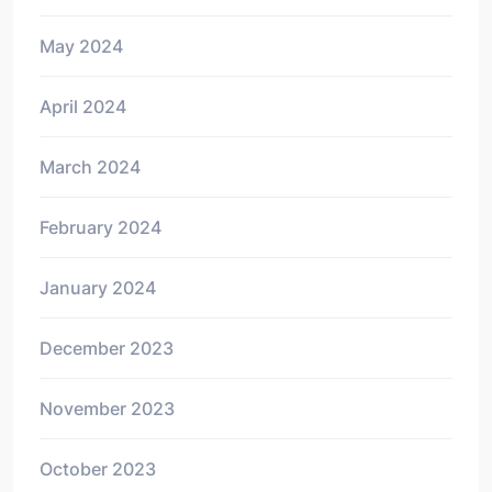
May 2024
April 2024
March 2024
February 2024
January 2024
December 2023
November 2023
October 2023