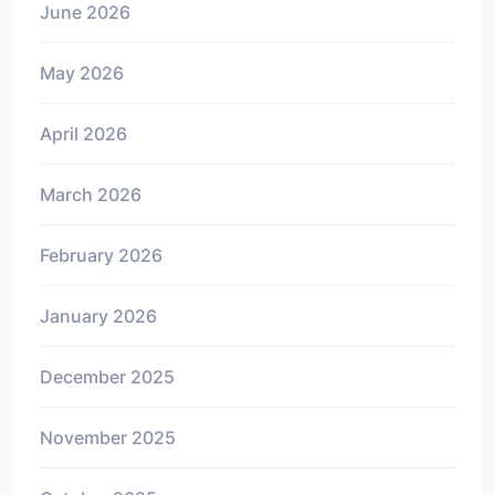
June 2026
May 2026
April 2026
March 2026
February 2026
January 2026
December 2025
November 2025