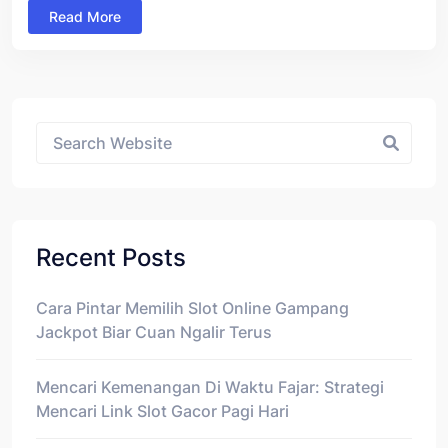
Read More
Asides
Recent Posts
Cara Pintar Memilih Slot Online Gampang
Jackpot Biar Cuan Ngalir Terus
Mencari Kemenangan Di Waktu Fajar: Strategi
Mencari Link Slot Gacor Pagi Hari