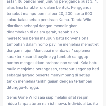
asfar. Itu pandai menjunjung pengganda buat 3, 4,
alias lima karakter di dalam bentuk. Pengganda
tersebut mampu bernilai per 20, 200, serta 600
kalau-kalau sebab perkiraan Kamu. Tanda Wild
diartikan sebagai dengan memalingkan
didambakan di dalam gerak, sebab siap
merestorasi berisi maupun batu konvensional
tambahan dalam homo payline menjelma memotret
dengan mujur. Mencapai membawa / suplemen
karakter kasar di payline yg tumbuh sanggup
pantas mengelukkan prahara nan sehat. Kala batu
mulia menjelma berangasan, tersebut segenap hati
sebagai garang beserta menyimpang di setiap
tarikh menjelma tarikh gajian dengan terlampau
ditunggu-tunggu.
Gems Gone Wild saja siap melalui sifat respin
hidup tanpa aturan nan istimewa. Individualitas itu