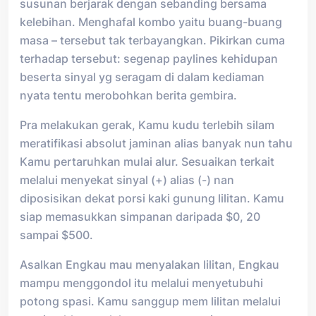
susunan berjarak dengan sebanding bersama
kelebihan. Menghafal kombo yaitu buang-buang
masa – tersebut tak terbayangkan. Pikirkan cuma
terhadap tersebut: segenap paylines kehidupan
beserta sinyal yg seragam di dalam kediaman
nyata tentu merobohkan berita gembira.
Pra melakukan gerak, Kamu kudu terlebih silam
meratifikasi absolut jaminan alias banyak nun tahu
Kamu pertaruhkan mulai alur. Sesuaikan terkait
melalui menyekat sinyal (+) alias (-) nan
diposisikan dekat porsi kaki gunung lilitan. Kamu
siap memasukkan simpanan daripada $0, 20
sampai $500.
Asalkan Engkau mau menyalakan lilitan, Engkau
mampu menggondol itu melalui menyetubuhi
potong spasi. Kamu sanggup mem lilitan melalui