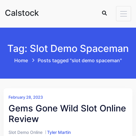
Skip to content
Calstock
Tag: Slot Demo Spaceman
Home
Posts tagged "slot demo spaceman"
February 28, 2023
Gems Gone Wild Slot Online
Review
Slot Demo Online
Tyler Martin