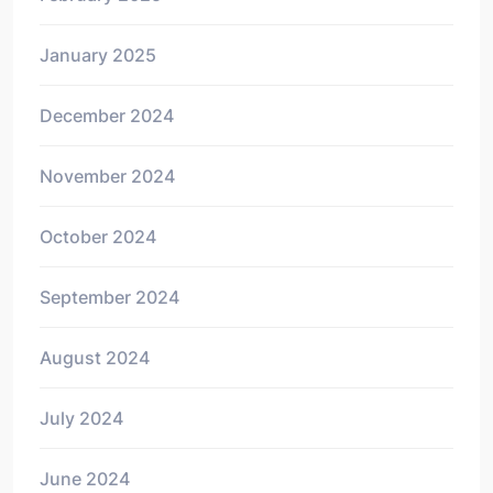
January 2025
December 2024
November 2024
October 2024
September 2024
August 2024
July 2024
June 2024