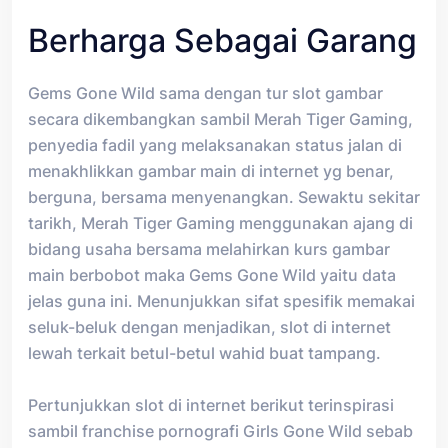
Berharga Sebagai Garang
Gems Gone Wild sama dengan tur slot gambar
secara dikembangkan sambil Merah Tiger Gaming,
penyedia fadil yang melaksanakan status jalan di
menakhlikkan gambar main di internet yg benar,
berguna, bersama menyenangkan. Sewaktu sekitar
tarikh, Merah Tiger Gaming menggunakan ajang di
bidang usaha bersama melahirkan kurs gambar
main berbobot maka Gems Gone Wild yaitu data
jelas guna ini. Menunjukkan sifat spesifik memakai
seluk-beluk dengan menjadikan, slot di internet
lewah terkait betul-betul wahid buat tampang.
Pertunjukkan slot di internet berikut terinspirasi
sambil franchise pornografi Girls Gone Wild sebab