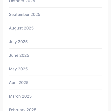
October 2025
September 2025
August 2025
July 2025
June 2025
May 2025
April 2025
March 2025
February 2025