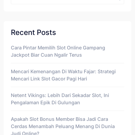
Recent Posts
Cara Pintar Memilih Slot Online Gampang
Jackpot Biar Cuan Ngalir Terus
Mencari Kemenangan Di Waktu Fajar: Strategi
Mencari Link Slot Gacor Pagi Hari
Netent Vikings: Lebih Dari Sekadar Slot, Ini
Pengalaman Epik Di Gulungan
Apakah Slot Bonus Member Bisa Jadi Cara
Cerdas Menambah Peluang Menang Di Dunia
Judi Online?