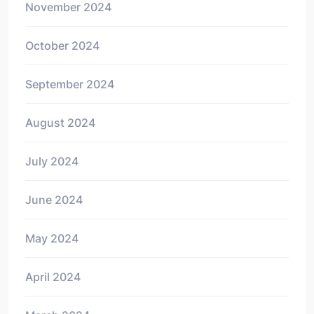
November 2024
October 2024
September 2024
August 2024
July 2024
June 2024
May 2024
April 2024