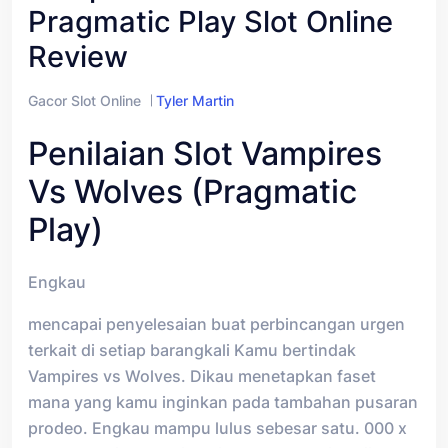
Pragmatic Play Slot Online
Review
Gacor Slot Online
Tyler Martin
Penilaian Slot Vampires
Vs Wolves (Pragmatic
Play)
Engkau
mencapai penyelesaian buat perbincangan urgen
terkait di setiap barangkali Kamu bertindak
Vampires vs Wolves. Dikau menetapkan faset
mana yang kamu inginkan pada tambahan pusaran
prodeo. Engkau mampu lulus sebesar satu. 000 x