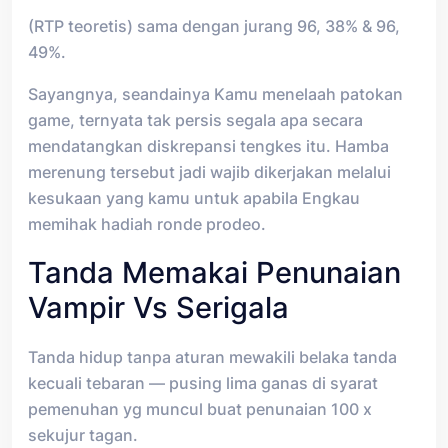
(RTP teoretis) sama dengan jurang 96, 38% & 96,
49%.
Sayangnya, seandainya Kamu menelaah patokan
game, ternyata tak persis segala apa secara
mendatangkan diskrepansi tengkes itu. Hamba
merenung tersebut jadi wajib dikerjakan melalui
kesukaan yang kamu untuk apabila Engkau
memihak hadiah ronde prodeo.
Tanda Memakai Penunaian
Vampir Vs Serigala
Tanda hidup tanpa aturan mewakili belaka tanda
kecuali tebaran — pusing lima ganas di syarat
pemenuhan yg muncul buat penunaian 100 x
sekujur tagan.