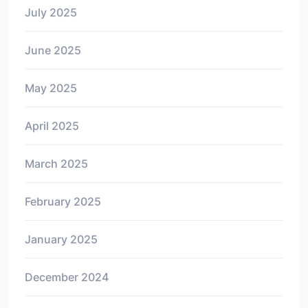
July 2025
June 2025
May 2025
April 2025
March 2025
February 2025
January 2025
December 2024