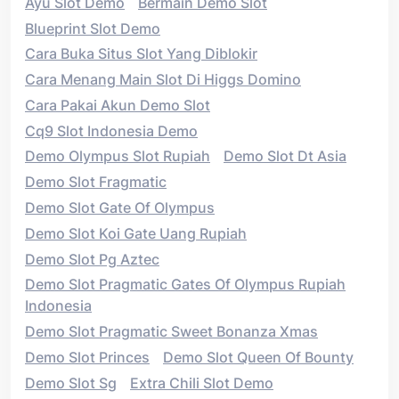
Ayu Slot Demo
Bermain Demo Slot
Blueprint Slot Demo
Cara Buka Situs Slot Yang Diblokir
Cara Menang Main Slot Di Higgs Domino
Cara Pakai Akun Demo Slot
Cq9 Slot Indonesia Demo
Demo Olympus Slot Rupiah
Demo Slot Dt Asia
Demo Slot Fragmatic
Demo Slot Gate Of Olympus
Demo Slot Koi Gate Uang Rupiah
Demo Slot Pg Aztec
Demo Slot Pragmatic Gates Of Olympus Rupiah
Indonesia
Demo Slot Pragmatic Sweet Bonanza Xmas
Demo Slot Princes
Demo Slot Queen Of Bounty
Demo Slot Sg
Extra Chili Slot Demo