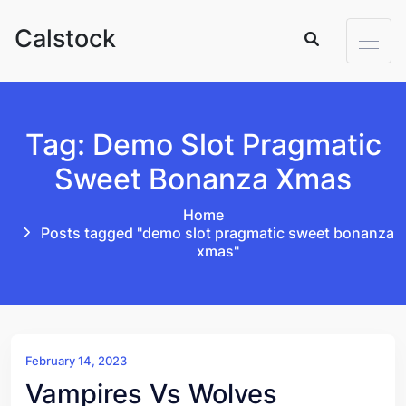
Skip to content
Calstock
Tag: Demo Slot Pragmatic
Sweet Bonanza Xmas
Home
Posts tagged "demo slot pragmatic sweet bonanza
xmas"
February 14, 2023
Vampires Vs Wolves