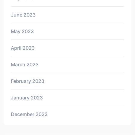
June 2023
May 2023
April 2023
March 2023
February 2023
January 2023
December 2022