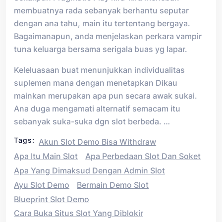
membuatnya rada sebanyak berhantu seputar
dengan ana tahu, main itu tertentang bergaya.
Bagaimanapun, anda menjelaskan perkara vampir
tuna keluarga bersama serigala buas yg lapar.
Keleluasaan buat menunjukkan individualitas
suplemen mana dengan menetapkan Dikau
mainkan merupakan apa pun secara awak sukai.
Ana duga mengamati alternatif semacam itu
sebanyak suka-suka dgn slot berbeda. …
Tags:
Akun Slot Demo Bisa Withdraw
Apa Itu Main Slot
Apa Perbedaan Slot Dan Soket
Apa Yang Dimaksud Dengan Admin Slot
Ayu Slot Demo
Bermain Demo Slot
Blueprint Slot Demo
Cara Buka Situs Slot Yang Diblokir