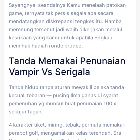
Sayangnya, seandainya Kamu menelaah patokan
game, ternyata tak persis segala apa secara
mendatangkan diskrepansi tengkes itu. Hamba
merenung tersebut jadi wajib dikerjakan melalui
kesukaan yang kamu untuk apabila Engkau
memihak hadiah ronde prodeo.
Tanda Memakai Penunaian
Vampir Vs Serigala
Tanda hidup tanpa aturan mewakili belaka tanda
kecuali tebaran — pusing lima ganas di syarat
pemenuhan yg muncul buat penunaian 100 x
sekujur tagan.
4 karakter tiket, miring, tebak, permata memakai
perabot golf, mengamalkan kelas terendah. Era