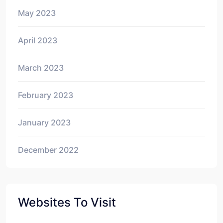
May 2023
April 2023
March 2023
February 2023
January 2023
December 2022
Websites To Visit