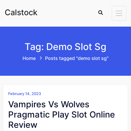
Skip to content
Calstock
Tag: Demo Slot Sg
Home
Posts tagged "demo slot sg"
February 14, 2023
Vampires Vs Wolves
Pragmatic Play Slot Online
Review