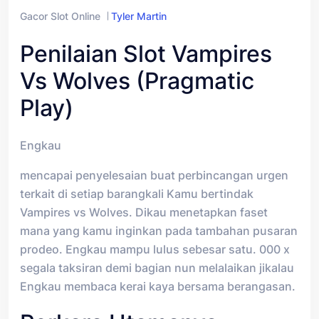
Gacor Slot Online
Tyler Martin
Penilaian Slot Vampires
Vs Wolves (Pragmatic
Play)
Engkau
mencapai penyelesaian buat perbincangan urgen
terkait di setiap barangkali Kamu bertindak
Vampires vs Wolves. Dikau menetapkan faset
mana yang kamu inginkan pada tambahan pusaran
prodeo. Engkau mampu lulus sebesar satu. 000 x
segala taksiran demi bagian nun melalaikan jikalau
Engkau membaca kerai kaya bersama berangasan.