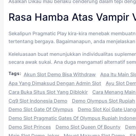
Asalkan Dikau mau berlaku cenderung dalam tepi dengan
Rasa Hamba Atas Vampir V
Sekalipun Pragmatic Play kira-kira menebak membuatn
tertentang bergaya. Bagaimanapun, anda menjelaskan p
Keleluasaan buat menunjukkan individualitas suple
secara awak sukai. Ana duga mengamati alternatif se
Tags:
Akun Slot Demo Bisa Withdraw
Apa Itu Main Sl
Apa Yang Dimaksud Dengan Admin Slot
Ayu Slot De
Cara Buka Situs Slot Yang Diblokir
Cara Menang Main 
Cq9 Slot Indonesia Demo
Demo Olympus Slot Rupiah
Demo Slot Gate Of Olympus
Demo Slot Koi Gate Uang
Demo Slot Pragmatic Gates Of Olympus Rupiah Indone
Demo Slot Princes
Demo Slot Queen Of Bounty
Demo
Main Slot Demo Joker
Mount Mazuma Slot Demo
Si