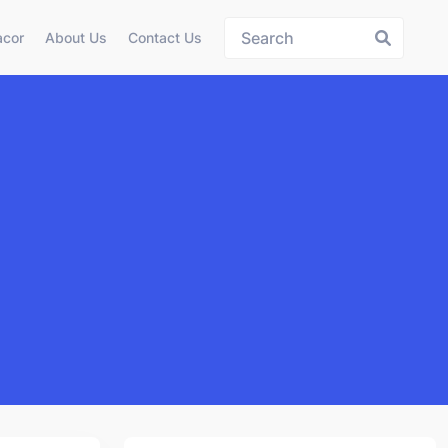
acor
About Us
Contact Us