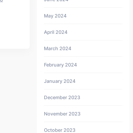
May 2024
April 2024
March 2024
February 2024
January 2024
December 2023
November 2023
October 2023