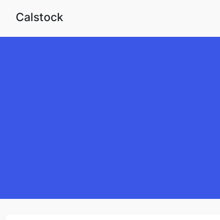
Skip to content
Calstock