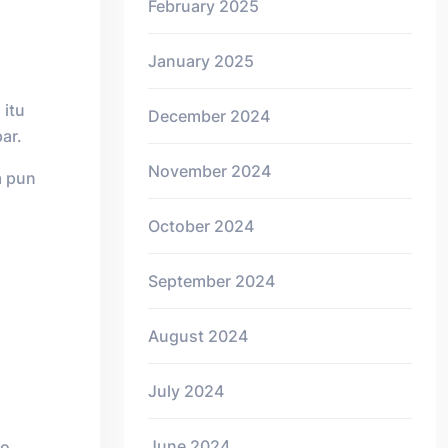
February 2025
January 2025
 itu
December 2024
ar.
November 2024
a pun
October 2024
September 2024
August 2024
July 2024
June 2024
mo