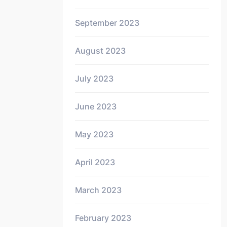
September 2023
August 2023
July 2023
June 2023
May 2023
April 2023
March 2023
February 2023