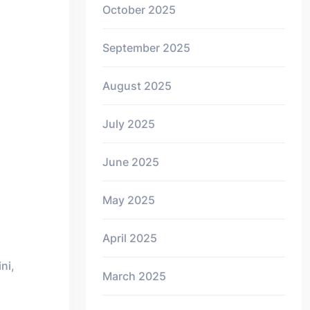
October 2025
September 2025
August 2025
July 2025
June 2025
May 2025
April 2025
ni,
March 2025