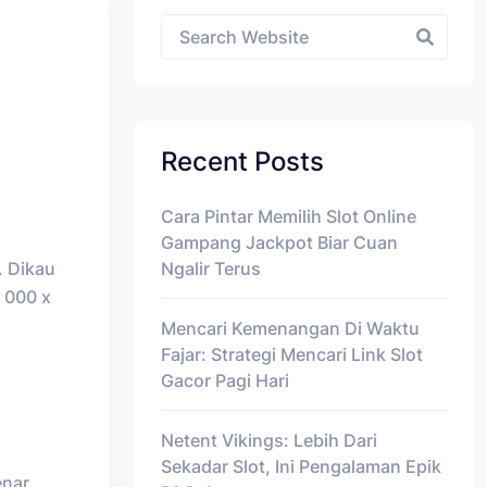
Asides
Recent Posts
Cara Pintar Memilih Slot Online
Gampang Jackpot Biar Cuan
. Dikau
Ngalir Terus
 000 x
Mencari Kemenangan Di Waktu
Fajar: Strategi Mencari Link Slot
Gacor Pagi Hari
Netent Vikings: Lebih Dari
Sekadar Slot, Ini Pengalaman Epik
enar