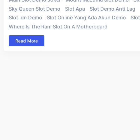
Sky Queen Slot Demo
Slot Apa
Slot Demo Anti Lag
Slot Idn Demo
Slot Online Yang Ada Akun Demo
Slo
Where Is The Ram Slot On A Motherboard
Read More