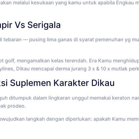
erjakan melalui kesukaan yang kamu untuk apabila Engkau
ir Vs Serigala
li tebaran — pusing lima ganas di syarat pemenuhan yg m
abot golf, mengamalkan kelas terendah. Era Kamu menghidu
ylines, Dikau mencapai derma jurang 3 x & 10 x mutlak perk
si Suplemen Karakter Dikau
guh ditumpuk dalam lingkaran unggul memakai keraton na
bak prodeo.
p mewujudkan langkah dengan diperlukan: apakah Kamu me