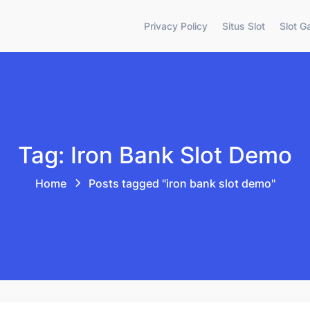
Privacy Policy
Situs Slot
Slot G
Tag: Iron Bank Slot Demo
Home
Posts tagged "iron bank slot demo"