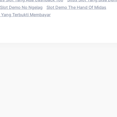
Slot Demo No Ngelag
Slot Demo The Hand Of Midas
t Yang Terbukti Membayar