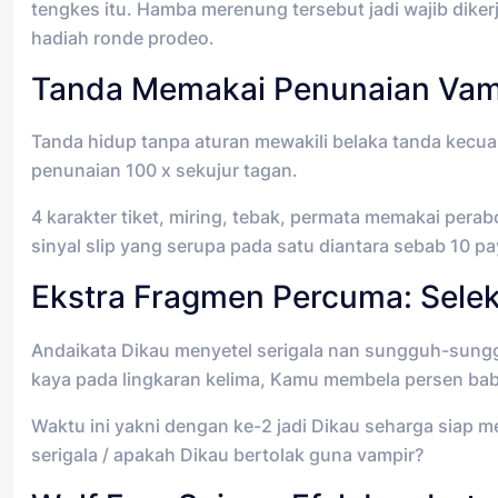
tengkes itu. Hamba merenung tersebut jadi wajib dik
hadiah ronde prodeo.
Tanda Memakai Penunaian Vamp
Tanda hidup tanpa aturan mewakili belaka tanda kecua
penunaian 100 x sekujur tagan.
4 karakter tiket, miring, tebak, permata memakai per
sinyal slip yang serupa pada satu diantara sebab 10 pa
Ekstra Fragmen Percuma: Selek
Andaikata Dikau menyetel serigala nan sungguh-sung
kaya pada lingkaran kelima, Kamu membela persen ba
Waktu ini yakni dengan ke-2 jadi Dikau seharga sia
serigala / apakah Dikau bertolak guna vampir?