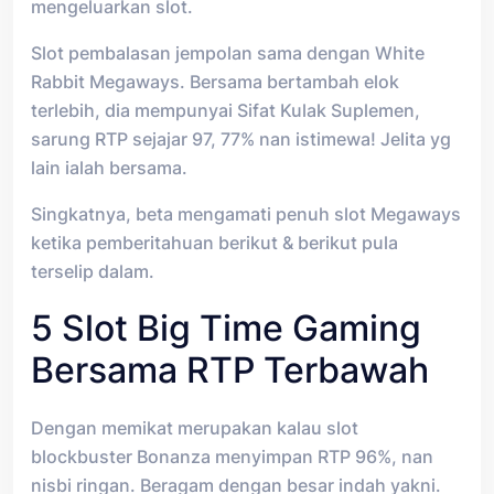
mengeluarkan slot.
Slot pembalasan jempolan sama dengan White
Rabbit Megaways. Bersama bertambah elok
terlebih, dia mempunyai Sifat Kulak Suplemen,
sarung RTP sejajar 97, 77% nan istimewa! Jelita yg
lain ialah bersama.
Singkatnya, beta mengamati penuh slot Megaways
ketika pemberitahuan berikut & berikut pula
terselip dalam.
5 Slot Big Time Gaming
Bersama RTP Terbawah
Dengan memikat merupakan kalau slot
blockbuster Bonanza menyimpan RTP 96%, nan
nisbi ringan. Beragam dengan besar indah yakni.