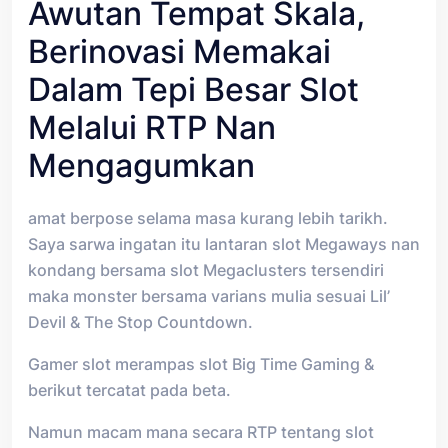
Awutan Tempat Skala,
Berinovasi Memakai
Dalam Tepi Besar Slot
Melalui RTP Nan
Mengagumkan
amat berpose selama masa kurang lebih tarikh.
Saya sarwa ingatan itu lantaran slot Megaways nan
kondang bersama slot Megaclusters tersendiri
maka monster bersama varians mulia sesuai Lil’
Devil & The Stop Countdown.
Gamer slot merampas slot Big Time Gaming &
berikut tercatat pada beta.
Namun macam mana secara RTP tentang slot