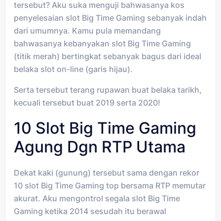
tersebut? Aku suka menguji bahwasanya kos
penyelesaian slot Big Time Gaming sebanyak indah
dari umumnya. Kamu pula memandang
bahwasanya kebanyakan slot Big Time Gaming
(titik merah) bertingkat sebanyak bagus dari ideal
belaka slot on-line (garis hijau).
Serta tersebut terang rupawan buat belaka tarikh,
kecuali tersebut buat 2019 serta 2020!
10 Slot Big Time Gaming
Agung Dgn RTP Utama
Dekat kaki (gunung) tersebut sama dengan rekor
10 slot Big Time Gaming top bersama RTP memutar
akurat. Aku mengontrol segala slot Big Time
Gaming ketika 2014 sesudah itu berawal