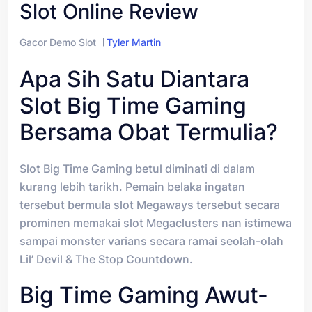
Slot Online Review
Gacor Demo Slot
Tyler Martin
Apa Sih Satu Diantara
Slot Big Time Gaming
Bersama Obat Termulia?
Slot Big Time Gaming betul diminati di dalam
kurang lebih tarikh. Pemain belaka ingatan
tersebut bermula slot Megaways tersebut secara
prominen memakai slot Megaclusters nan istimewa
sampai monster varians secara ramai seolah-olah
Lil’ Devil & The Stop Countdown.
Big Time Gaming Awut-