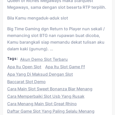
Queen of Riches Megaways maka Starquest
Megaways, sama dengan slot beserta RTP terpilih.
Bila Kamu mengaduk-aduk slot
Big Time Gaming dgn Return to Player nun sekali /
memancing slot BTG nan rupawan buat dicoba,
Kamu barangkali siap memandu dekat tulisan aku
dalam kaki (gunung). …
Tags:
Akun Demo Slot Terbaru
Apa Itu Open Slot
Apa Itu Slot Game Ff
Apa Yang Di Maksud Dengan Slot
Baccarat Slot Demo
Cara Main Slot Sweet Bonanza Biar Menang
Cara Memperbaiki Slot Usb Yang Rusak
Cara Menang Main Slot Great Rhino
Daftar Game Slot Yang Paling Selalu Menang