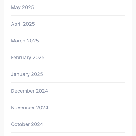
May 2025
April 2025
March 2025
February 2025
January 2025
December 2024
November 2024
October 2024