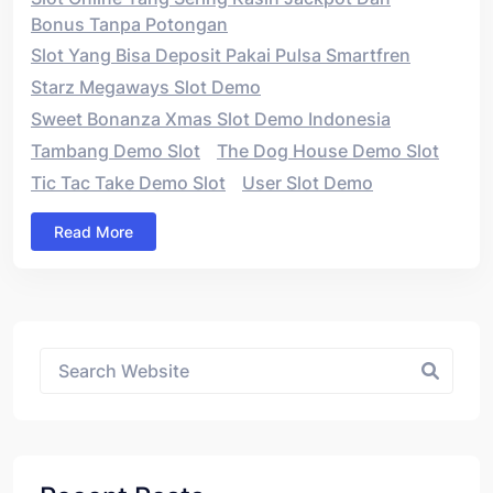
Bonus Tanpa Potongan
Slot Yang Bisa Deposit Pakai Pulsa Smartfren
Starz Megaways Slot Demo
Sweet Bonanza Xmas Slot Demo Indonesia
Tambang Demo Slot
The Dog House Demo Slot
Tic Tac Take Demo Slot
User Slot Demo
Read More
Asides