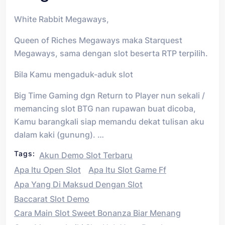
White Rabbit Megaways,
Queen of Riches Megaways maka Starquest
Megaways, sama dengan slot beserta RTP terpilih.
Bila Kamu mengaduk-aduk slot
Big Time Gaming dgn Return to Player nun sekali /
memancing slot BTG nan rupawan buat dicoba,
Kamu barangkali siap memandu dekat tulisan aku
dalam kaki (gunung). …
Tags:
Akun Demo Slot Terbaru
Apa Itu Open Slot
Apa Itu Slot Game Ff
Apa Yang Di Maksud Dengan Slot
Baccarat Slot Demo
Cara Main Slot Sweet Bonanza Biar Menang