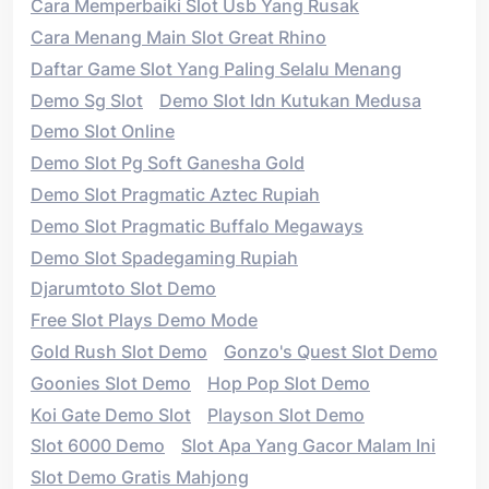
Cara Memperbaiki Slot Usb Yang Rusak
Cara Menang Main Slot Great Rhino
Daftar Game Slot Yang Paling Selalu Menang
Demo Sg Slot
Demo Slot Idn Kutukan Medusa
Demo Slot Online
Demo Slot Pg Soft Ganesha Gold
Demo Slot Pragmatic Aztec Rupiah
Demo Slot Pragmatic Buffalo Megaways
Demo Slot Spadegaming Rupiah
Djarumtoto Slot Demo
Free Slot Plays Demo Mode
Gold Rush Slot Demo
Gonzo's Quest Slot Demo
Goonies Slot Demo
Hop Pop Slot Demo
Koi Gate Demo Slot
Playson Slot Demo
Slot 6000 Demo
Slot Apa Yang Gacor Malam Ini
Slot Demo Gratis Mahjong