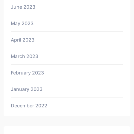
June 2023
May 2023
April 2023
March 2023
February 2023
January 2023
December 2022