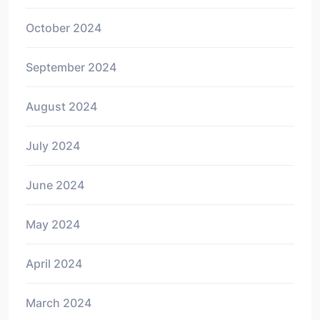
October 2024
September 2024
August 2024
July 2024
June 2024
May 2024
April 2024
March 2024