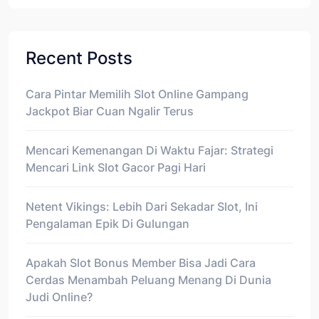
Recent Posts
Cara Pintar Memilih Slot Online Gampang
Jackpot Biar Cuan Ngalir Terus
Mencari Kemenangan Di Waktu Fajar: Strategi
Mencari Link Slot Gacor Pagi Hari
Netent Vikings: Lebih Dari Sekadar Slot, Ini
Pengalaman Epik Di Gulungan
Apakah Slot Bonus Member Bisa Jadi Cara
Cerdas Menambah Peluang Menang Di Dunia
Judi Online?