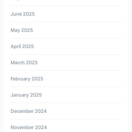
June 2025
May 2025
April 2025
March 2025
February 2025
January 2025
December 2024
November 2024