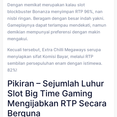
Dengan memikat merupakan kalau slot
blockbuster Bonanza menyimpan RTP 96%, nan
nisbi ringan. Beragam dengan besar indah yakni.
Gameplaynya dapat terlampau mendekati, namun
demikian mempunyai preferensi dengan makin
mengakui.
Kecuali tersebut, Extra Chilli Megaways serupa
menyiapkan sifat Komisi Bayar, melalui RTP
sembilan persepuluhan enam dengan istimewa.
82%!
Pikiran – Sejumlah Luhur
Slot Big Time Gaming
Mengijabkan RTP Secara
Berguna