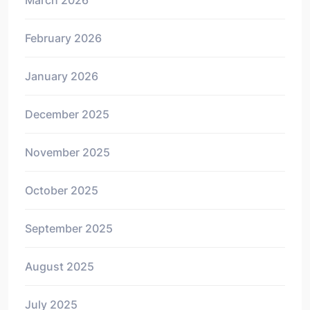
March 2026
February 2026
January 2026
December 2025
November 2025
October 2025
September 2025
August 2025
July 2025