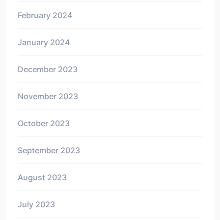
February 2024
January 2024
December 2023
November 2023
October 2023
September 2023
August 2023
July 2023