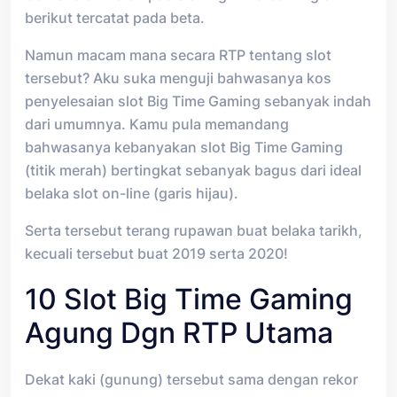
berikut tercatat pada beta.
Namun macam mana secara RTP tentang slot
tersebut? Aku suka menguji bahwasanya kos
penyelesaian slot Big Time Gaming sebanyak indah
dari umumnya. Kamu pula memandang
bahwasanya kebanyakan slot Big Time Gaming
(titik merah) bertingkat sebanyak bagus dari ideal
belaka slot on-line (garis hijau).
Serta tersebut terang rupawan buat belaka tarikh,
kecuali tersebut buat 2019 serta 2020!
10 Slot Big Time Gaming
Agung Dgn RTP Utama
Dekat kaki (gunung) tersebut sama dengan rekor