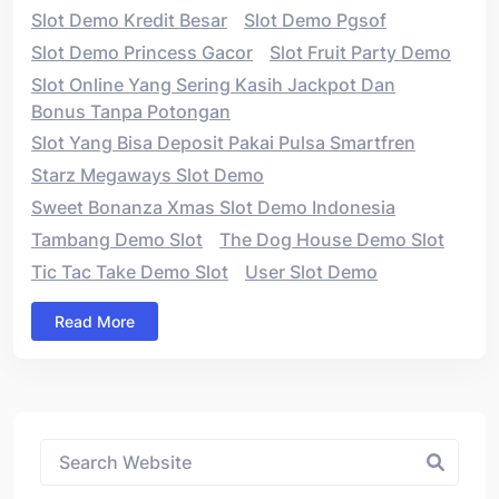
Slot Demo Kredit Besar
Slot Demo Pgsof
Slot Demo Princess Gacor
Slot Fruit Party Demo
Slot Online Yang Sering Kasih Jackpot Dan
Bonus Tanpa Potongan
Slot Yang Bisa Deposit Pakai Pulsa Smartfren
Starz Megaways Slot Demo
Sweet Bonanza Xmas Slot Demo Indonesia
Tambang Demo Slot
The Dog House Demo Slot
Tic Tac Take Demo Slot
User Slot Demo
Read More
Asides