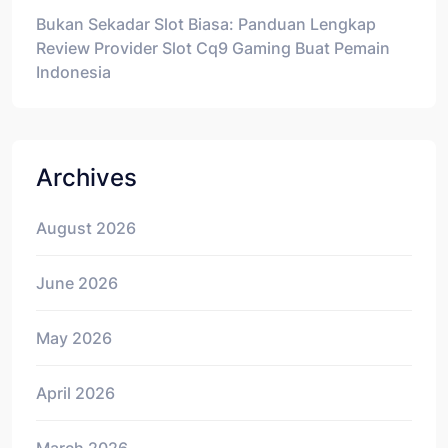
Bukan Sekadar Slot Biasa: Panduan Lengkap
Review Provider Slot Cq9 Gaming Buat Pemain
Indonesia
Archives
August 2026
June 2026
May 2026
April 2026