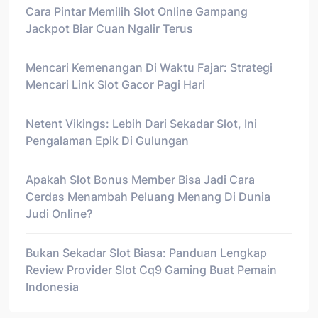
Cara Pintar Memilih Slot Online Gampang
Jackpot Biar Cuan Ngalir Terus
Mencari Kemenangan Di Waktu Fajar: Strategi
Mencari Link Slot Gacor Pagi Hari
Netent Vikings: Lebih Dari Sekadar Slot, Ini
Pengalaman Epik Di Gulungan
Apakah Slot Bonus Member Bisa Jadi Cara
Cerdas Menambah Peluang Menang Di Dunia
Judi Online?
Bukan Sekadar Slot Biasa: Panduan Lengkap
Review Provider Slot Cq9 Gaming Buat Pemain
Indonesia