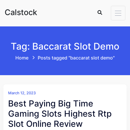
Skip to content
Calstock
Tag: Baccarat Slot Demo
Home
Posts tagged "baccarat slot demo"
March 12, 2023
Best Paying Big Time
Gaming Slots Highest Rtp
Slot Online Review