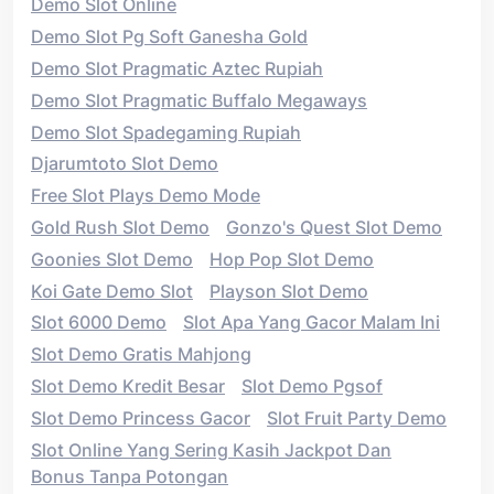
Demo Slot Online
Demo Slot Pg Soft Ganesha Gold
Demo Slot Pragmatic Aztec Rupiah
Demo Slot Pragmatic Buffalo Megaways
Demo Slot Spadegaming Rupiah
Djarumtoto Slot Demo
Free Slot Plays Demo Mode
Gold Rush Slot Demo
Gonzo's Quest Slot Demo
Goonies Slot Demo
Hop Pop Slot Demo
Koi Gate Demo Slot
Playson Slot Demo
Slot 6000 Demo
Slot Apa Yang Gacor Malam Ini
Slot Demo Gratis Mahjong
Slot Demo Kredit Besar
Slot Demo Pgsof
Slot Demo Princess Gacor
Slot Fruit Party Demo
Slot Online Yang Sering Kasih Jackpot Dan
Bonus Tanpa Potongan