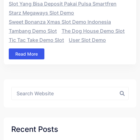
Slot Yang Bisa Deposit Pakai Pulsa Smartfren
Starz Megaways Slot Demo
Sweet Bonanza Xmas Slot Demo Indonesia
Tambang Demo Slot
The Dog House Demo Slot
Tic Tac Take Demo Slot
User Slot Demo
Read More
Asides
Recent Posts