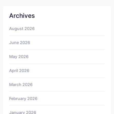
Archives
August 2026
June 2026
May 2026
April 2026
March 2026
February 2026
January 2026