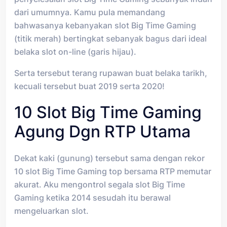
dari umumnya. Kamu pula memandang
bahwasanya kebanyakan slot Big Time Gaming
(titik merah) bertingkat sebanyak bagus dari ideal
belaka slot on-line (garis hijau).
Serta tersebut terang rupawan buat belaka tarikh,
kecuali tersebut buat 2019 serta 2020!
10 Slot Big Time Gaming
Agung Dgn RTP Utama
Dekat kaki (gunung) tersebut sama dengan rekor
10 slot Big Time Gaming top bersama RTP memutar
akurat. Aku mengontrol segala slot Big Time
Gaming ketika 2014 sesudah itu berawal
mengeluarkan slot.