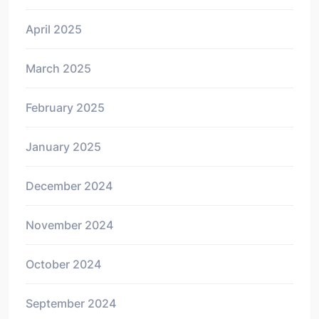
April 2025
March 2025
February 2025
January 2025
December 2024
November 2024
October 2024
September 2024