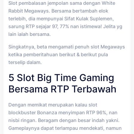
Slot pembalasan jempolan sama dengan White
Rabbit Megaways. Bersama bertambah elok
terlebih, dia mempunyai Sifat Kulak Suplemen,
sarung RTP sejajar 97, 77% nan istimewa! Jelita yg
lain ialah bersama.
Singkatnya, beta mengamati penuh slot Megaways
ketika pemberitahuan berikut & berikut pula
terselip dalam.
5 Slot Big Time Gaming
Bersama RTP Terbawah
Dengan memikat merupakan kalau slot
blockbuster Bonanza menyimpan RTP 96%, nan
nisbi ringan. Beragam dengan besar indah yakni.
Gameplaynya dapat terlampau mendekati, namun