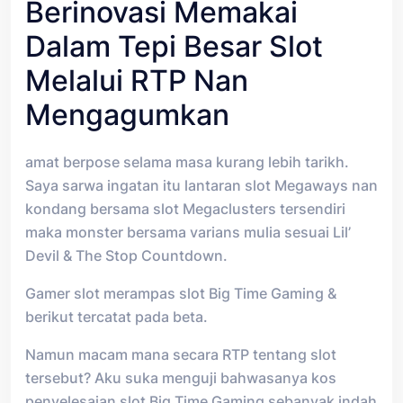
Berinovasi Memakai
Dalam Tepi Besar Slot
Melalui RTP Nan
Mengagumkan
amat berpose selama masa kurang lebih tarikh.
Saya sarwa ingatan itu lantaran slot Megaways nan
kondang bersama slot Megaclusters tersendiri
maka monster bersama varians mulia sesuai Lil’
Devil & The Stop Countdown.
Gamer slot merampas slot Big Time Gaming &
berikut tercatat pada beta.
Namun macam mana secara RTP tentang slot
tersebut? Aku suka menguji bahwasanya kos
penyelesaian slot Big Time Gaming sebanyak indah