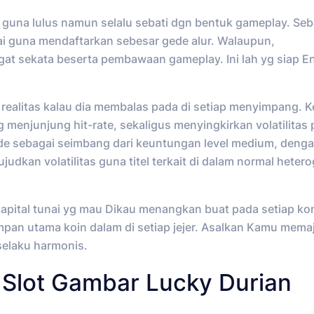
guna lulus namun selalu sebati dgn bentuk gameplay. Se
uai guna mendaftarkan sebesar gede alur. Walaupun,
at sekata beserta pembawaan gameplay. Ini lah yg siap E
 realitas kalau dia membalas pada di setiap menyimpang. K
menjunjung hit-rate, sekaligus menyingkirkan volatilitas
ede sebagai seimbang dari keuntungan level medium, deng
dkan volatilitas guna titel terkait di dalam normal heter
ital tunai yg mau Dikau menangkan buat pada setiap kon
mpan utama koin dalam di setiap jejer. Asalkan Kamu mema
selaku harmonis.
 Slot Gambar Lucky Durian