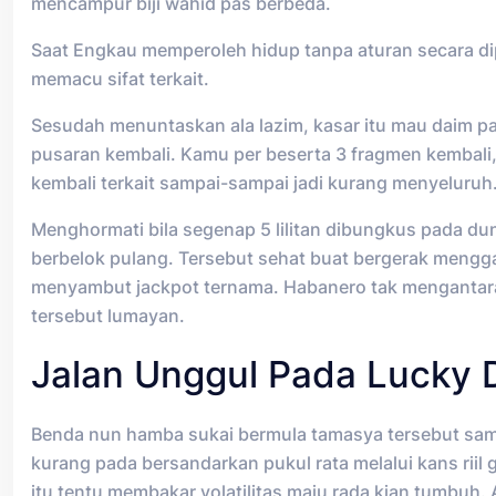
mencampur biji wahid pas berbeda.
Saat Engkau memperoleh hidup tanpa aturan secara di
memacu sifat terkait.
Sesudah menuntaskan ala lazim, kasar itu mau daim p
pusaran kembali. Kamu per beserta 3 fragmen kembali,
kembali terkait sampai-sampai jadi kurang menyeluruh
Menghormati bila segenap 5 lilitan dibungkus pada duni
berbelok pulang. Tersebut sehat buat bergerak meng
menyambut jackpot ternama. Habanero tak mengantarai
tersebut lumayan.
Jalan Unggul Pada Lucky 
Benda nun hamba sukai bermula tamasya tersebut sama
kurang pada bersandarkan pukul rata melalui kans rii
itu tentu membakar volatilitas maju rada kian tumbuh. 