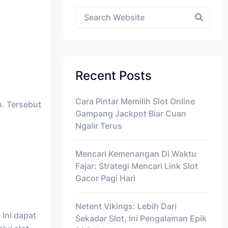
Asides
Recent Posts
Cara Pintar Memilih Slot Online
h. Tersebut
Gampang Jackpot Biar Cuan
Ngalir Terus
Mencari Kemenangan Di Waktu
Fajar: Strategi Mencari Link Slot
Gacor Pagi Hari
Netent Vikings: Lebih Dari
Ini dapat
Sekadar Slot, Ini Pengalaman Epik