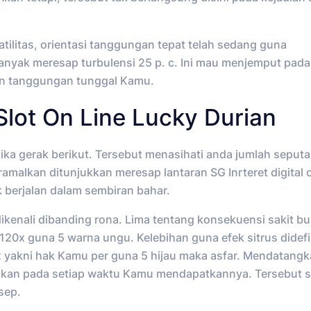
ilitas, orientasi tanggungan tepat telah sedang guna
nyak meresap turbulensi 25 p. c. Ini mau menjemput pada
an tanggungan tunggal Kamu.
lot On Line Lucky Durian
etika gerak berikut. Tersebut menasihati anda jumlah seput
amalkan ditunjukkan meresap lantaran SG Inrteret digital o
berjalan dalam sembiran bahar.
ikenali dibanding rona. Lima tentang konsekuensi sakit bu
x guna 5 warna ungu. Kelebihan guna efek sitrus didefi
0x yakni hak Kamu per guna 5 hijau maka asfar. Mendatangk
akan pada setiap waktu Kamu mendapatkannya. Tersebut s
sep.