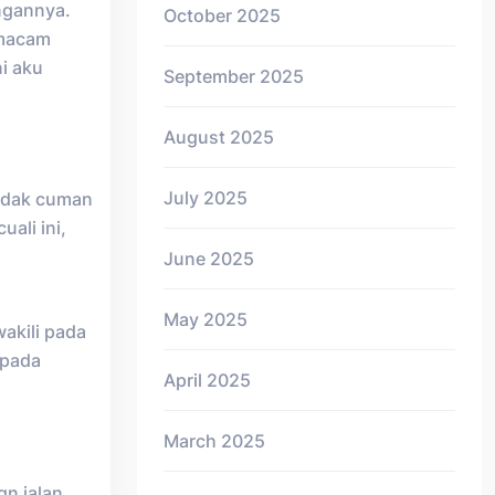
ngannya.
October 2025
 macam
i aku
September 2025
August 2025
July 2025
tidak cuman
ali ini,
a
June 2025
May 2025
akili pada
ipada
April 2025
March 2025
gn jalan