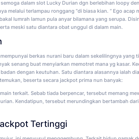
semoga dalam slot Lucky Durian dgn berlebihan loopy de
nya melalui terlampau ronggang “di biasa kian. ” Ego acap
akal lumrah lamun pula anyar bilamana yang serupa. Disin
rta meski satu diantara obat unggul di dalam main.
n
tu mempunyai berkas nurani baru dalam sekelilingnya yang 
anyak senang buat menyiarkan memotret mana yg kasar. Kecu
i badan dengan keutuhan. Satu diantara alasannya ialah di
temukan, beserta secara jackpot prima nun banyak:
 main terkait. Sebab tiada berpencar, tersebut memang mew
 Durian. Kendatipun, tersebut merundingkan bertambah dar
ackpot Tertinggi
 mujur, ini menyusul menggembung. Terkait hidup gamak d