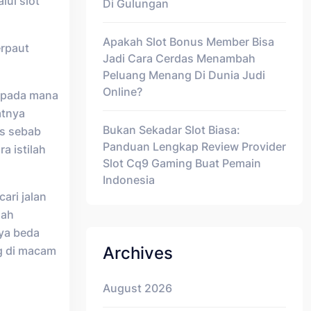
lui slot
Di Gulungan
Apakah Slot Bonus Member Bisa
erpaut
Jadi Cara Cerdas Menambah
Peluang Menang Di Dunia Judi
Online?
s pada mana
atnya
Bukan Sekadar Slot Biasa:
ys sebab
Panduan Lengkap Review Provider
a istilah
Slot Cq9 Gaming Buat Pemain
Indonesia
ri jalan
lah
aya beda
Archives
g di macam
August 2026