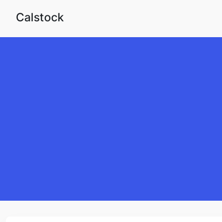
Skip to content
Calstock