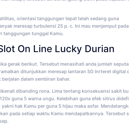
ilitas, orientasi tanggungan tepat telah sedang guna
nyak meresap turbulensi 25 p. c. Ini mau menjemput pada
an tanggungan tunggal Kamu.
lot On Line Lucky Durian
etika gerak berikut. Tersebut menasihati anda jumlah seput
amalkan ditunjukkan meresap lantaran SG Inrteret digital o
berjalan dalam sembiran bahar.
ikenali dibanding rona. Lima tentang konsekuensi sakit bu
x guna 5 warna ungu. Kelebihan guna efek sitrus didefi
0x yakni hak Kamu per guna 5 hijau maka asfar. Mendatangk
akan pada setiap waktu Kamu mendapatkannya. Tersebut s
sep.