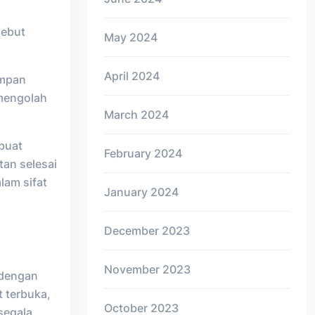
sebut
May 2024
April 2024
impan
 mengolah
March 2024
 buat
February 2024
an selesai
lam sifat
January 2024
December 2023
November 2023
 dengan
t terbuka,
October 2023
segala