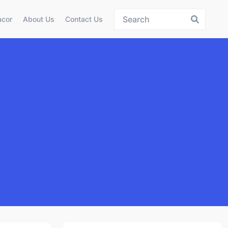
acor
About Us
Contact Us