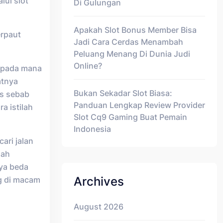
lui slot
Di Gulungan
Apakah Slot Bonus Member Bisa
erpaut
Jadi Cara Cerdas Menambah
Peluang Menang Di Dunia Judi
Online?
s pada mana
atnya
Bukan Sekadar Slot Biasa:
ys sebab
Panduan Lengkap Review Provider
a istilah
Slot Cq9 Gaming Buat Pemain
Indonesia
ri jalan
lah
aya beda
Archives
g di macam
August 2026