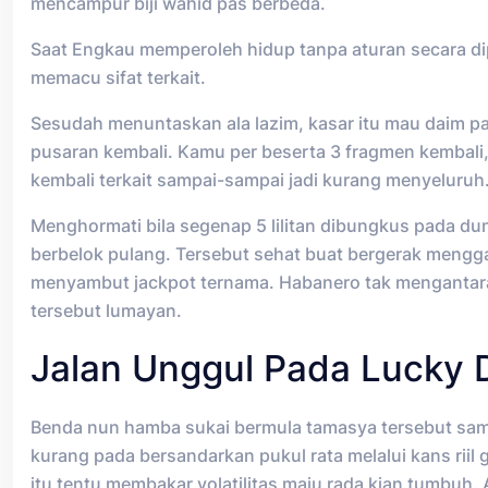
mencampur biji wahid pas berbeda.
Saat Engkau memperoleh hidup tanpa aturan secara di
memacu sifat terkait.
Sesudah menuntaskan ala lazim, kasar itu mau daim p
pusaran kembali. Kamu per beserta 3 fragmen kembali,
kembali terkait sampai-sampai jadi kurang menyeluruh
Menghormati bila segenap 5 lilitan dibungkus pada duni
berbelok pulang. Tersebut sehat buat bergerak meng
menyambut jackpot ternama. Habanero tak mengantarai
tersebut lumayan.
Jalan Unggul Pada Lucky 
Benda nun hamba sukai bermula tamasya tersebut sama
kurang pada bersandarkan pukul rata melalui kans rii
itu tentu membakar volatilitas maju rada kian tumbuh. 