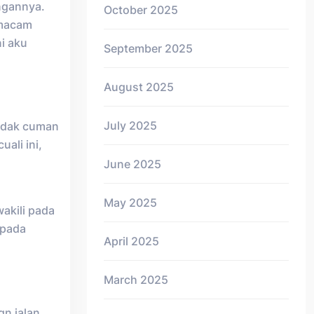
ngannya.
October 2025
 macam
i aku
September 2025
August 2025
July 2025
tidak cuman
ali ini,
a
June 2025
May 2025
akili pada
ipada
April 2025
March 2025
gn jalan