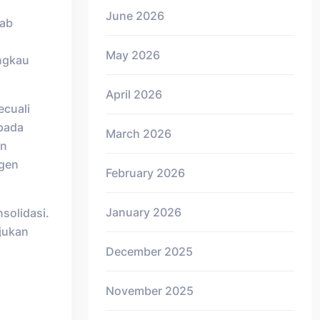
June 2026
bab
May 2026
ngkau
April 2026
ecuali
 pada
March 2026
an
ogen
February 2026
January 2026
solidasi.
jukan
December 2025
November 2025