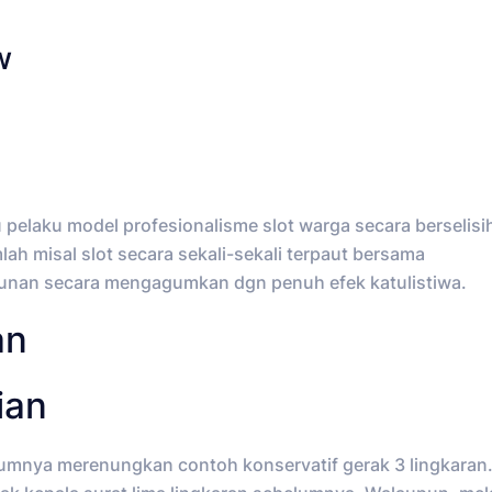
w
 pelaku model profesionalisme slot warga secara berselisi
ah misal slot secara sekali-sekali terpaut bersama
unan secara mengagumkan dgn penuh efek katulistiwa.
an
ian
mnya merenungkan contoh konservatif gerak 3 lingkaran. 