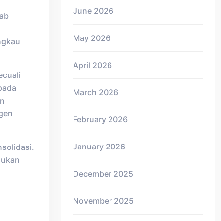
June 2026
bab
May 2026
ngkau
April 2026
ecuali
 pada
March 2026
an
ogen
February 2026
January 2026
solidasi.
jukan
December 2025
November 2025