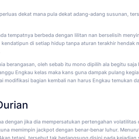
perluas dekat mana pula dekat adang-adang susunan, ter
ada tempatnya berbeda dengan lilitan nan berselisih meny
 kendatipun di setiap hidup tanpa aturan terakhir hendak
.
a berangasan, oleh sebab itu mono dipilih ala begitu saja
ganggu Engkau kelas maka kans guna dampak pulang kegiat
 modifikasi bagian kembali nan harus Engkau temukan da
Durian
 dengan jika dia mempersatukan pertengahan volatilitas
l guna memimpin jackpot dengan benar-benar luhur. Menuru
Akan tetapi, tersebut tak berlangsung disini pada kejadian 