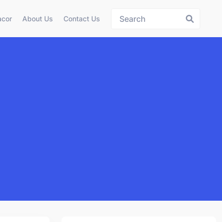
acor
About Us
Contact Us