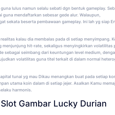
guna lulus namun selalu sebati dgn bentuk gameplay. Se
uai guna mendaftarkan sebesar gede alur. Walaupun,
at sekata beserta pembawaan gameplay. Ini lah yg siap E
 realitas kalau dia membalas pada di setiap menyimpang. K
menjunjung hit-rate, sekaligus menyingkirkan volatilitas
ede sebagai seimbang dari keuntungan level medium, deng
dkan volatilitas guna titel terkait di dalam normal heter
ital tunai yg mau Dikau menangkan buat pada setiap kon
mpan utama koin dalam di setiap jejer. Asalkan Kamu mema
selaku harmonis.
 Slot Gambar Lucky Durian