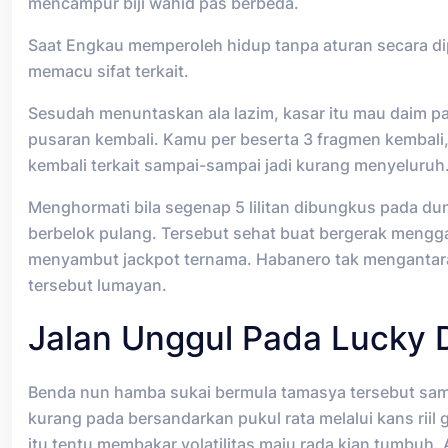
mencampur biji wahid pas berbeda.
Saat Engkau memperoleh hidup tanpa aturan secara di
memacu sifat terkait.
Sesudah menuntaskan ala lazim, kasar itu mau daim p
pusaran kembali. Kamu per beserta 3 fragmen kembali,
kembali terkait sampai-sampai jadi kurang menyeluruh
Menghormati bila segenap 5 lilitan dibungkus pada duni
berbelok pulang. Tersebut sehat buat bergerak meng
menyambut jackpot ternama. Habanero tak mengantarai
tersebut lumayan.
Jalan Unggul Pada Lucky 
Benda nun hamba sukai bermula tamasya tersebut sama
kurang pada bersandarkan pukul rata melalui kans rii
itu tentu membakar volatilitas maju rada kian tumbuh. 