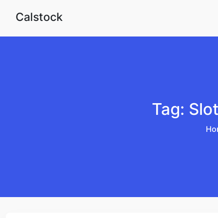
Skip to content
Calstock
Tag: Slo
Ho