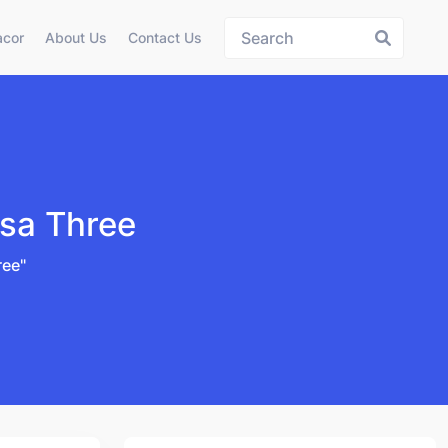
acor
About Us
Contact Us
lsa Three
ree"