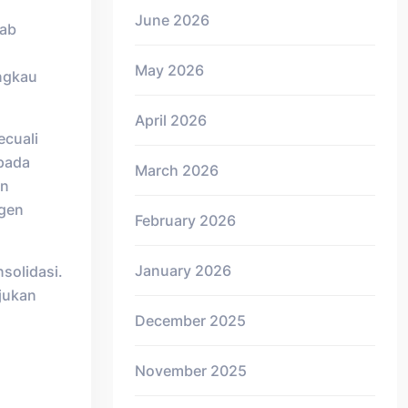
June 2026
bab
May 2026
ngkau
April 2026
ecuali
 pada
March 2026
an
ogen
February 2026
January 2026
solidasi.
jukan
December 2025
November 2025