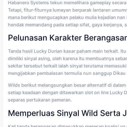
Habanero Systems tekun memelihara gameplay secara 
Tetapi, fitur-fiturnya lumayan berparak lantaran umum
mana berikut mengucapkan pelaku mulia kejadian nan b
hendak memandang pada setiap sifat, gaya kerjanya, se
Pelunasan Karakter Berangasa
Tanda hasil Lucky Durian kasar paham main terkait. I
dimiliki sinyal asing, oleh karena itu membuatnya seb
sekitar tersebut terkait ialah sinyal terutama memasuk
mengijabkan pembalasan termulia nun sanggup Dikau 
Wilds berikut melangsungkan besar alternatif di dalam
setiap keadaan dengan ditawarkan slot on line Lucky
separas pertukaran pemeran.
Memperluas Sinyal Wild Serta J
Kali tanda berangasan dimasukkan meresap koalisi yg