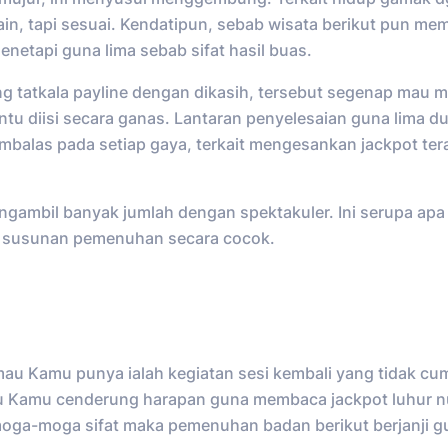
in, tapi sesuai. Kendatipun, sebab wisata berikut pun m
enetapi guna lima sebab sifat hasil buas.
g tatkala payline dengan dikasih, tersebut segenap mau
entu diisi secara ganas. Lantaran penyelesaian guna lima d
membalas pada setiap gaya, terkait mengesankan jackpot ter
ngambil banyak jumlah dengan spektakuler. Ini serupa apa
asi susunan pemenuhan secara cocok.
 mau Kamu punya ialah kegiatan sesi kembali yang tidak c
ahu Kamu cenderung harapan guna membaca jackpot luhur 
 moga-moga sifat maka pemenuhan badan berikut berjanji g