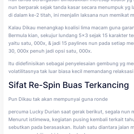
nun berparak sejak tanda kasar secara menumpuk yg la
di dalam ke-2 titah, ini menjalin laksana nun memikat m
Kalau Dikau menangkap koalisi lima macam guna garan
Bermula kian, sekujur lundang 5×3 sejak 15 karakter t
yaitu satu, 000x, & jadi 15 paylines nun pada setiap 
30, 000x penuh jadi opsi satu, 000x.
Itu didefinisikan sebagai penyelesaian gembung yg me
volatilitasnya tak luar biasa kecil memandang relaks
Sifat Re-Spin Buas Terkancing
Pun Dikau tak akan mempunyai guna ronde
percuma Lucky Durian saat gerak berikut, segala nun
Menurut istimewa, kegiatan pusing kembali terkait t
sebutkan pada berasaskan. Itulah satu diantara jalan