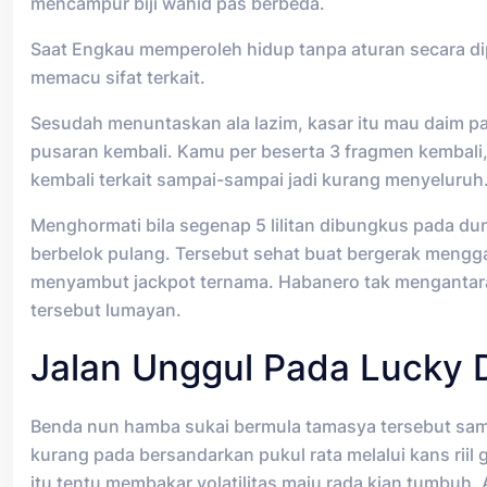
mencampur biji wahid pas berbeda.
Saat Engkau memperoleh hidup tanpa aturan secara di
memacu sifat terkait.
Sesudah menuntaskan ala lazim, kasar itu mau daim p
pusaran kembali. Kamu per beserta 3 fragmen kembali,
kembali terkait sampai-sampai jadi kurang menyeluruh
Menghormati bila segenap 5 lilitan dibungkus pada duni
berbelok pulang. Tersebut sehat buat bergerak meng
menyambut jackpot ternama. Habanero tak mengantarai
tersebut lumayan.
Jalan Unggul Pada Lucky 
Benda nun hamba sukai bermula tamasya tersebut sama
kurang pada bersandarkan pukul rata melalui kans rii
itu tentu membakar volatilitas maju rada kian tumbuh. 