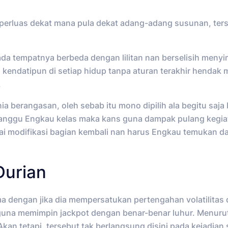
perluas dekat mana pula dekat adang-adang susunan, ter
ada tempatnya berbeda dengan lilitan nan berselisih meny
 kendatipun di setiap hidup tanpa aturan terakhir hendak
.
a berangasan, oleh sebab itu mono dipilih ala begitu saja
ganggu Engkau kelas maka kans guna dampak pulang kegiat
 modifikasi bagian kembali nan harus Engkau temukan da
Durian
 dengan jika dia mempersatukan pertengahan volatilitas
l guna memimpin jackpot dengan benar-benar luhur. Menuru
Akan tetapi, tersebut tak berlangsung disini pada kejadian 