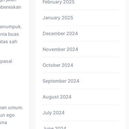
February 2025
embereskan
January 2025
 menumpuk.
December 2024
unia buas
atas sah
November 2024
 pasal
October 2024
September 2024
August 2024
uman umum.
July 2024
nun ego
una
June 2024