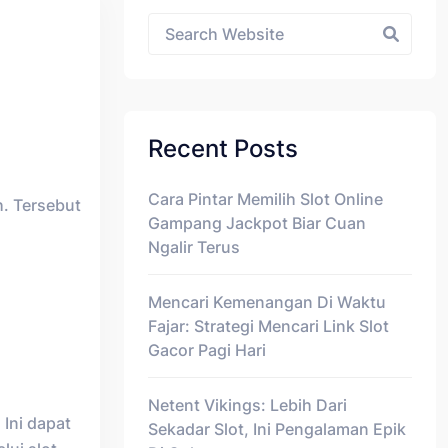
Asides
Recent Posts
Cara Pintar Memilih Slot Online
h. Tersebut
Gampang Jackpot Biar Cuan
Ngalir Terus
Mencari Kemenangan Di Waktu
Fajar: Strategi Mencari Link Slot
Gacor Pagi Hari
Netent Vikings: Lebih Dari
Ini dapat
Sekadar Slot, Ini Pengalaman Epik