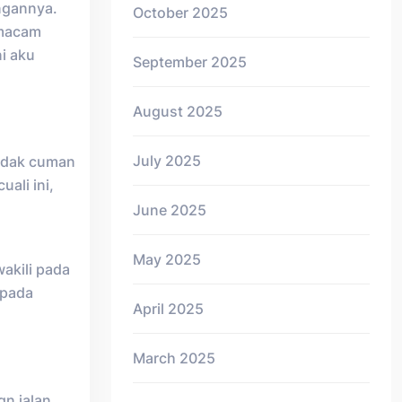
ngannya.
October 2025
 macam
i aku
September 2025
August 2025
July 2025
tidak cuman
ali ini,
a
June 2025
May 2025
akili pada
ipada
April 2025
March 2025
gn jalan