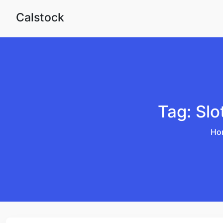
Skip to content
Calstock
Tag: Sl
Ho