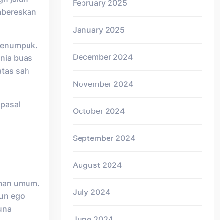
February 2025
embereskan
January 2025
 menumpuk.
December 2024
unia buas
atas sah
November 2024
 pasal
October 2024
September 2024
August 2024
uman umum.
July 2024
nun ego
una
June 2024