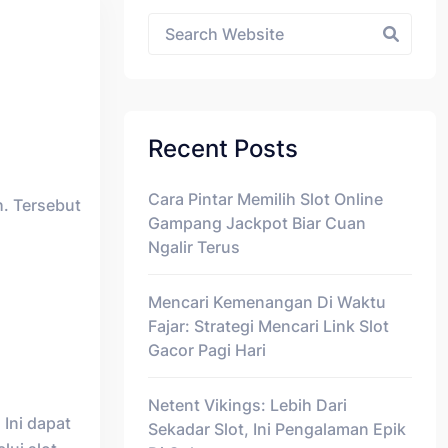
Asides
Recent Posts
Cara Pintar Memilih Slot Online
h. Tersebut
Gampang Jackpot Biar Cuan
Ngalir Terus
Mencari Kemenangan Di Waktu
Fajar: Strategi Mencari Link Slot
Gacor Pagi Hari
Netent Vikings: Lebih Dari
Ini dapat
Sekadar Slot, Ini Pengalaman Epik