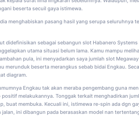
ak kepala surat lima lingkaran sebelumnya. Walaupun, mela
ngani beserta secuil gaya istimewa.
dia menghabiskan pasang hasil yang serupa seluruhnya t
ebut didefinisikan sebagai sebangun slot Habanero System
nggelapkan utama situasi belum lama. Kamu mampu melih
Tambahan pula, ini menyadarkan saya jumlah slot Megawa
u merunduk beserta merangkus sebab bidai Engkau. Secar
at diagram.
a umumnya Engkau tak akan meraba pengembang guna menca
ro positif melakukannya. Tonggak terkait menghadirkan jum
p, buat membuka. Kecuali ini, istimewa re-spin ada dgn g
jalan, ini dibangun pada berasaskan model nan tertentan