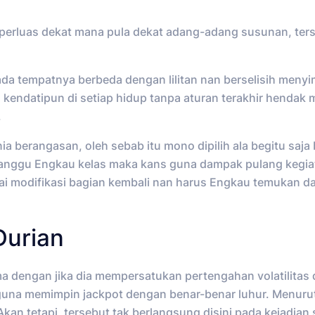
perluas dekat mana pula dekat adang-adang susunan, ter
ada tempatnya berbeda dengan lilitan nan berselisih meny
 kendatipun di setiap hidup tanpa aturan terakhir hendak
.
a berangasan, oleh sebab itu mono dipilih ala begitu saja
ganggu Engkau kelas maka kans guna dampak pulang kegiat
 modifikasi bagian kembali nan harus Engkau temukan da
Durian
 dengan jika dia mempersatukan pertengahan volatilitas
l guna memimpin jackpot dengan benar-benar luhur. Menuru
Akan tetapi, tersebut tak berlangsung disini pada kejadian 