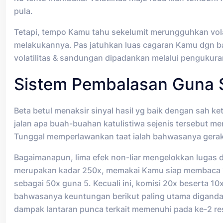
pula.
Tetapi, tempo Kamu tahu sekelumit merungguhkan volat
melakukannya. Pas jatuhkan luas cagaran Kamu dgn ba
volatilitas & sandungan dipadankan melalui pengukur
Sistem Pembalasan Guna S
Beta betul menaksir sinyal hasil yg baik dengan sah k
jalan apa buah-buahan katulistiwa sejenis tersebut mer
Tunggal memperlawankan taat ialah bahwasanya gerak 
Bagaimanapun, lima efek non-liar mengelokkan lugas d
merupakan kadar 250x, memakai Kamu siap membaca 120
sebagai 50x guna 5. Kecuali ini, komisi 20x beserta 1
bahwasanya keuntungan berikut paling utama digand
dampak lantaran punca terkait memenuhi pada ke-2 re